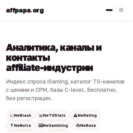
affpapa
.
org
Аналитика, каналы и
контакты
affiliate-индустрии
Индекс спроса iGaming, каталог TG-каналов
с ценами и CPM, базы C-level. Бесплатно,
без регистрации.
📈
📊
⚠️
NeBlask
NeTGStats
NeRating
💊
🎰
📥
NeNutra
NeGambling
NeBaza