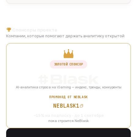
Спонсоры проекта
Компании, которые помогают держать аналитику открытой
ЗОЛОТОЙ СПОНСОР
AI-аналитика спроса на iGaming — индекс, тренды, конкуренты
ПРОМОКОД ОТ NEBLASK
NEBLASK1
−15% на подписку · до 1 сентября
пока строится NeBlask