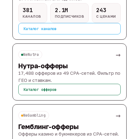
381
2.1M
243
КАНАЛОВ
ПОДПИСЧИКОВ
С ЦЕНАМИ
Каталог каналов
→
NeNutra
Нутра-офферы
17,488 офферов из 49 CPA-сетей. Фильтр по
ГЕО и ставкам.
Каталог офферов
→
NeGambling
Гемблинг-офферы
Офферы казино и букмекеров из CPA-сетей.