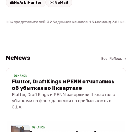
💼
✉️
NeArbiHunter
NeMail
н
·
804
представителей
·
325
админов каналов
·
134
команд
·
381
канало
NeNews
Все NeNews →
ФИНАНСЫ
Flutter, DraftKings и PENN отчитались
об убытках во II квартале
Flutter, DraftKings и PENN завершили II квартал с
убытками на фоне давления на прибыльность в
США.
08 авг · 1 мин
ФИНАНСЫ