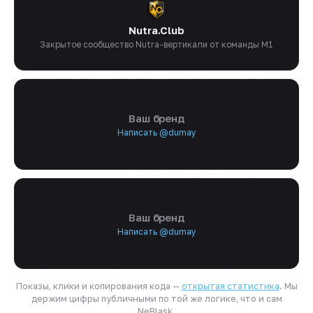
Nutra.Club
Закрытое сообщество Nutra-вертикали от команды M1
Ваш бренд
Написать @dumay
Ваш бренд
Написать @dumay
Показы, клики и копирования кода —
открытая статистика
. Мы
держим цифры публичными по той же логике, что и сам
NeBlask.