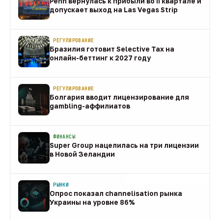
Penn вернулась к прибыли во II квартале и
допускает выход на Las Vegas Strip
08 авг
РЕГУЛИРОВАНИЕ
Бразилия готовит Selective Tax на
онлайн-беттинг к 2027 году
08 авг
РЕГУЛИРОВАНИЕ
Болгария вводит лицензирование для
gambling-аффилиатов
08 авг
ФИНАНСЫ
Super Group нацелилась на три лицензии
в Новой Зеландии
08 авг
РЫНКИ
Опрос показал channelisation рынка
Украины на уровне 86%
07 авг