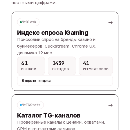
честными цифрами.
→
NeBlask
Индекс спроса iGaming
Поисковый спрос на бренды казино и
букмекеров. Clickstream, Chrome UX,
динамика 12 мес.
61
1439
41
РЫНКОВ
БРЕНДОВ
РЕГУЛЯТОРОВ
Открыть индекс
→
NeTGStats
Каталог TG-каналов
Проверенные каналы с ценами, охватами,
CPM и контактами админов.