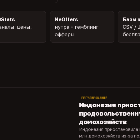
Stats
NeOffers
Базы 
аналы: цены,
нутра + гемблинг
CSV / 
офферы
беспл
РЕГУЛИРОВАНИЕ
Индонезия приос
продовольственн
домохозяйств
Индонезия приостановила
млн домохозяйств из-за по