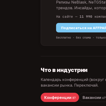
Релизы NeBlask, NeTGSta
трендов. Инсайды, которы
На сайте —
11 990
компа
Подписаться на AFFPA
бесплатно · без спама · только
Что в индустрии
Календарь конференций (вокруг 
вакансии рынка. Переключай.
Конференции
Вакансии
87
67