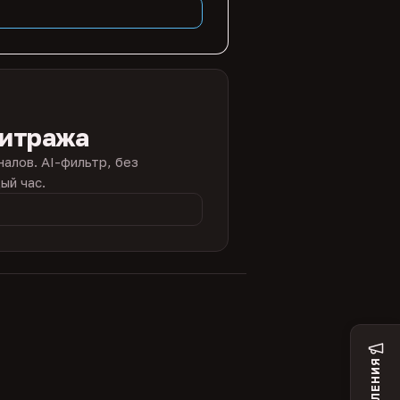
битража
налов. AI-фильтр, без
ый час.