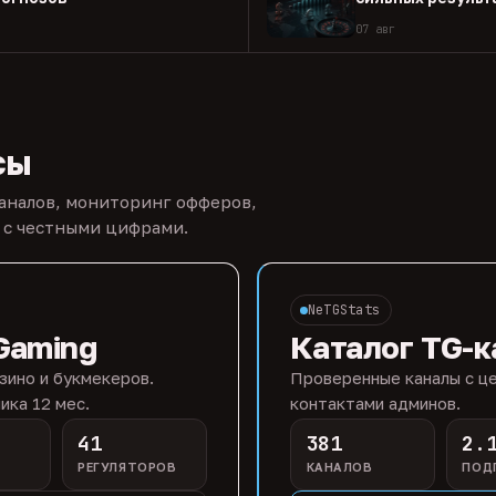
07 авг
сы
каналов, мониторинг офферов,
 с честными цифрами.
NeTGStats
Gaming
Каталог TG-к
зино и букмекеров.
Проверенные каналы с це
ика 12 мес.
контактами админов.
41
381
2.
РЕГУЛЯТОРОВ
КАНАЛОВ
ПОД