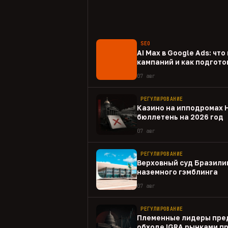
SEO
AI Max в Google Ads: чт
кампаний и как подгото
07 авг
РЕГУЛИРОВАНИЕ
Казино на ипподромах 
бюллетень на 2026 год
07 авг
РЕГУЛИРОВАНИЕ
Верховный суд Бразили
наземного гэмблинга
07 авг
РЕГУЛИРОВАНИЕ
Племенные лидеры пре
обходе IGRA рынками п