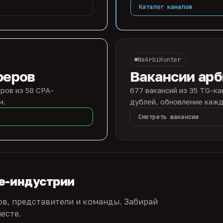
Каталог каналов
NeArbiHunter
феров
Вакансии ар
ров из 58 CPA-
677 вакансий из 35 TG-ка
м.
дублей, обновление кажд
Смотреть вакансии
te-индустрии
ов, представители и команды. Забирай
есте.