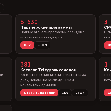
й
6 630
3 
Партнёрские программы
CPA
Прямые affiliate-программы брендов с
CPA
контактами менеджеров.
кон
CSV
JSON
C
381
1 
Каталог Telegram-каналов
Ко
ки —
Каналы с подписчиками, охватом за 30
Пер
дней, ценами на рекламу, CPM и
ист
контактами админов.
Открыть каталог
CSV
JSON
C