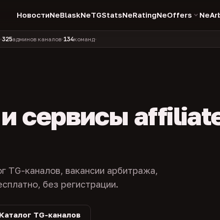
Новости
NeBlask
NeTGStats
NeRating
NeOffers
NeAr
134
11 990
1 630
381
инов каналов
команд
компаний
персон
каналов в к
•
•
•
•
 сервисы affiliat
ог TG-каналов, вакансии арбитража,
есплатно, без регистрации.
Каталог TG-каналов