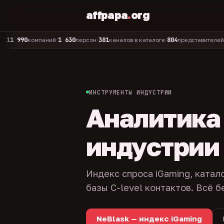
affpapa
.
org
0
1 630
381
804
325
компаний
персон
каналов в каталоге
представителей
адм
•
•
•
•
ИНСТРУМЕНТЫ ИНДУСТРИИ
Аналитика и
индустрии
Индекс спроса iGaming, катал
базы C-level контактов. Всё б
NeBlask — индекс iGaming