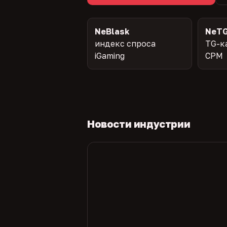
NeBlask
NeTG
индекс спроса
TG-к
iGaming
CPM
Новости индустрии