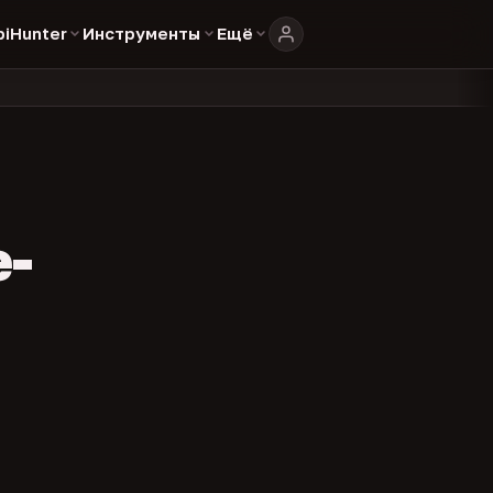
biHunter
Инструменты
Ещё
804
325
134
аталоге
представителей
админов каналов
команд
•
•
•
•
e-