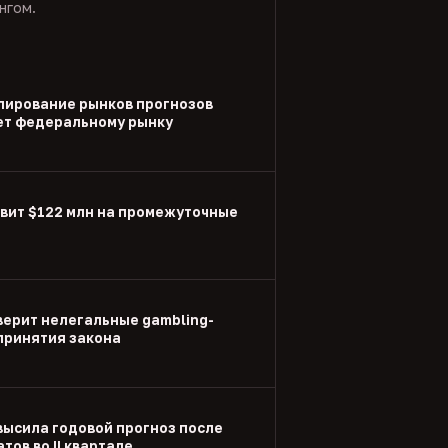
нгом.
улирование рынков прогнозов
ет федеральному рынку
вит $122 млн на промежуточные
ерит нелегальные gambling-
принятия закона
высила годовой прогноз после
тов во II квартале