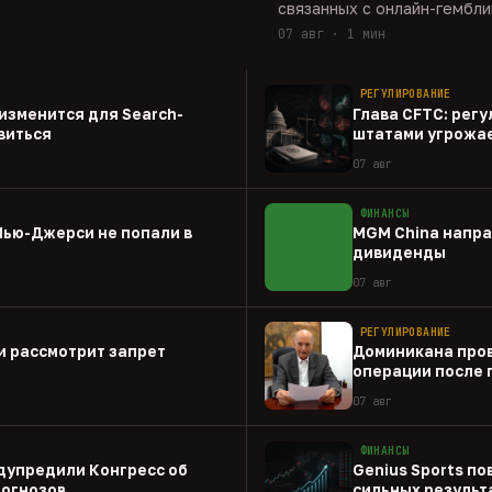
связанных с онлайн-гембли
07 авг · 1 мин
РЕГУЛИРОВАНИЕ
о изменится для Search-
Глава CFTC: рег
виться
штатами угрожа
07 авг
ФИНАНСЫ
Нью-Джерси не попали в
MGM China напра
дивиденды
07 авг
РЕГУЛИРОВАНИЕ
и рассмотрит запрет
Доминикана пров
операции после 
07 авг
ФИНАНСЫ
дупредили Конгресс об
Genius Sports по
рогнозов
сильных результа