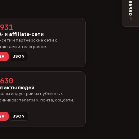
ОБЪЯВЛЕНИЯ
4
931
- и affiliate-сети
-сети и партнёрские сети с
тактами и телеграмом.
SV
JSON
630
нтакты людей
соны индустрии из публичных
очников: телеграм, почта, соцсети.
SV
JSON