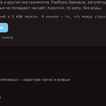
ts и других инструментов. Разборы брендов, регулято
е не попадают на сайт. Коротко, по делу, без воды.
ний и
1 630
персон. В канале — то, что между строк
PA
 iGaming
ключевых — наши пре-пати) и живые
7