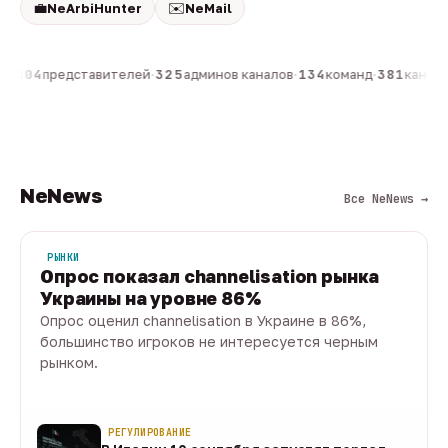
💼
✉️
NeArbiHunter
NeMail
н
·
804
представителей
·
325
админов каналов
·
134
команд
·
381
каналов
NeNews
Все NeNews →
РЫНКИ
Опрос показал channelisation рынка
Украины на уровне 86%
Опрос оценил channelisation в Украине в 86%,
большинство игроков не интересуется черным
рынком.
07 авг · 1 мин
РЕГУЛИРОВАНИЕ