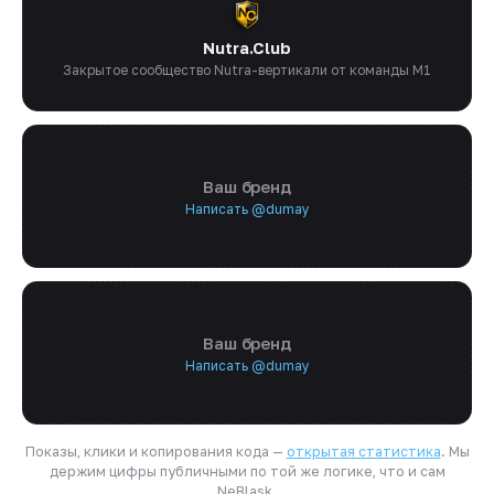
Nutra.Club
Закрытое сообщество Nutra-вертикали от команды M1
Ваш бренд
Написать @dumay
Ваш бренд
Написать @dumay
Показы, клики и копирования кода —
открытая статистика
. Мы
держим цифры публичными по той же логике, что и сам
NeBlask.