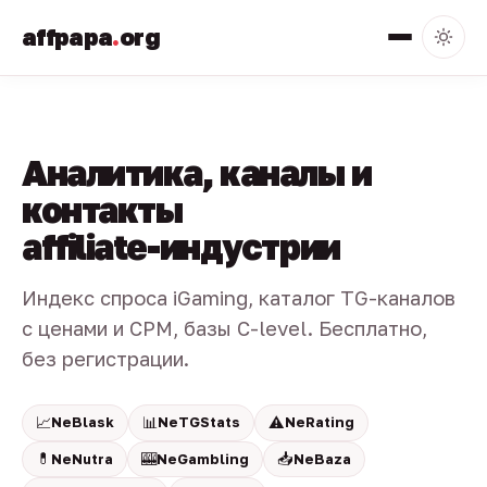
affpapa
.
org
Аналитика, каналы и
контакты
affiliate-индустрии
Индекс спроса iGaming, каталог TG-каналов
с ценами и CPM, базы C-level. Бесплатно,
без регистрации.
📈
📊
⚠️
NeBlask
NeTGStats
NeRating
💊
🎰
📥
NeNutra
NeGambling
NeBaza