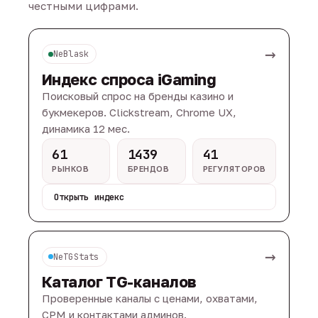
честными цифрами.
→
NeBlask
Индекс спроса iGaming
Поисковый спрос на бренды казино и
букмекеров. Clickstream, Chrome UX,
динамика 12 мес.
61
1439
41
РЫНКОВ
БРЕНДОВ
РЕГУЛЯТОРОВ
Открыть индекс
→
NeTGStats
Каталог TG-каналов
Проверенные каналы с ценами, охватами,
CPM и контактами админов.