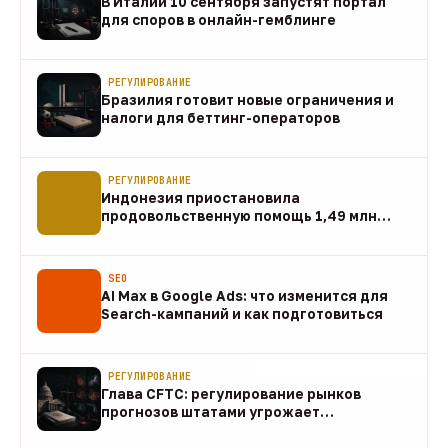
В Италии 10 сентября запустят портал
для споров в онлайн-гемблинге
07 авг
РЕГУЛИРОВАНИЕ
Бразилия готовит новые ограничения и
налоги для беттинг-операторов
07 авг
РЕГУЛИРОВАНИЕ
Индонезия приостановила
продовольственную помощь 1,49 млн
домохозяйств
07 авг
SEO
AI Max в Google Ads: что изменится для
Search-кампаний и как подготовиться
07 авг
РЕГУЛИРОВАНИЕ
Глава CFTC: регулирование рынков
прогнозов штатами угрожает
федеральному рынку
07 авг