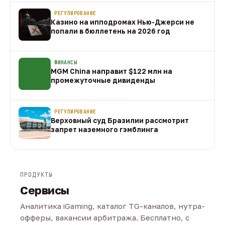
РЕГУЛИРОВАНИЕ
Казино на ипподромах Нью-Джерси не
попали в бюллетень на 2026 год
07 авг
ФИНАНСЫ
MGM China направит $122 млн на
промежуточные дивиденды
07 авг
РЕГУЛИРОВАНИЕ
Верховный суд Бразилии рассмотрит
запрет наземного гэмблинга
07 авг
ПРОДУКТЫ
Сервисы
Аналитика iGaming, каталог TG-каналов, нутра-
офферы, вакансии арбитража. Бесплатно, с