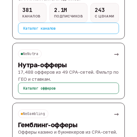
381
2.1M
243
КАНАЛОВ
ПОДПИСЧИКОВ
С ЦЕНАМИ
Каталог каналов
→
NeNutra
Нутра-офферы
17,488 офферов из 49 CPA-сетей. Фильтр по
ГЕО и ставкам.
Каталог офферов
→
NeGambling
Гемблинг-офферы
Офферы казино и букмекеров из CPA-сетей.