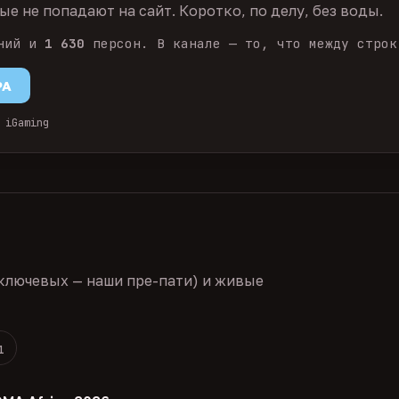
е не попадают на сайт. Коротко, по делу, без воды.
ний и
1 630
персон. В канале — то, что между строк
PA
 iGaming
ключевых — наши пре-пати) и живые
1