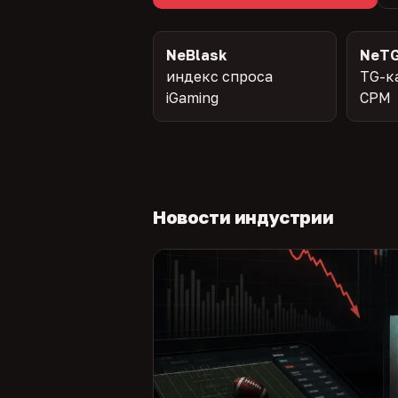
NeBlask
NeTG
индекс спроса
TG-к
iGaming
CPM
Новости индустрии