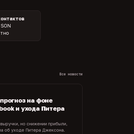
контактов
JSON
атно
Все новости
 прогноз на фоне
book и ухода Питера
 выручки, но снижении прибыли,
ла об уходе Питера Джексона.