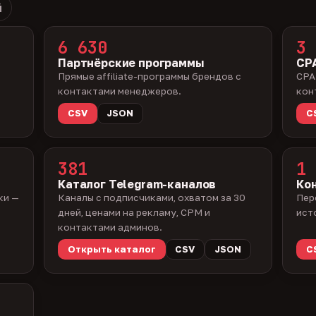
й
6 630
3 
Партнёрские программы
CPA
Прямые affiliate-программы брендов с
CPA
контактами менеджеров.
кон
CSV
JSON
C
381
1 
Каталог Telegram-каналов
Ко
ки —
Каналы с подписчиками, охватом за 30
Пер
дней, ценами на рекламу, CPM и
ист
контактами админов.
Открыть каталог
CSV
JSON
C