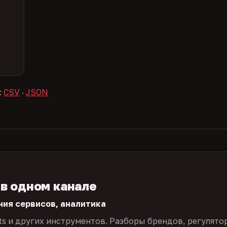
:
CSV
·
JSON
 в одном канале
ния сервисов, аналитика
ts и других инструментов. Разборы брендов, регулято