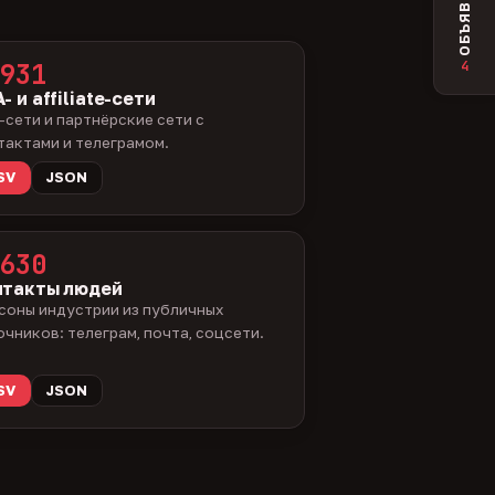
ОБЪЯВЛЕНИЯ
4
931
- и affiliate-сети
-сети и партнёрские сети с
тактами и телеграмом.
SV
JSON
630
нтакты людей
соны индустрии из публичных
очников: телеграм, почта, соцсети.
SV
JSON