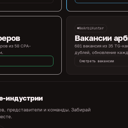
NeArbiHunter
феров
Вакансии ар
ров из 58 CPA-
681 вакансия из 35 TG-ка
м.
дублей, обновление кажд
Смотреть вакансии
te-индустрии
ов, представители и команды. Забирай
есте.