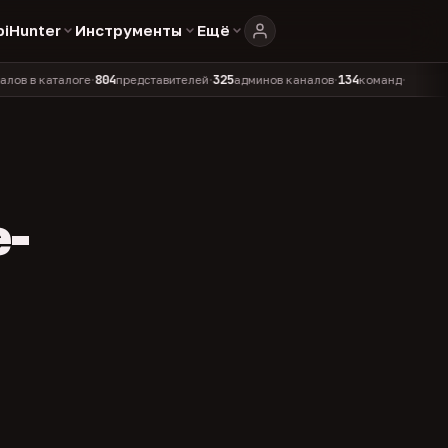
biHunter
Инструменты
Ещё
804
325
134
каталоге
представителей
админов каналов
команд
•
•
•
•
e-