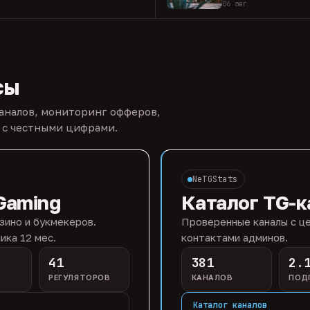
06 авг
сы
каналов, мониторинг офферов,
 с честными цифрами.
NeTGStats
Gaming
Каталог TG-к
зино и букмекеров.
Проверенные каналы с це
ика 12 мес.
контактами админов.
41
381
2.
РЕГУЛЯТОРОВ
КАНАЛОВ
ПОД
Каталог каналов