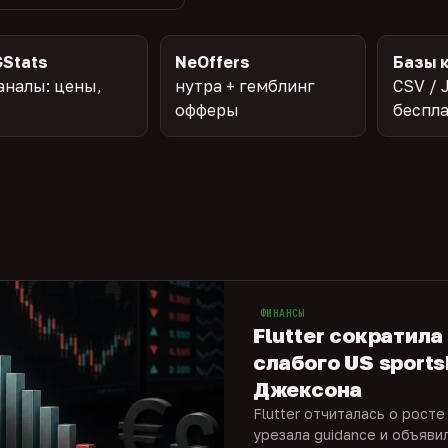
Stats
NeOffers
Базы 
аналы: цены,
нутра + гемблинг
CSV / 
офферы
беспл
ФИНАНСЫ
Flutter сократила
слабого US sports
Джексона
Flutter отчиталась о росте
урезала guidance и объяви