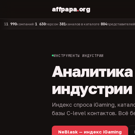
affpapa
.
org
90
1 630
381
804
325
компаний
персон
каналов в каталоге
представителей
адм
•
•
•
•
ИНСТРУМЕНТЫ ИНДУСТРИИ
Аналитика и
индустрии
Индекс спроса iGaming, катал
базы C-level контактов. Всё б
NeBlask — индекс iGaming