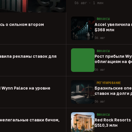
06 авг · 1 мин
ФИНАНСЫ
ась о сильном втором
Accel увеличила 
$368 млн
06 авг
ФИНАНСЫ
авила рекламы ставок для
Рост прибыли Wy
облигациям на ф
06 авг
РЕГУЛИРОВАНИЕ
 Wynn Palace на уровне
Бразильские опе
ставок на долги
06 авг
ФИНАНСЫ
нелегальные ставки бичом,
Red Rock Resorts 
$510,3 млн