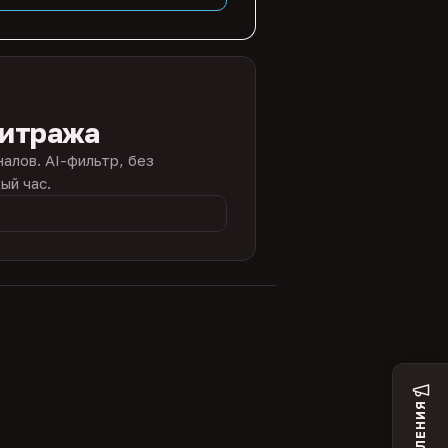
битража
налов. AI-фильтр, без
ый час.