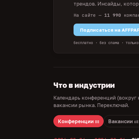
трендов. Инсайды, которы
На сайте —
11 990
компа
Подписаться на AFFPA
бесплатно · без спама · только
Что в индустрии
Календарь конференций (вокруг 
вакансии рынка. Переключай.
Конференции
Вакансии
88
68