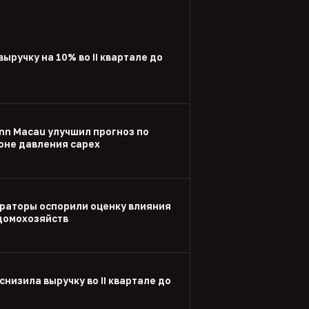
выручку на 10% во II квартале до
nn Macau улучшил прогноз по
оне давления capex
раторы оспорили оценку влияния
 домохозяйств
снизила выручку во II квартале до