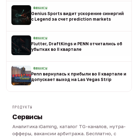
ФИНАНСЫ
Genius Sports видит ускорение синергий
с Legend за счет prediction markets
08 авг
ФИНАНСЫ
Flutter, DraftKings и PENN отчитались об
убытках во II квартале
08 авг
ФИНАНСЫ
Penn вернулась к прибыли во II квартале и
допускает выход на Las Vegas Strip
08 авг
ПРОДУКТЫ
Сервисы
Аналитика iGaming, каталог TG-каналов, нутра-
офферы, вакансии арбитража. Бесплатно, с