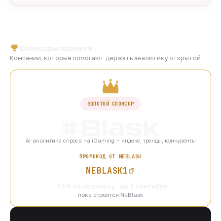
Спонсоры проекта
Компании, которые помогают держать аналитику открытой
ЗОЛОТОЙ СПОНСОР
AI-аналитика спроса на iGaming — индекс, тренды, конкуренты
ПРОМОКОД ОТ NEBLASK
NEBLASK1
−15% на подписку · до 1 сентября
пока строится NeBlask