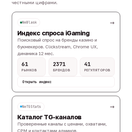
честными цифрами.
→
NeBlask
Индекс спроса iGaming
Поисковый спрос на бренды казино и
букмекеров. Clickstream, Chrome UX,
динамика 12 мес.
61
2371
41
РЫНКОВ
БРЕНДОВ
РЕГУЛЯТОРОВ
Открыть индекс
→
NeTGStats
Каталог TG-каналов
Проверенные каналы с ценами, охватами,
CPM и контактами админов.