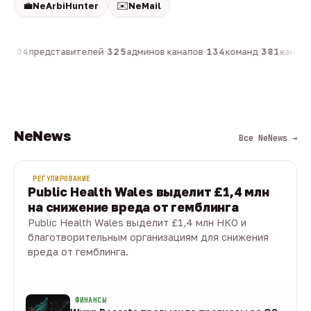
💼
✉️
NeArbiHunter
NeMail
н
·
804
представителей
·
325
админов каналов
·
134
команд
·
381
каналов
NeNews
Все NeNews →
РЕГУЛИРОВАНИЕ
Public Health Wales выделит £1,4 млн
на снижение вреда от гемблинга
Public Health Wales выделит £1,4 млн НКО и
благотворительным организациям для снижения
вреда от гемблинга.
09 авг · 1 мин
ФИНАНСЫ