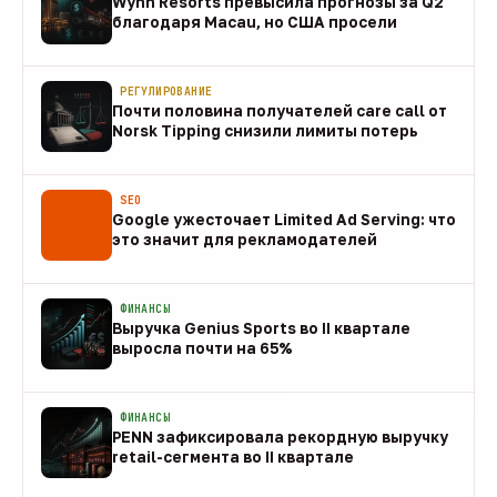
Wynn Resorts превысила прогнозы за Q2
благодаря Macau, но США просели
09 авг
РЕГУЛИРОВАНИЕ
Почти половина получателей care call от
Norsk Tipping снизили лимиты потерь
08 авг
SEO
Google ужесточает Limited Ad Serving: что
это значит для рекламодателей
08 авг
ФИНАНСЫ
Выручка Genius Sports во II квартале
выросла почти на 65%
08 авг
ФИНАНСЫ
PENN зафиксировала рекордную выручку
retail-сегмента во II квартале
08 авг