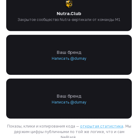
Nutra.Club
Закрытое сообщество Nutra-вертикали от команды M1
Ваш бренд
Написать @dumay
Ваш бренд
Написать @dumay
Показы, клики и копирования кода —
открытая статистика
. Мы
держим цифры публичными по той же логике, что и сам
NeBlask.