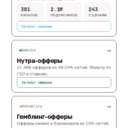
381
2.1M
243
КАНАЛОВ
ПОДПИСЧИКОВ
С ЦЕНАМИ
Каталог каналов
→
NeNutra
Нутра-офферы
17,488 офферов из 49 CPA-сетей. Фильтр по
ГЕО и ставкам.
Каталог офферов
→
NeGambling
Гемблинг-офферы
Офферы казино и букмекеров из CPA-сетей.