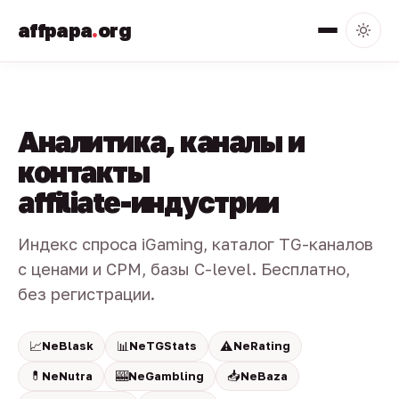
affpapa
.
org
Аналитика, каналы и
контакты
affiliate-индустрии
Индекс спроса iGaming, каталог TG-каналов
с ценами и CPM, базы C-level. Бесплатно,
без регистрации.
📈
📊
⚠️
NeBlask
NeTGStats
NeRating
💊
🎰
📥
NeNutra
NeGambling
NeBaza