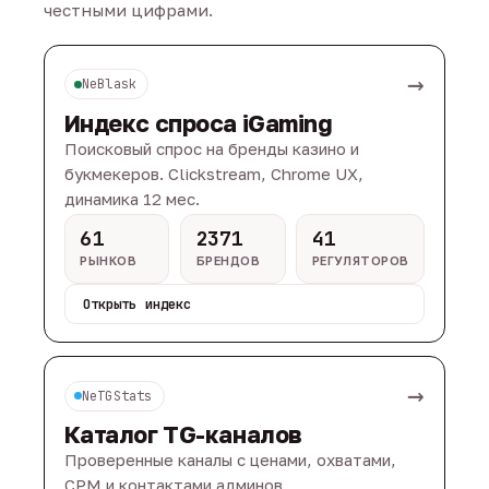
честными цифрами.
→
NeBlask
Индекс спроса iGaming
Поисковый спрос на бренды казино и
букмекеров. Clickstream, Chrome UX,
динамика 12 мес.
61
2371
41
РЫНКОВ
БРЕНДОВ
РЕГУЛЯТОРОВ
Открыть индекс
→
NeTGStats
Каталог TG-каналов
Проверенные каналы с ценами, охватами,
CPM и контактами админов.