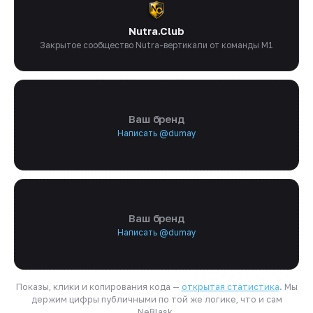
Nutra.Club
Закрытое сообщество Nutra-вертикали от команды M1
Ваш бренд
Написать @dumay
Ваш бренд
Написать @dumay
Показы, клики и копирования кода —
открытая статистика
. Мы
держим цифры публичными по той же логике, что и сам
NeBlask.