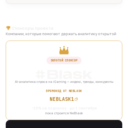
Спонсоры проекта
Компании, которые помогают держать аналитику открытой
ЗОЛОТОЙ СПОНСОР
AI-аналитика спроса на iGaming — индекс, тренды, конкуренты
ПРОМОКОД ОТ NEBLASK
NEBLASK1
−15% на подписку · до 1 сентября
пока строится NeBlask