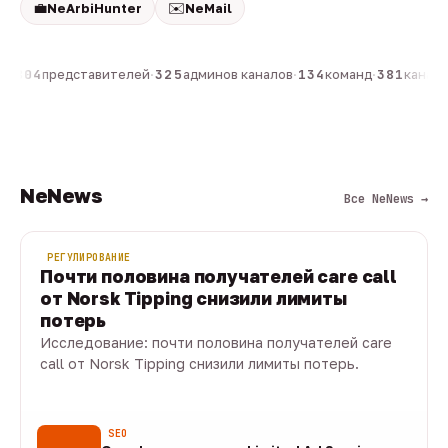
💼
✉️
NeArbiHunter
NeMail
н
·
804
представителей
·
325
админов каналов
·
134
команд
·
381
каналов
NeNews
Все NeNews →
РЕГУЛИРОВАНИЕ
Почти половина получателей care call
от Norsk Tipping снизили лимиты
потерь
Исследование: почти половина получателей care
call от Norsk Tipping снизили лимиты потерь.
08 авг · 1 мин
SEO