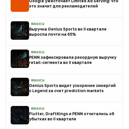
Google ужесточает Limited Ad Serving: что
это значит для рекламодателей
08 авг
ФИНАНСЫ
Выручка Genius Sports во II квартале
выросла почти на 65%
08 авг
ФИНАНСЫ
PENN зафиксировала рекордную выручку
retail-сегмента во II квартале
08 авг
ФИНАНСЫ
Genius Sports видит ускорение синергий
с Legend за счет prediction markets
08 авг
ФИНАНСЫ
Flutter, DraftKings и PENN отчитались об
убытках во II квартале
08 авг