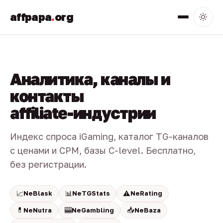
affpapa
.
org
Аналитика, каналы и
контакты
affiliate-индустрии
Индекс спроса iGaming, каталог TG-каналов
с ценами и CPM, базы C-level. Бесплатно,
без регистрации.
📈
📊
⚠️
NeBlask
NeTGStats
NeRating
💊
🎰
📥
NeNutra
NeGambling
NeBaza