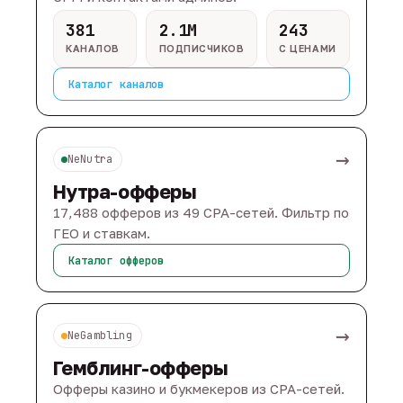
381
2.1M
243
КАНАЛОВ
ПОДПИСЧИКОВ
С ЦЕНАМИ
Каталог каналов
→
NeNutra
Нутра-офферы
17,488 офферов из 49 CPA-сетей. Фильтр по
ГЕО и ставкам.
Каталог офферов
→
NeGambling
Гемблинг-офферы
Офферы казино и букмекеров из CPA-сетей.