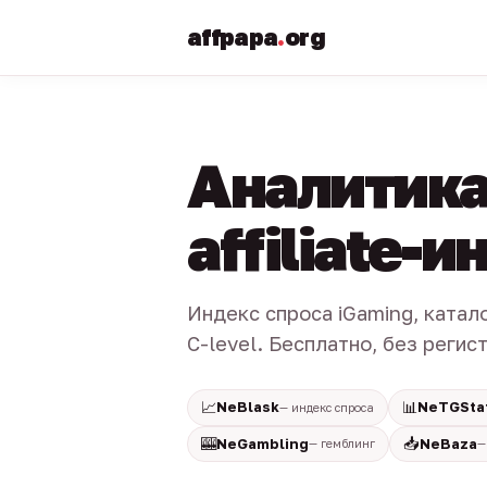
affpapa
.
org
Аналитика
affiliate-
Индекс спроса iGaming, катал
C-level. Бесплатно, без регис
📈
📊
NeBlask
NeTGSta
— индекс спроса
🎰
📥
NeGambling
NeBaza
— гемблинг
—