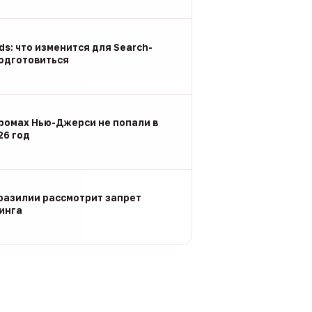
Ads: что изменится для Search-
подготовиться
ромах Нью-Джерси не попали в
26 год
разилии рассмотрит запрет
инга