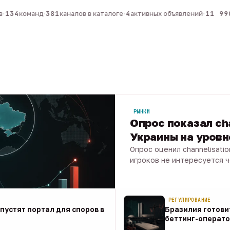
134
команд
·
381
каналов в каталоге
·
4
активных объявлений
·
11 990
РЫНКИ
Опрос показал ch
Украины на уров
Опрос оценил channelisati
игроков не интересуется 
07 авг · 1 мин
РЕГУЛИРОВАНИЕ
апустят портал для споров в
Бразилия готови
беттинг-операто