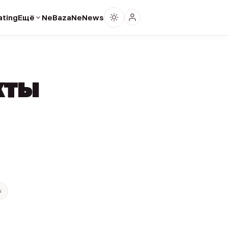
ting
Ещё
NeBaza
NeNews
кты
ы