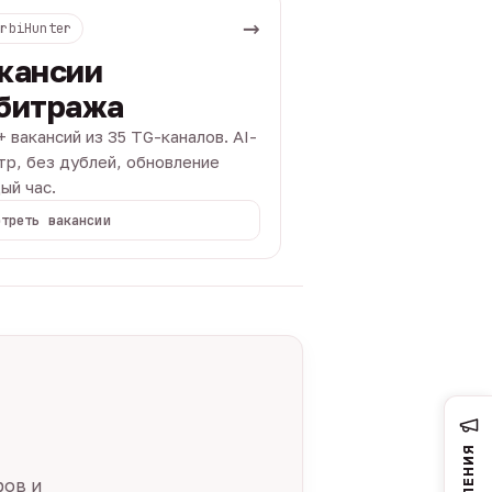
→
ArbiHunter
кансии
битража
+ вакансий из 35 TG-каналов. AI-
тр, без дублей, обновление
ый час.
отреть вакансии
ров и