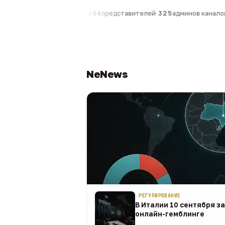
компаний
·
1 630
персон
·
804
представителей
·
325
админов каналов
·
NeNews
РЕГУЛИРОВАНИЕ
В Италии 10 сентября з
онлайн-гемблинге