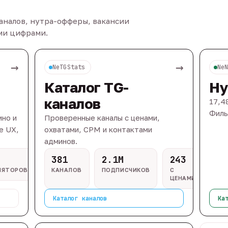
каналов, нутра-офферы, вакансии
ыми цифрами.
→
→
NeTGStats
Ne
Каталог TG-
Ну
каналов
17,4
Филь
ино и
Проверенные каналы с ценами,
e UX,
охватами, CPM и контактами
админов.
381
2.1M
243
ЛЯТОРОВ
КАНАЛОВ
ПОДПИСЧИКОВ
С
ЦЕНАМИ
Каталог каналов
Ка