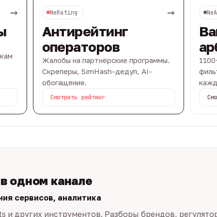
→
→
NeRating
Ne
ы
Антирейтинг
Ва
операторов
ар
вкам
Жалобы на партнёрские программы.
1100
Скреперы, SimHash-дедуп, AI-
филь
обогащение.
кажд
Смотреть рейтинг
См
 в одном канале
ния сервисов, аналитика
ts и других инструментов. Разборы брендов, регулято