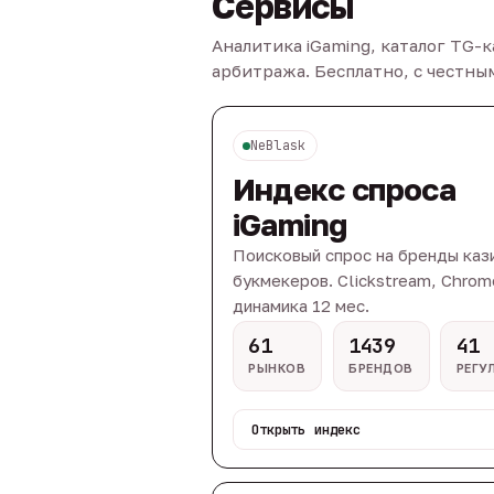
Сервисы
Аналитика iGaming, каталог TG-
арбитража. Бесплатно, с честн
NeBlask
Индекс спроса
iGaming
Поисковый спрос на бренды каз
букмекеров. Clickstream, Chrom
динамика 12 мес.
61
1439
41
РЫНКОВ
БРЕНДОВ
РЕГУ
Открыть индекс