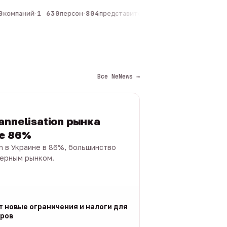
компаний
·
1 630
персон
·
804
представителей
·
325
админов каналов
·
1
Все NeNews →
annelisation рынка
не 86%
on в Украине в 86%, большинство
черным рынком.
т новые ограничения и налоги для
ров