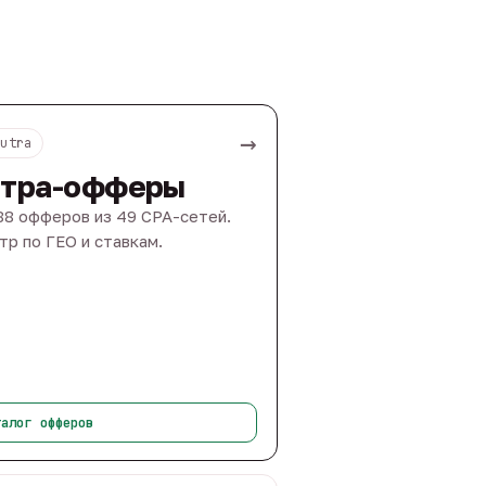
→
Nutra
тра-офферы
88 офферов из 49 CPA-сетей.
тр по ГЕО и ставкам.
талог офферов