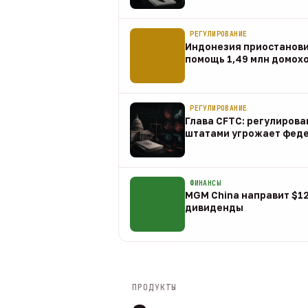
07 авг
РЕГУЛИРОВАНИЕ
Индонезия приостанов
помощь 1,49 млн домох
07 авг
РЕГУЛИРОВАНИЕ
Глава CFTC: регулирова
штатами угрожает фед
07 авг
ФИНАНСЫ
MGM China направит $1
дивиденды
07 авг
ПРОДУКТЫ