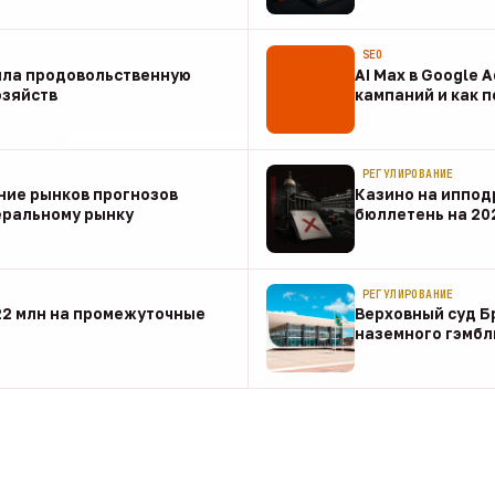
07 авг
SEO
ила продовольственную
AI Max в Google 
озяйств
кампаний и как 
07 авг
РЕГУЛИРОВАНИЕ
ние рынков прогнозов
Казино на иппод
еральному рынку
бюллетень на 20
07 авг
РЕГУЛИРОВАНИЕ
22 млн на промежуточные
Верховный суд Б
наземного гэмбл
07 авг