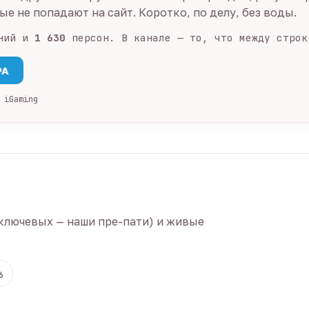
е не попадают на сайт. Коротко, по делу, без воды.
ний и
1 630
персон. В канале — то, что между строк
PA
 iGaming
ключевых — наши пре-пати) и живые
6