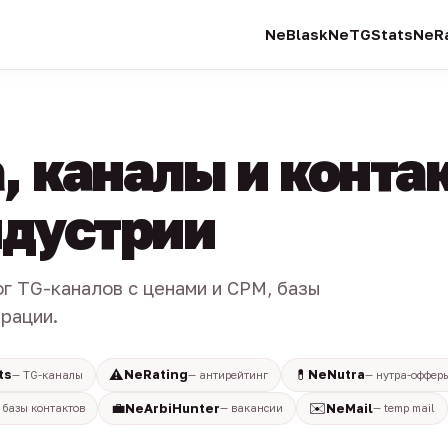
NeBlask
NeTGStats
NeRa
, каналы и конта
индустрии
ог TG-каналов с ценами и CPM, базы
трации.
⚠️
💊
ts
NeRating
NeNutra
— TG-каналы
— антирейтинг
— нутра-оффер
💼
✉️
NeArbiHunter
NeMail
 базы контактов
— вакансии
— temp mail