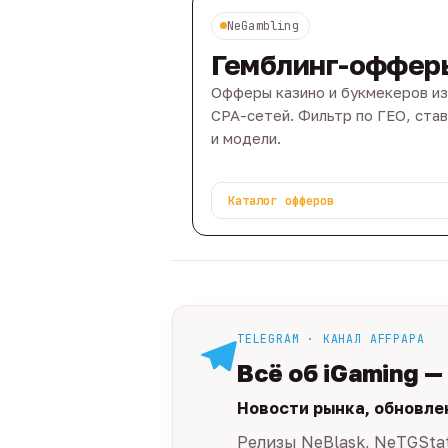
NeGambling
Гемблинг-оффер
Офферы казино и букмекеров из
CPA-сетей. Фильтр по ГЕО, ста
и модели.
Каталог офферов
TELEGRAM · КАНАЛ AFFPAPA
Всё об iGaming —
Новости рынка, обновле
Релизы NeBlask, NeTGSta