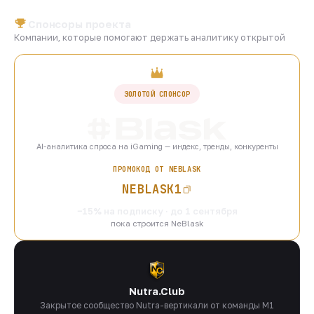
Спонсоры проекта
Компании, которые помогают держать аналитику открытой
ЗОЛОТОЙ СПОНСОР
AI-аналитика спроса на iGaming — индекс, тренды, конкуренты
ПРОМОКОД ОТ NEBLASK
NEBLASK1
−15% на подписку · до 1 сентября
пока строится NeBlask
Nutra.Club
Закрытое сообщество Nutra-вертикали от команды M1