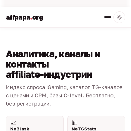
affpapa
.
org
Аналитика, каналы и
контакты
affiliate-индустрии
Индекс спроса iGaming, каталог TG-каналов
с ценами и CPM, базы C-level. Бесплатно,
без регистрации.
📈
📊
NeBlask
NeTGStats