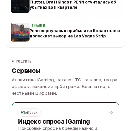
Flutter, DraftKings и PENN отчитались об
убытках во II квартале
08 авг
ФИНАНСЫ
Penn вернулась к прибыли во II квартале и
допускает выход на Las Vegas Strip
08 авг
ПРОДУКТЫ
Сервисы
Аналитика iGaming, каталог TG-каналов, нутра-
офферы, вакансии арбитража. Бесплатно, с
честными цифрами.
→
NeBlask
Индекс спроса iGaming
Поисковый спрос на бренды казино и