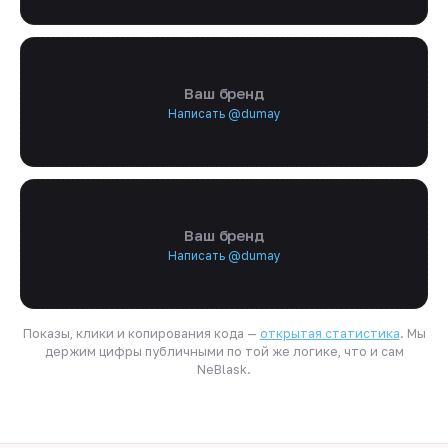
Ваш бренд
Написать @dumay
Ваш бренд
Написать @dumay
Показы, клики и копирования кода —
открытая статистика
. Мы
держим цифры публичными по той же логике, что и сам
NeBlask.