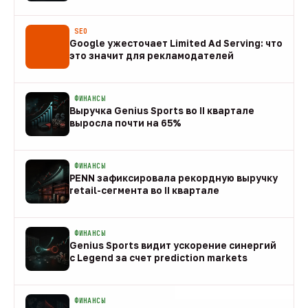
08 авг
SEO
Google ужесточает Limited Ad Serving: что
это значит для рекламодателей
08 авг
ФИНАНСЫ
Выручка Genius Sports во II квартале
выросла почти на 65%
08 авг
ФИНАНСЫ
PENN зафиксировала рекордную выручку
retail-сегмента во II квартале
08 авг
ФИНАНСЫ
Genius Sports видит ускорение синергий
с Legend за счет prediction markets
08 авг
ФИНАНСЫ