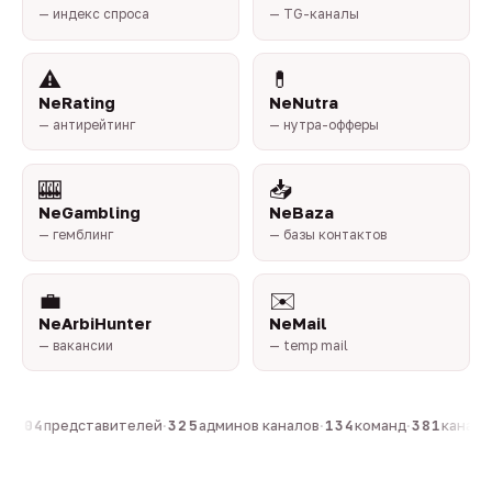
— индекс спроса
— TG-каналы
⚠️
💊
NeRating
NeNutra
— антирейтинг
— нутра-офферы
🎰
📥
NeGambling
NeBaza
— гемблинг
— базы контактов
💼
✉️
NeArbiHunter
NeMail
— вакансии
— temp mail
·
804
представителей
·
325
админов каналов
·
134
команд
·
381
каналов