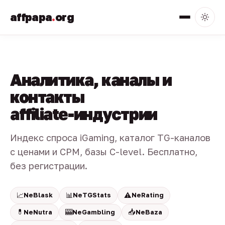
affpapa
.
org
Аналитика, каналы и
контакты
affiliate-индустрии
Индекс спроса iGaming, каталог TG-каналов
с ценами и CPM, базы C-level. Бесплатно,
без регистрации.
📈
📊
⚠️
NeBlask
NeTGStats
NeRating
💊
🎰
📥
NeNutra
NeGambling
NeBaza