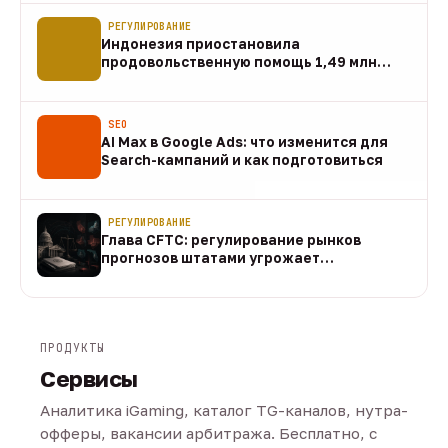
РЕГУЛИРОВАНИЕ
Индонезия приостановила
продовольственную помощь 1,49 млн
домохозяйств
07 авг
SEO
AI Max в Google Ads: что изменится для
Search-кампаний и как подготовиться
07 авг
РЕГУЛИРОВАНИЕ
Глава CFTC: регулирование рынков
прогнозов штатами угрожает
федеральному рынку
07 авг
ПРОДУКТЫ
Сервисы
Аналитика iGaming, каталог TG-каналов, нутра-
офферы, вакансии арбитража. Бесплатно, с