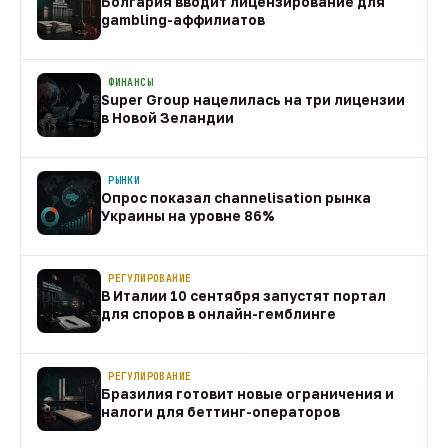
Болгария вводит лицензирование для
gambling-аффилиатов
08 авг
ФИНАНСЫ
Super Group нацелилась на три лицензии
в Новой Зеландии
08 авг
РЫНКИ
Опрос показал channelisation рынка
Украины на уровне 86%
07 авг
РЕГУЛИРОВАНИЕ
В Италии 10 сентября запустят портал
для споров в онлайн-гемблинге
07 авг
РЕГУЛИРОВАНИЕ
Бразилия готовит новые ограничения и
налоги для беттинг-операторов
07 авг