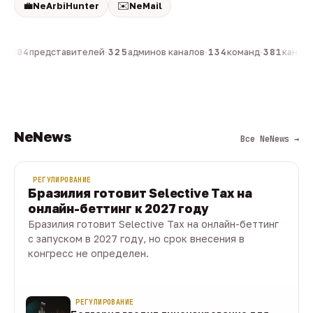
💼
✉️
NeArbiHunter
NeMail
н
·
804
представителей
·
325
админов каналов
·
134
команд
·
381
каналов
NeNews
Все NeNews →
РЕГУЛИРОВАНИЕ
Бразилия готовит Selective Tax на
онлайн-беттинг к 2027 году
Бразилия готовит Selective Tax на онлайн-беттинг
с запуском в 2027 году, но срок внесения в
конгресс не определен.
08 авг · 1 мин
РЕГУЛИРОВАНИЕ