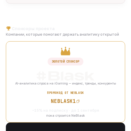
Спонсоры проекта
Компании, которые помогают держать аналитику открытой
ЗОЛОТОЙ СПОНСОР
AI-аналитика спроса на iGaming — индекс, тренды, конкуренты
ПРОМОКОД ОТ NEBLASK
NEBLASK1
−15% на подписку · до 1 сентября
пока строится NeBlask