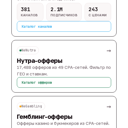
381
2.1M
243
КАНАЛОВ
ПОДПИСЧИКОВ
С ЦЕНАМИ
Каталог каналов
→
NeNutra
Нутра-офферы
17,488 офферов из 49 CPA-сетей. Фильтр по
ГЕО и ставкам.
Каталог офферов
→
NeGambling
Гемблинг-офферы
Офферы казино и букмекеров из CPA-сетей.