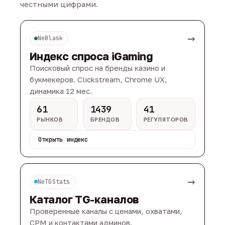
честными цифрами.
→
NeBlask
Индекс спроса iGaming
Поисковый спрос на бренды казино и
букмекеров. Clickstream, Chrome UX,
динамика 12 мес.
61
1439
41
РЫНКОВ
БРЕНДОВ
РЕГУЛЯТОРОВ
Открыть индекс
→
NeTGStats
Каталог TG-каналов
Проверенные каналы с ценами, охватами,
CPM и контактами админов.