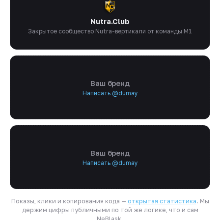
Nutra.Club
Закрытое сообщество Nutra-вертикали от команды M1
Ваш бренд
Написать @dumay
Ваш бренд
Написать @dumay
Показы, клики и копирования кода —
открытая статистика
. Мы
держим цифры публичными по той же логике, что и сам
NeBlask.