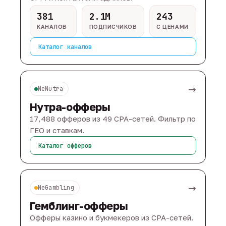
381
2.1M
243
КАНАЛОВ
ПОДПИСЧИКОВ
С ЦЕНАМИ
Каталог каналов
→
NeNutra
Нутра-офферы
17,488 офферов из 49 CPA-сетей. Фильтр по
ГЕО и ставкам.
Каталог офферов
→
NeGambling
Гемблинг-офферы
Офферы казино и букмекеров из CPA-сетей.