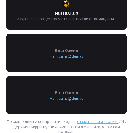
Nutra.Club
Закрытое сообщество Nutra-вертикали от команды M1
Ваш бренд
Написать @dumay
Ваш бренд
Написать @dumay
Показы, клики и копирования кода —
открытая статистика
. Мы
держим цифры публичными по той же логике, что и сам
NeBlask.