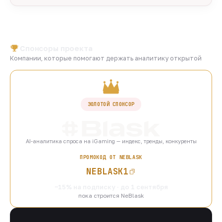
Спонсоры проекта
Компании, которые помогают держать аналитику открытой
ЗОЛОТОЙ СПОНСОР
AI-аналитика спроса на iGaming — индекс, тренды, конкуренты
ПРОМОКОД ОТ NEBLASK
NEBLASK1
−15% на подписку · до 1 сентября
пока строится NeBlask