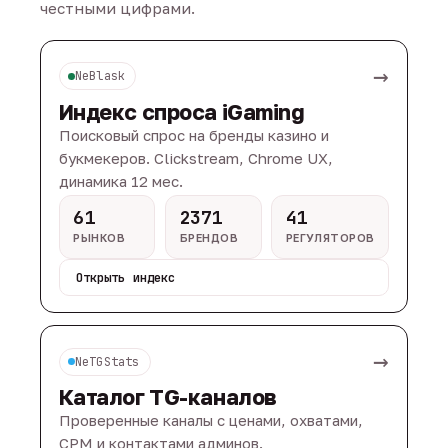
честными цифрами.
→
NeBlask
Индекс спроса iGaming
Поисковый спрос на бренды казино и
букмекеров. Clickstream, Chrome UX,
динамика 12 мес.
61
2371
41
РЫНКОВ
БРЕНДОВ
РЕГУЛЯТОРОВ
Открыть индекс
→
NeTGStats
Каталог TG-каналов
Проверенные каналы с ценами, охватами,
CPM и контактами админов.