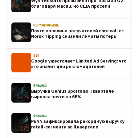
Wynn Resorts превысила прогнозы за Q2
благодаря Macau, но США просели
09 авг
РЕГУЛИРОВАНИЕ
Почти половина получателей care call от
Norsk Tipping снизили лимиты потерь
08 авг
SEO
Google ужесточает Limited Ad Serving: что
это значит для рекламодателей
08 авг
ФИНАНСЫ
Выручка Genius Sports во II квартале
выросла почти на 65%
08 авг
ФИНАНСЫ
PENN зафиксировала рекордную выручку
retail-сегмента во II квартале
08 авг