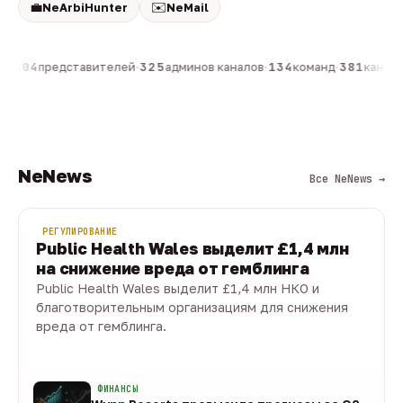
💼
✉️
NeArbiHunter
NeMail
н
·
804
представителей
·
325
админов каналов
·
134
команд
·
381
каналов
NeNews
Все NeNews →
РЕГУЛИРОВАНИЕ
Public Health Wales выделит £1,4 млн
на снижение вреда от гемблинга
Public Health Wales выделит £1,4 млн НКО и
благотворительным организациям для снижения
вреда от гемблинга.
09 авг · 1 мин
ФИНАНСЫ