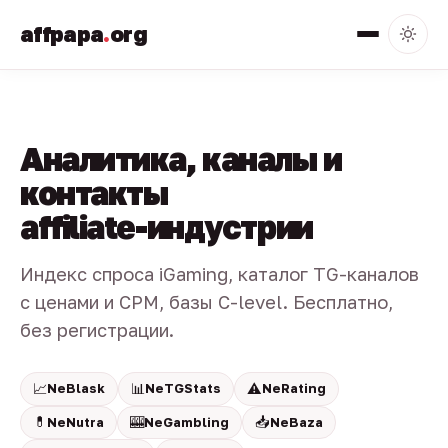
affpapa
.
org
Аналитика, каналы и
контакты
affiliate-индустрии
Индекс спроса iGaming, каталог TG-каналов
с ценами и CPM, базы C-level. Бесплатно,
без регистрации.
📈
📊
⚠️
NeBlask
NeTGStats
NeRating
💊
🎰
📥
NeNutra
NeGambling
NeBaza