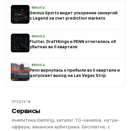
ФИНАНСЫ
Genius Sports видит ускорение синергий
с Legend за счет prediction markets
08 авг
ФИНАНСЫ
Flutter, DraftKings и PENN отчитались об
убытках во II квартале
08 авг
ФИНАНСЫ
Penn вернулась к прибыли во II квартале и
допускает выход на Las Vegas Strip
08 авг
ПРОДУКТЫ
Сервисы
Аналитика iGaming, каталог TG-каналов, нутра-
офферы, вакансии арбитража. Бесплатно, с