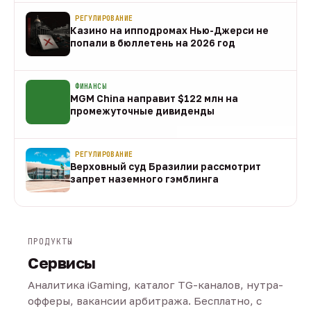
РЕГУЛИРОВАНИЕ
Казино на ипподромах Нью-Джерси не
попали в бюллетень на 2026 год
07 авг
ФИНАНСЫ
MGM China направит $122 млн на
промежуточные дивиденды
07 авг
РЕГУЛИРОВАНИЕ
Верховный суд Бразилии рассмотрит
запрет наземного гэмблинга
07 авг
ПРОДУКТЫ
Сервисы
Аналитика iGaming, каталог TG-каналов, нутра-
офферы, вакансии арбитража. Бесплатно, с