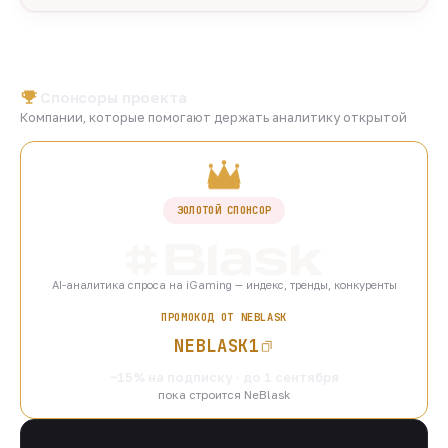
Спонсоры проекта
Компании, которые помогают держать аналитику открытой
ЗОЛОТОЙ СПОНСОР
AI-аналитика спроса на iGaming — индекс, тренды, конкуренты
ПРОМОКОД ОТ NEBLASK
NEBLASK1
−15% на подписку · до 1 сентября
пока строится NeBlask