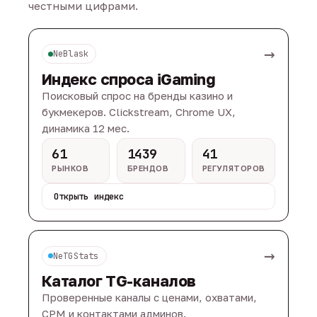
честными цифрами.
→
NeBlask
Индекс спроса iGaming
Поисковый спрос на бренды казино и
букмекеров. Clickstream, Chrome UX,
динамика 12 мес.
61
1439
41
РЫНКОВ
БРЕНДОВ
РЕГУЛЯТОРОВ
Открыть индекс
→
NeTGStats
Каталог TG-каналов
Проверенные каналы с ценами, охватами,
CPM и контактами админов.