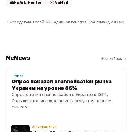
💼
✉️
NeArbiHunter
NeMail
н
·
804
представителей
·
325
админов каналов
·
134
команд
·
381
каналов
NeNews
Все NeNews →
РЫНКИ
Опрос показал channelisation рынка
Украины на уровне 86%
Опрос оценил channelisation в Украине в 86%,
большинство игроков не интересуется черным
рынком.
07 авг · 1 мин
РЕГУЛИРОВАНИЕ