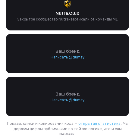
Nutra.Club
Закрытое сообщество Nutra-вертикали от команды M1
Ваш бренд
Написать @dumay
Ваш бренд
Написать @dumay
Показы, клики и копирования кода —
открытая статистика
. Мы
держим цифры публичными по той же логике, что и сам
NeBlask.