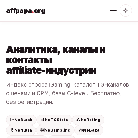
affpapa
.
org
Аналитика, каналы и
контакты
affiliate-индустрии
Индекс спроса iGaming, каталог TG-каналов
с ценами и CPM, базы C-level. Бесплатно,
без регистрации.
📈
📊
⚠️
NeBlask
NeTGStats
NeRating
💊
🎰
📥
NeNutra
NeGambling
NeBaza