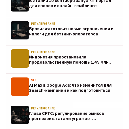
В Италии 10 сентября запустят портал
для споров в онлайн-гемблинге
07 авг
РЕГУЛИРОВАНИЕ
Бразилия готовит новые ограничения и
налоги для беттинг-операторов
07 авг
РЕГУЛИРОВАНИЕ
Индонезия приостановила
продовольственную помощь 1,49 млн
домохозяйств
07 авг
SEO
AI Max в Google Ads: что изменится для
Search-кампаний и как подготовиться
07 авг
РЕГУЛИРОВАНИЕ
Глава CFTC: регулирование рынков
прогнозов штатами угрожает
федеральному рынку
07 авг