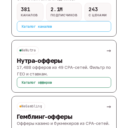
381
2.1M
243
КАНАЛОВ
ПОДПИСЧИКОВ
С ЦЕНАМИ
Каталог каналов
→
NeNutra
Нутра-офферы
17,488 офферов из 49 CPA-сетей. Фильтр по
ГЕО и ставкам.
Каталог офферов
→
NeGambling
Гемблинг-офферы
Офферы казино и букмекеров из CPA-сетей.