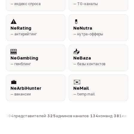
— индекс спроса
— TG-каналы
⚠️
💊
NeRating
NeNutra
— антирейтинг
— нутра-офферы
🎰
📥
NeGambling
NeBaza
— гемблинг
— базы контактов
💼
✉️
NeArbiHunter
NeMail
— вакансии
— temp mail
н
·
804
представителей
·
325
админов каналов
·
134
команд
·
381
каналов