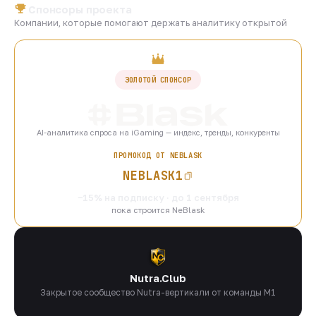
Спонсоры проекта
Компании, которые помогают держать аналитику открытой
ЗОЛОТОЙ СПОНСОР
AI-аналитика спроса на iGaming — индекс, тренды, конкуренты
ПРОМОКОД ОТ NEBLASK
NEBLASK1
−15% на подписку · до 1 сентября
пока строится NeBlask
Nutra.Club
Закрытое сообщество Nutra-вертикали от команды M1