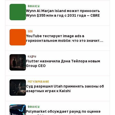
ФИНАНСЫ
Wynn Al Marjan Island может приносить
Wynn $355 млн в год с 2031 года — CBRE
10 авг
SEO
YouTube тестирует image ads в
горизонтальном mobile: что это значит
для арбитража
09 авг
КАДРЫ
Flutter назначила Дэна Тейлора новым
Group CEO
09 авг
РЕГУЛИРОВАНИЕ
Суд разрешил Utah применять законы об
азартных играх к Kalshi
09 авг
ФИНАНСЫ
Polymarket обсуждает раунд по оценке