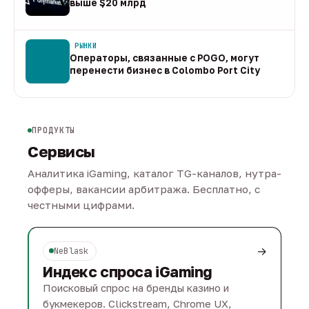
выше $20 млрд
09 авг
РЫНКИ
Операторы, связанные с POGO, могут
перенести бизнес в Colombo Port City
09 авг
ПРОДУКТЫ
Сервисы
Аналитика iGaming, каталог TG-каналов, нутра-
офферы, вакансии арбитража. Бесплатно, с
честными цифрами.
→
NeBlask
Индекс спроса iGaming
Поисковый спрос на бренды казино и
букмекеров. Clickstream, Chrome UX,