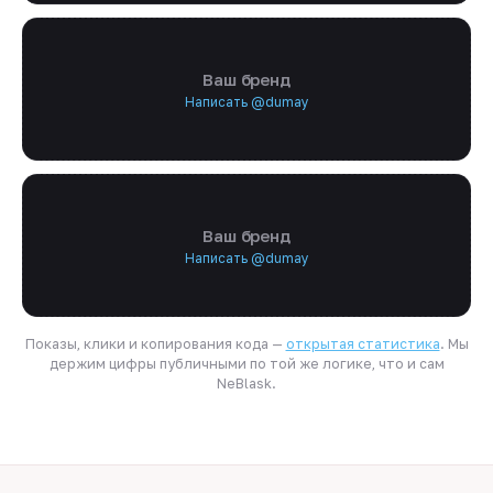
Ваш бренд
Написать @dumay
Ваш бренд
Написать @dumay
Показы, клики и копирования кода —
открытая статистика
. Мы
держим цифры публичными по той же логике, что и сам
NeBlask.