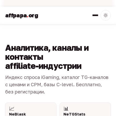
affpapa
.
org
Аналитика, каналы и
контакты
affiliate-индустрии
Индекс спроса iGaming, каталог TG-каналов
с ценами и CPM, базы C-level. Бесплатно,
без регистрации.
📈
📊
NeBlask
NeTGStats