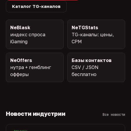
Каталог TG-каналов
NeBlask
NeTGStats
индекс спроса
TG-каналы: цены,
iGaming
CPM
NeOffers
Базы контактов
нутра + гемблинг
CSV / JSON
офферы
бесплатно
Новости индустрии
Все новости