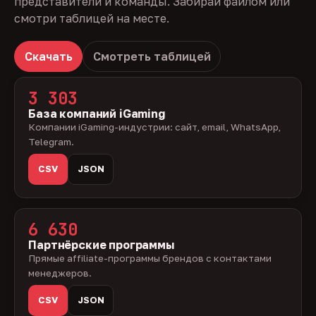
представители и команды. Забирай файлом или
смотри таблицей на месте.
Скачать
Смотреть таблицей
3 303
База компаний iGaming
Компании iGaming-индустрии: сайт, email, WhatsApp,
Telegram.
CSV
JSON
6 630
Партнёрские программы
Прямые affiliate-программы брендов с контактами
менеджеров.
CSV
JSON