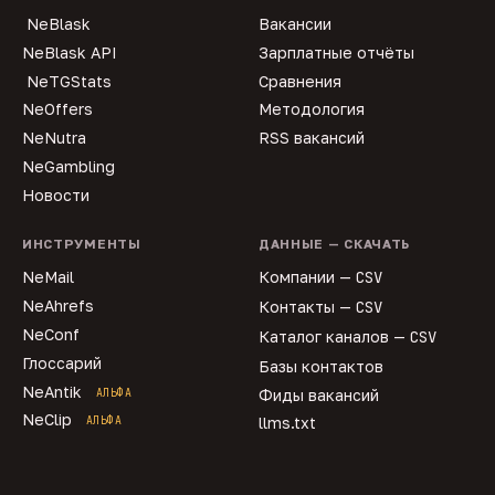
NeBlask
Вакансии
NeBlask API
Зарплатные отчёты
NeTGStats
Сравнения
NeOffers
Методология
NeNutra
RSS вакансий
NeGambling
Новости
ИНСТРУМЕНТЫ
ДАННЫЕ — СКАЧАТЬ
NeMail
Компании —
CSV
NeAhrefs
Контакты —
CSV
NeConf
Каталог каналов —
CSV
Глоссарий
Базы контактов
NeAntik
АЛЬФА
Фиды вакансий
NeClip
АЛЬФА
llms.txt