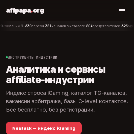
affpapa
.
org
1 630
381
804
325
паний
персон
каналов в каталоге
представителей
админов
•
•
•
•
ИНСТРУМЕНТЫ ИНДУСТРИИ
Аналитика и сервисы
affiliate-индустрии
Индекс спроса iGaming, каталог TG-каналов,
вакансии арбитража, базы C-level контактов.
Всё бесплатно, без регистрации.
NeBlask — индекс iGaming