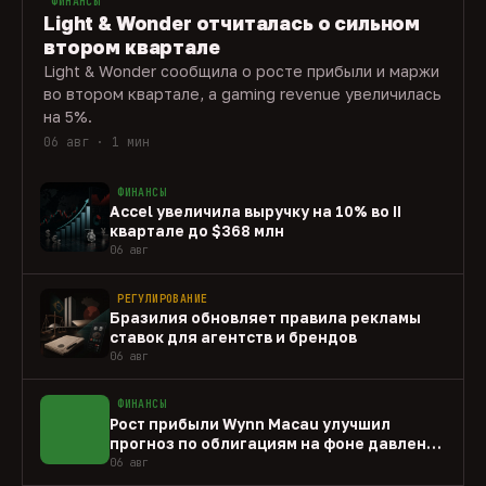
ФИНАНСЫ
Light & Wonder отчиталась о сильном
втором квартале
Light & Wonder сообщила о росте прибыли и маржи
во втором квартале, а gaming revenue увеличилась
на 5%.
06 авг · 1 мин
ФИНАНСЫ
Accel увеличила выручку на 10% во II
квартале до $368 млн
06 авг
РЕГУЛИРОВАНИЕ
Бразилия обновляет правила рекламы
ставок для агентств и брендов
06 авг
ФИНАНСЫ
Рост прибыли Wynn Macau улучшил
прогноз по облигациям на фоне давления
capex
06 авг