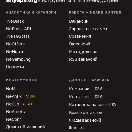
affpapa
.
org
Инструменты affiliate-индустрии
АНАЛИТИКА И КАТАЛОГИ
РАБОТА — NEARBIHUNTER
NeBlask
Вакансии
NeBlask API
Зарплатные отчёты
NeTGStats
Сравнения
NeOffers
Глоссарий
NeNutra
Методология
NeGambling
RSS вакансий
Новости
ИНСТРУМЕНТЫ
ДАННЫЕ — СКАЧАТЬ
NeMail
Компании —
CSV
NeAntik
Контакты —
CSV
АЛЬФА
NeClip
Каталог каналов —
CSV
АЛЬФА
NeAhrefs
Базы контактов
NeConf
Фиды вакансий
Доска объявлений
llms.txt