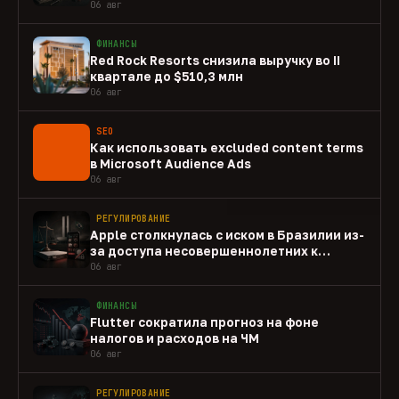
06 авг
ФИНАНСЫ
Red Rock Resorts снизила выручку во II
квартале до $510,3 млн
06 авг
SEO
Как использовать excluded content terms
в Microsoft Audience Ads
06 авг
РЕГУЛИРОВАНИЕ
Apple столкнулась с иском в Бразилии из-
за доступа несовершеннолетних к
gambling-приложениям
06 авг
ФИНАНСЫ
Flutter сократила прогноз на фоне
налогов и расходов на ЧМ
06 авг
РЕГУЛИРОВАНИЕ