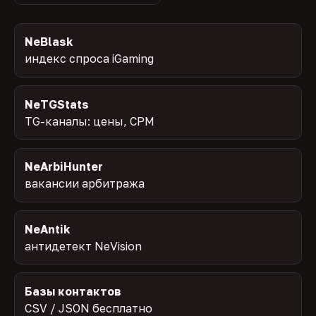
NeBlask
индекс спроса iGaming
NeTGStats
TG-каналы: цены, CPM
NeArbiHunter
вакансии арбитража
NeAntik
антидетект NeVision
Базы контактов
CSV / JSON бесплатно