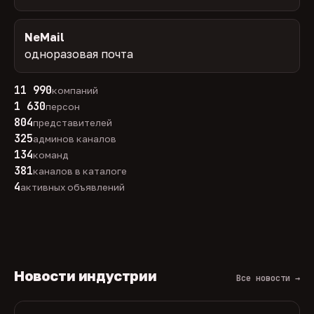
NeMail
одноразовая почта
11 990
компаний
1 630
персон
804
представителей
325
админов каналов
134
команд
381
каналов в каталоге
4
активных объявлений
Новости индустрии
Все новости →