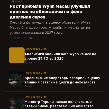
ФИНАНСЫ
Рост прибыли Wynn Macau улучшил
прогноз по облигациям на фоне
давления capex
CreditSights улучшила оценку облигаций Wynn
Macau благодаря росту прибыли, несмотря на
увеличение capex в 2027 году.
06 авг · 1 мин
РЕГУЛИРОВАНИЕ
Аналитики оценили hold Wynn Palace на
уровне 29,7% во 2Q26
06 авг
РЕГУЛИРОВАНИЕ
Бразильские операторы оспорили оценку
влияния ставок на долги домохозяйств
06 авг
РЕГУЛИРОВАНИЕ
Министр Турции назвал нелегальные
ставки бичом, разлагающим общество