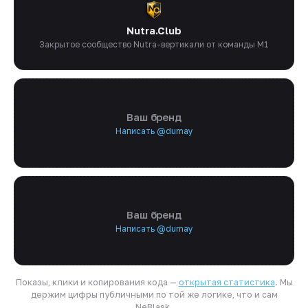
Nutra.Club
Закрытое сообщество Nutra-вертикали от команды M1
Ваш бренд
Написать @dumay
Ваш бренд
Написать @dumay
Показы, клики и копирования кода —
открытая статистика
. Мы
держим цифры публичными по той же логике, что и сам
NeBlask.