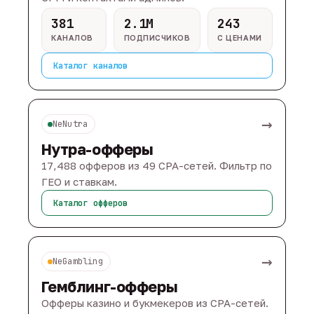
381
2.1M
243
КАНАЛОВ
ПОДПИСЧИКОВ
С ЦЕНАМИ
Каталог каналов
→
NeNutra
Нутра-офферы
17,488 офферов из 49 CPA-сетей. Фильтр по
ГЕО и ставкам.
Каталог офферов
→
NeGambling
Гемблинг-офферы
Офферы казино и букмекеров из CPA-сетей.