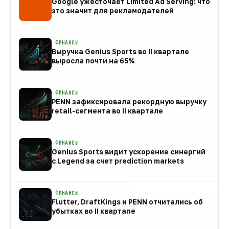
Google ужесточает Limited Ad Serving: что
это значит для рекламодателей
08 авг
ФИНАНСЫ
Выручка Genius Sports во II квартале
выросла почти на 65%
08 авг
ФИНАНСЫ
PENN зафиксировала рекордную выручку
retail-сегмента во II квартале
08 авг
ФИНАНСЫ
Genius Sports видит ускорение синергий
с Legend за счет prediction markets
08 авг
ФИНАНСЫ
Flutter, DraftKings и PENN отчитались об
убытках во II квартале
08 авг