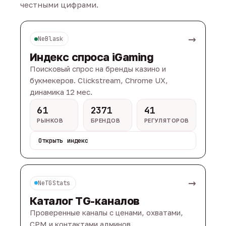
честными цифрами.
→
NeBlask
Индекс спроса iGaming
Поисковый спрос на бренды казино и
букмекеров. Clickstream, Chrome UX,
динамика 12 мес.
61
2371
41
РЫНКОВ
БРЕНДОВ
РЕГУЛЯТОРОВ
Открыть индекс
→
NeTGStats
Каталог TG-каналов
Проверенные каналы с ценами, охватами,
CPM и контактами админов.