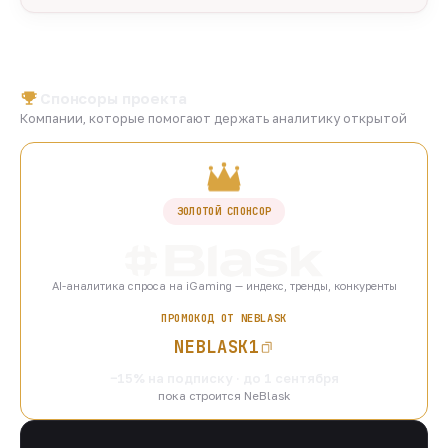
Спонсоры проекта
Компании, которые помогают держать аналитику открытой
ЗОЛОТОЙ СПОНСОР
AI-аналитика спроса на iGaming — индекс, тренды, конкуренты
ПРОМОКОД ОТ NEBLASK
NEBLASK1
−15% на подписку · до 1 сентября
пока строится NeBlask