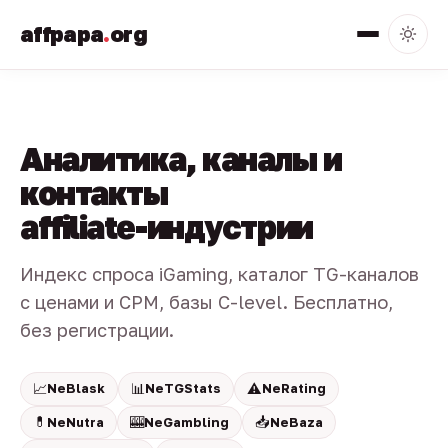
affpapa
.
org
Аналитика, каналы и
контакты
affiliate-индустрии
Индекс спроса iGaming, каталог TG-каналов
с ценами и CPM, базы C-level. Бесплатно,
без регистрации.
📈
📊
⚠️
NeBlask
NeTGStats
NeRating
💊
🎰
📥
NeNutra
NeGambling
NeBaza