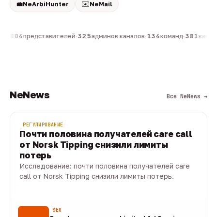
💼
✉️
NeArbiHunter
NeMail
он
·
804
представителей
·
325
админов каналов
·
134
команд
·
381
канало
NeNews
Все NeNews →
РЕГУЛИРОВАНИЕ
Почти половина получателей care call
от Norsk Tipping снизили лимиты
потерь
Исследование: почти половина получателей care
call от Norsk Tipping снизили лимиты потерь.
08 авг · 1 мин
SEO