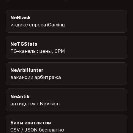
NeBlask
индекс спроса iGaming
NeTGStats
TG-каналы: цены, CPM
NeArbiHunter
вакансии арбитража
NeAntik
антидетект NeVision
Базы контактов
CSV / JSON бесплатно