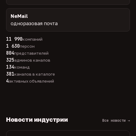
NeMail
одноразовая почта
11 990
компаний
1 630
персон
804
представителей
325
админов каналов
134
команд
381
каналов в каталоге
4
активных объявлений
Новости индустрии
Все новости →