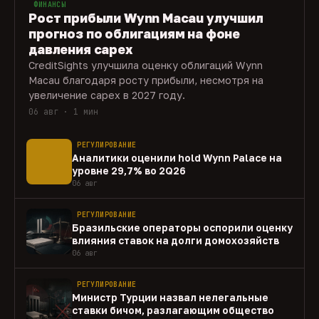
ФИНАНСЫ
Рост прибыли Wynn Macau улучшил
прогноз по облигациям на фоне
давления capex
CreditSights улучшила оценку облигаций Wynn
Macau благодаря росту прибыли, несмотря на
увеличение capex в 2027 году.
06 авг · 1 мин
РЕГУЛИРОВАНИЕ
Аналитики оценили hold Wynn Palace на
уровне 29,7% во 2Q26
06 авг
РЕГУЛИРОВАНИЕ
Бразильские операторы оспорили оценку
влияния ставок на долги домохозяйств
06 авг
РЕГУЛИРОВАНИЕ
Министр Турции назвал нелегальные
ставки бичом, разлагающим общество