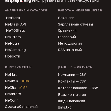
affpapa
.
org
Инструменты affiliate-индустрии
АНАЛИТИКА И КАТАЛОГИ
РАБОТА — NEARBIHUNTER
NeBlask
Вакансии
NeBlask API
Зарплатные отчёты
NeTGStats
Сравнения
NeOffers
Глоссарий
NeNutra
Методология
NeGambling
RSS вакансий
Новости
ИНСТРУМЕНТЫ
ДАННЫЕ — СКАЧАТЬ
NeMail
Компании —
CSV
NeAntik
Контакты —
CSV
АЛЬФА
NeClip
Каталог каналов —
CSV
АЛЬФА
NeAhrefs
Базы контактов
NeConf
Фиды вакансий
Доска объявлений
llms.txt