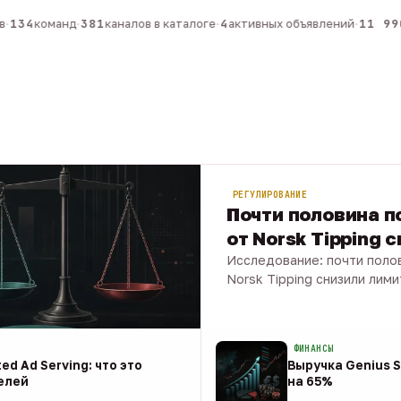
134
команд
·
381
каналов в каталоге
·
4
активных объявлений
·
11 990
РЕГУЛИРОВАНИЕ
Почти половина по
от Norsk Tipping 
Исследование: почти полов
Norsk Tipping снизили лими
08 авг · 1 мин
ФИНАНСЫ
ed Ad Serving: что это
Выручка Genius S
елей
на 65%