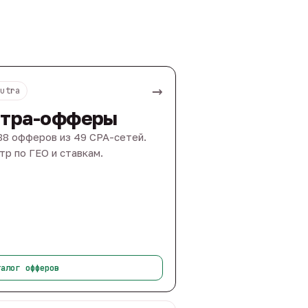
→
Nutra
тра-офферы
88 офферов из 49 CPA-сетей.
тр по ГЕО и ставкам.
талог офферов