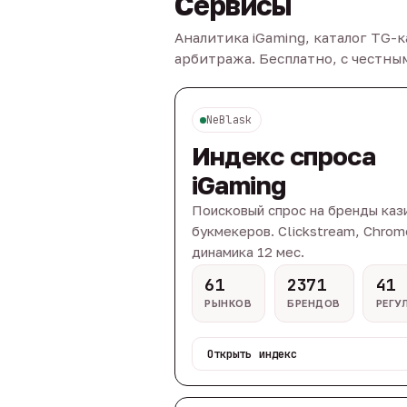
Сервисы
Аналитика iGaming, каталог TG-
арбитража. Бесплатно, с честн
NeBlask
Индекс спроса
iGaming
Поисковый спрос на бренды каз
букмекеров. Clickstream, Chrom
динамика 12 мес.
61
2371
41
РЫНКОВ
БРЕНДОВ
РЕГУ
Открыть индекс