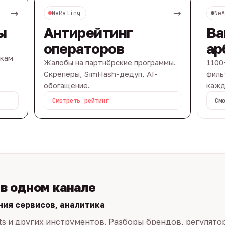
→
→
NeRating
Ne
ы
Антирейтинг
Ва
операторов
ар
вкам
Жалобы на партнёрские программы.
1100
Скреперы, SimHash-дедуп, AI-
филь
обогащение.
кажд
Смотреть рейтинг
См
 в одном канале
ния сервисов, аналитика
ts и других инструментов. Разборы брендов, регулято