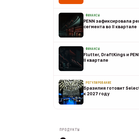
08 авг
ФИНАНСЫ
PENN зафиксировала рек
сегмента во II квартале
08 авг
ФИНАНСЫ
Flutter, DraftKings и PE
II квартале
08 авг
РЕГУЛИРОВАНИЕ
Бразилия готовит Selec
к 2027 году
08 авг
ПРОДУКТЫ