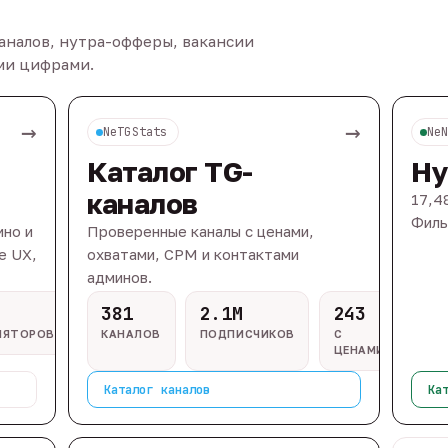
каналов, нутра-офферы, вакансии
ыми цифрами.
→
→
NeTGStats
Ne
Каталог TG-
Ну
каналов
17,4
Филь
ино и
Проверенные каналы с ценами,
e UX,
охватами, CPM и контактами
админов.
381
2.1M
243
ЛЯТОРОВ
КАНАЛОВ
ПОДПИСЧИКОВ
С
ЦЕНАМИ
Каталог каналов
Ка