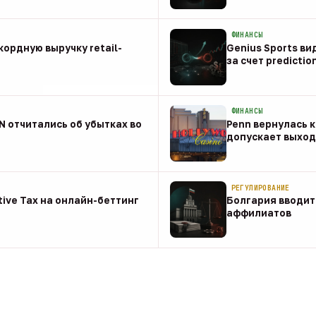
08 авг
ФИНАНСЫ
ордную выручку retail-
Genius Sports ви
за счет predictio
08 авг
ФИНАНСЫ
NN отчитались об убытках во
Penn вернулась к
допускает выход 
08 авг
РЕГУЛИРОВАНИЕ
tive Tax на онлайн-беттинг
Болгария вводит
аффилиатов
08 авг