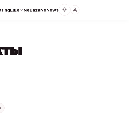
ting
Ещё
NeBaza
NeNews
кты
ы