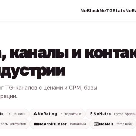
NeBlask
NeTGStats
NeRa
, каналы и конта
индустрии
ог TG-каналов с ценами и CPM, базы
трации.
⚠️
💊
ts
NeRating
NeNutra
— TG-каналы
— антирейтинг
— нутра-оффер
💼
✉️
NeArbiHunter
NeMail
 базы контактов
— вакансии
— temp mail