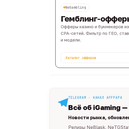
NeGambling
Гемблинг-оффер
Офферы казино и букмекеров из
CPA-сетей. Фильтр по ГЕО, ста
и модели.
Каталог офферов
TELEGRAM · КАНАЛ AFFPAPA
Всё об iGaming —
Новости рынка, обновле
Релизы NeBlask, NeTGSta