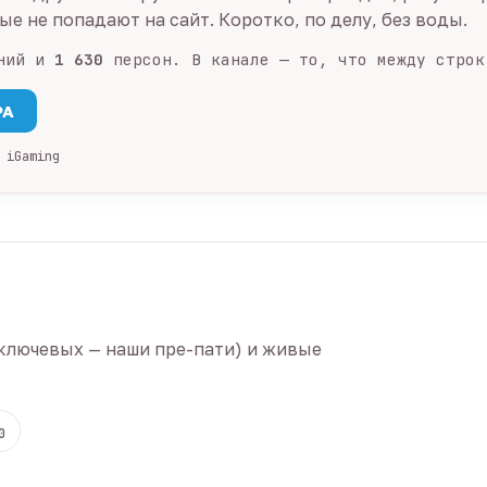
е не попадают на сайт. Коротко, по делу, без воды.
ний и
1 630
персон. В канале — то, что между строк
PA
 iGaming
ключевых — наши пре-пати) и живые
0