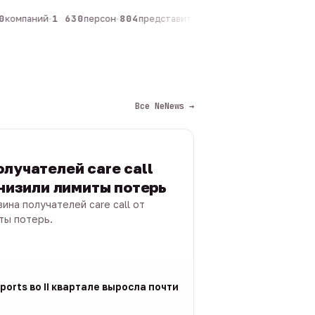
компаний
·
1 630
персон
·
804
представителей
·
325
админов каналов
·
Все NeNews →
лучателей care call
снизили лимиты потерь
ина получателей care call от
ты потерь.
ports во II квартале выросла почти