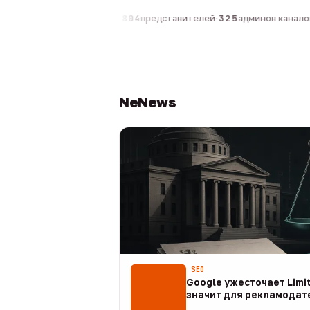
компаний
·
1 630
персон
·
804
представителей
·
325
админов каналов
·
NeNews
SEO
Google ужесточает Limit
значит для рекламодат