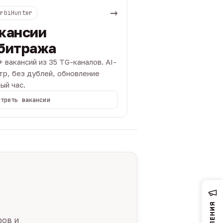
→
ArbiHunter
кансии
битража
+ вакансий из 35 TG-каналов. AI-
тр, без дублей, обновление
ый час.
отреть вакансии
ров и