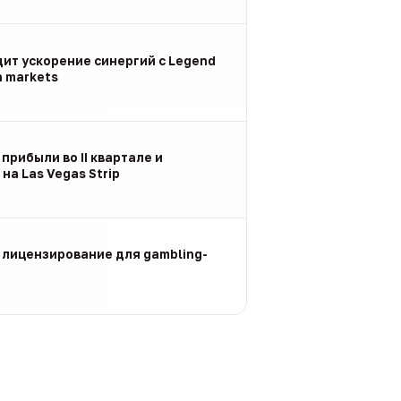
дит ускорение синергий с Legend
n markets
 прибыли во II квартале и
на Las Vegas Strip
 лицензирование для gambling-