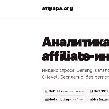
affpapa
.
org
Аналитика
affiliate-
Индекс спроса iGaming, катал
C-level. Бесплатно, без регис
📈
📊
NeBlask
NeTGSta
— индекс спроса
🎰
📥
NeGambling
NeBaza
— гемблинг
—