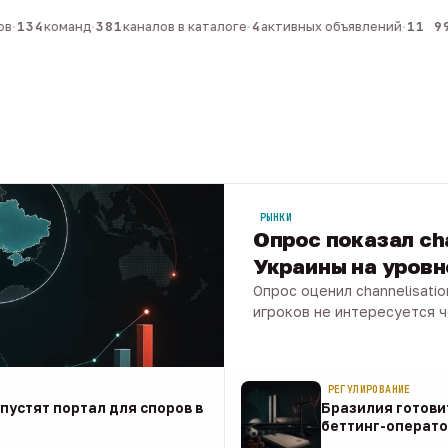
·
134
команд
·
381
каналов в каталоге
·
4
активных объявлений
·
11 990
РЫНКИ
Опрос показал ch
Украины на уров
Опрос оценил channelisati
игроков не интересуется 
07 авг · 1 мин
РЕГУЛИРОВАНИЕ
апустят портал для споров в
Бразилия готови
беттинг-операто