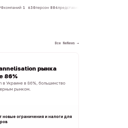
компаний
·
1 630
персон
·
804
представителей
·
325
админов каналов
·
Все NeNews →
annelisation рынка
не 86%
on в Украине в 86%, большинство
черным рынком.
т новые ограничения и налоги для
ров