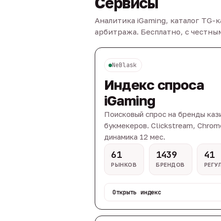
Сервисы
Аналитика iGaming, каталог TG-
арбитража. Бесплатно, с честн
NeBlask
Индекс спроса
iGaming
Поисковый спрос на бренды каз
букмекеров. Clickstream, Chrom
динамика 12 мес.
61
1439
41
РЫНКОВ
БРЕНДОВ
РЕГУ
Открыть индекс