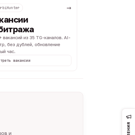
→
ArbiHunter
кансии
битража
+ вакансий из 35 TG-каналов. AI-
тр, без дублей, обновление
ый час.
отреть вакансии
ров и