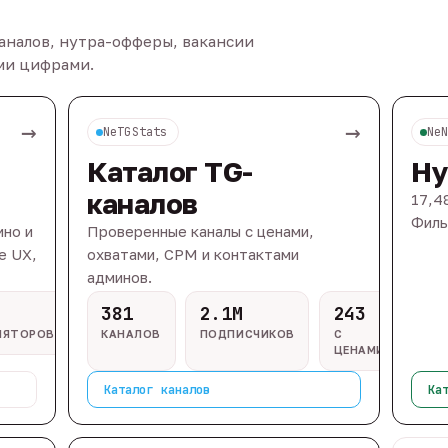
каналов, нутра-офферы, вакансии
ыми цифрами.
→
→
NeTGStats
Ne
Каталог TG-
Ну
каналов
17,4
Филь
ино и
Проверенные каналы с ценами,
e UX,
охватами, CPM и контактами
админов.
381
2.1M
243
ЛЯТОРОВ
КАНАЛОВ
ПОДПИСЧИКОВ
С
ЦЕНАМИ
Каталог каналов
Ка