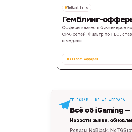
NeGambling
Гемблинг-оффер
Офферы казино и букмекеров из
CPA-сетей. Фильтр по ГЕО, ста
и модели.
Каталог офферов
TELEGRAM · КАНАЛ AFFPAPA
Всё об iGaming —
Новости рынка, обновле
Релизы NeBlask, NeTGSta