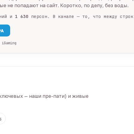
е не попадают на сайт. Коротко, по делу, без воды.
ний и
1 630
персон. В канале — то, что между строк
PA
 iGaming
ключевых — наши пре-пати) и живые
5