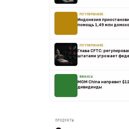
07 авг
РЕГУЛИРОВАНИЕ
Индонезия приостанов
помощь 1,49 млн домох
07 авг
РЕГУЛИРОВАНИЕ
Глава CFTC: регулирова
штатами угрожает фед
07 авг
ФИНАНСЫ
MGM China направит $1
дивиденды
07 авг
ПРОДУКТЫ