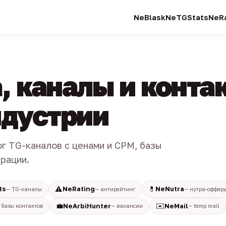
NeBlask
NeTGStats
NeRa
, каналы и конта
индустрии
ог TG-каналов с ценами и CPM, базы
трации.
⚠️
💊
ts
NeRating
NeNutra
— TG-каналы
— антирейтинг
— нутра-оффер
💼
✉️
NeArbiHunter
NeMail
 базы контактов
— вакансии
— temp mail