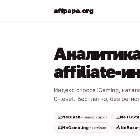
affpapa
.
org
Аналитика
affiliate-
Индекс спроса iGaming, катал
C-level. Бесплатно, без регис
📈
📊
NeBlask
NeTGSta
— индекс спроса
🎰
📥
NeGambling
NeBaza
— гемблинг
—