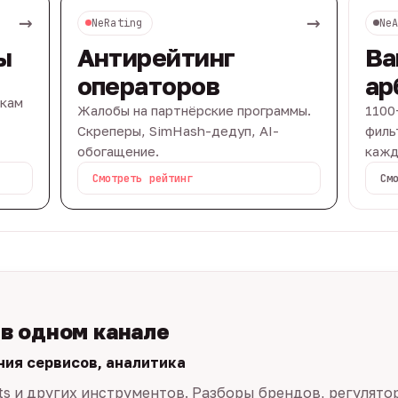
→
→
NeRating
Ne
ы
Антирейтинг
Ва
операторов
ар
вкам
Жалобы на партнёрские программы.
1100
Скреперы, SimHash-дедуп, AI-
филь
обогащение.
кажд
Смотреть рейтинг
См
 в одном канале
ния сервисов, аналитика
ts и других инструментов. Разборы брендов, регулято