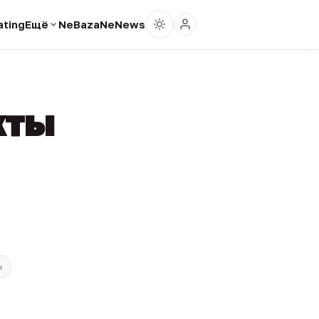
ting
Ещё
NeBaza
NeNews
кты
ы