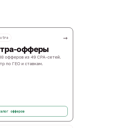
→
Nutra
тра-офферы
88 офферов из 49 CPA-сетей.
тр по ГЕО и ставкам.
талог офферов