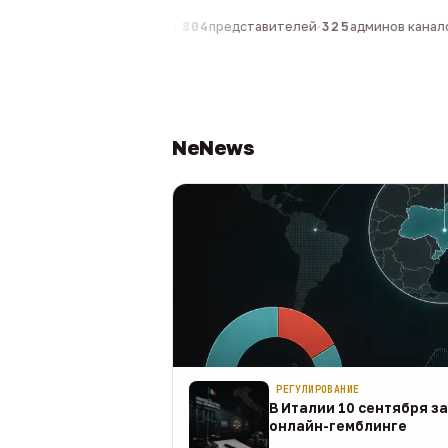
0
компаний
·
1 630
персон
·
804
представителей
·
325
админов каналов
NeNews
РЕГУЛИРОВАНИЕ
В Италии 10 сентября з
онлайн-гемблинге