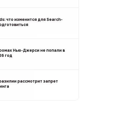
Ads: что изменится для Search-
подготовиться
ромах Нью-Джерси не попали в
26 год
разилии рассмотрит запрет
инга