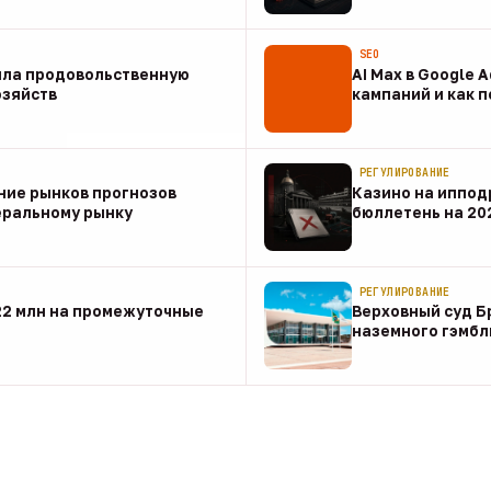
07 авг
SEO
ила продовольственную
AI Max в Google 
озяйств
кампаний и как 
07 авг
РЕГУЛИРОВАНИЕ
ние рынков прогнозов
Казино на иппод
еральному рынку
бюллетень на 20
07 авг
РЕГУЛИРОВАНИЕ
22 млн на промежуточные
Верховный суд Б
наземного гэмбл
07 авг