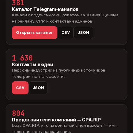
381
Каталог Telegram-каналов
Каналы с подписчиками, охватом за 30 дней, ценами
на рекламу, CPM и контактами админов.
Открыть каталог
CSV
JSON
1 630
Контакты людей
Персоны индустрии из публичных источников:
телеграм, почта, соцсети.
CSV
JSON
804
Представители компаний — CPA.RIP
База CPA.RIP: кто из компаний с чем выходит — имя,
телеграм, роль, направление.