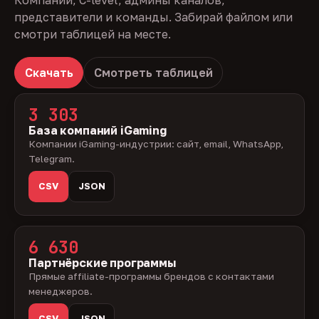
Компании, C-level, админы каналов,
представители и команды. Забирай файлом или
смотри таблицей на месте.
Скачать
Смотреть таблицей
3 303
База компаний iGaming
Компании iGaming-индустрии: сайт, email, WhatsApp,
Telegram.
CSV
JSON
6 630
Партнёрские программы
Прямые affiliate-программы брендов с контактами
менеджеров.
CSV
JSON