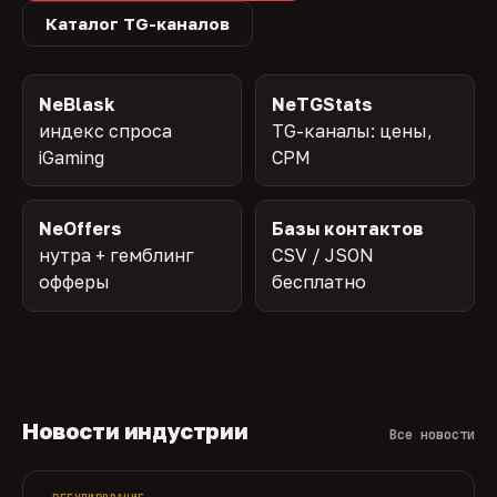
Каталог TG-каналов
NeBlask
NeTGStats
индекс спроса
TG-каналы: цены,
iGaming
CPM
NeOffers
Базы контактов
нутра + гемблинг
CSV / JSON
офферы
бесплатно
Новости индустрии
Все новости