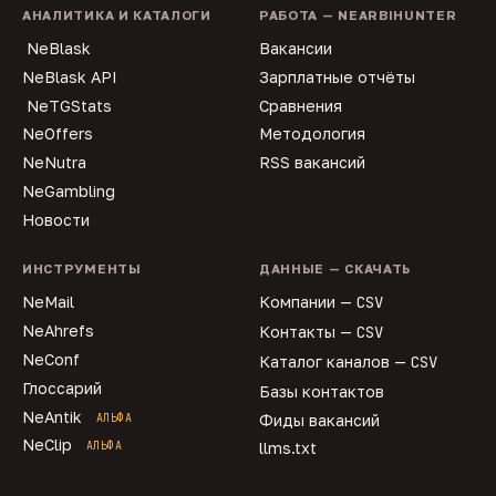
АНАЛИТИКА И КАТАЛОГИ
РАБОТА — NEARBIHUNTER
NeBlask
Вакансии
NeBlask API
Зарплатные отчёты
NeTGStats
Сравнения
NeOffers
Методология
NeNutra
RSS вакансий
NeGambling
Новости
ИНСТРУМЕНТЫ
ДАННЫЕ — СКАЧАТЬ
NeMail
Компании —
CSV
NeAhrefs
Контакты —
CSV
NeConf
Каталог каналов —
CSV
Глоссарий
Базы контактов
NeAntik
АЛЬФА
Фиды вакансий
NeClip
АЛЬФА
llms.txt