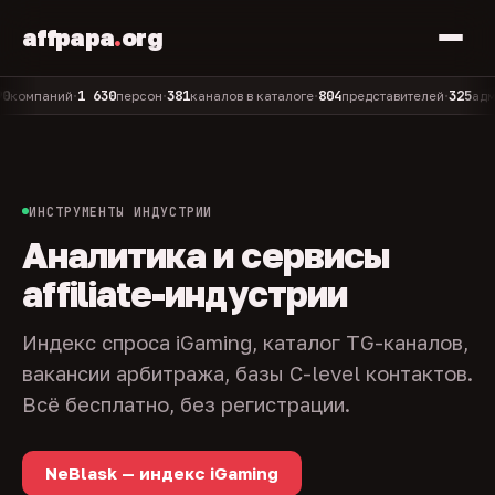
affpapa
.
org
1 630
381
804
325
паний
персон
каналов в каталоге
представителей
админов 
•
•
•
•
ИНСТРУМЕНТЫ ИНДУСТРИИ
Аналитика и сервисы
affiliate-индустрии
Индекс спроса iGaming, каталог TG-каналов,
вакансии арбитража, базы C-level контактов.
Всё бесплатно, без регистрации.
NeBlask — индекс iGaming