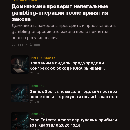
РЕГУЛИРОВАНИЕ
Доминикана проверит нелегальные
gambling-операции после принятия
закона
Доминикана намерена проверить и приостановить
gambling-операции вне закона после принятия
нового регулирования.
07 авг · 1 мин
РЕГУЛИРОВАНИЕ
Племенные лидеры предупредили
Конгресс об обходе IGRA рынками
прогнозов
07 авг
ФИНАНСЫ
Genius Sports повысила годовой прогноз
после сильных результатов во II квартале
07 авг
ФИНАНСЫ
Penn Entertainment вернулась к прибыли
во II квартале 2026 года
07 авг