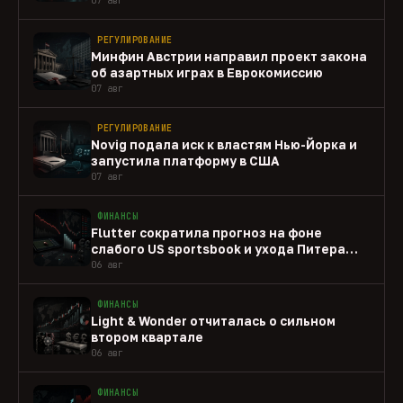
РЕГУЛИРОВАНИЕ
Минфин Австрии направил проект закона
об азартных играх в Еврокомиссию
07 авг
РЕГУЛИРОВАНИЕ
Novig подала иск к властям Нью-Йорка и
запустила платформу в США
07 авг
ФИНАНСЫ
Flutter сократила прогноз на фоне
слабого US sportsbook и ухода Питера
Джексона
06 авг
ФИНАНСЫ
Light & Wonder отчиталась о сильном
втором квартале
06 авг
ФИНАНСЫ