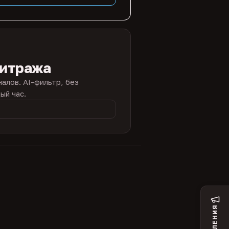
битража
налов. AI-фильтр, без
ый час.