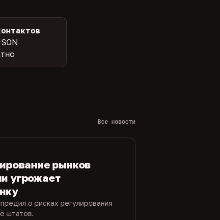
контактов
JSON
атно
Все новости
лирование рынков
ми угрожает
нку
упредил о рисках регулирования
е штатов.