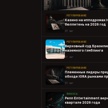
РЕГУЛИРОВАНИЕ
Казино на ипподромах 
бюллетень на 2026 год
07 авг
РЕГУЛИРОВАНИЕ
Верховный суд Бразили
наземного гэмблинга
07 авг
РЕГУЛИРОВАНИЕ
Племенные лидеры пре
обходе IGRA рынками п
07 авг
ФИНАНСЫ
Penn Entertainment верн
квартале 2026 года