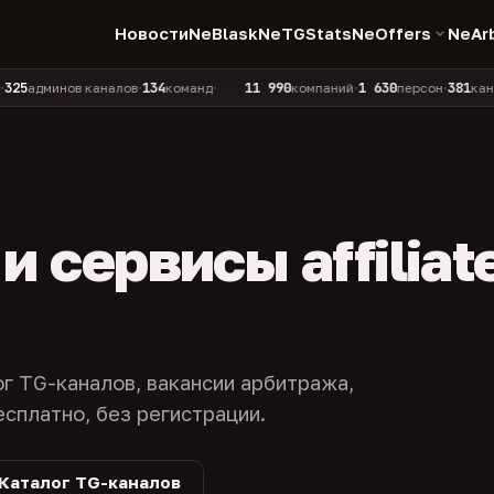
Новости
NeBlask
NeTGStats
NeOffers
NeAr
134
11 990
1 630
381
инов каналов
команд
компаний
персон
каналов в 
•
•
•
•
 сервисы affiliat
ог TG-каналов, вакансии арбитража,
есплатно, без регистрации.
Каталог TG-каналов