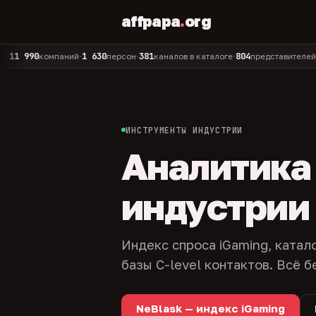
affpapa
.
org
90
1 630
381
804
325
компаний
персон
каналов в каталоге
представителей
адм
•
•
•
•
ИНСТРУМЕНТЫ ИНДУСТРИИ
Аналитика и
индустрии
Индекс спроса iGaming, катал
базы C-level контактов. Всё б
NeBlask — индекс iGaming