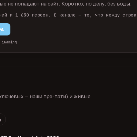
е не попадают на сайт. Коротко, по делу, без воды.
ний и
1 630
персон. В канале — то, что между строк
PA
 iGaming
ключевых — наши пре-пати) и живые
1