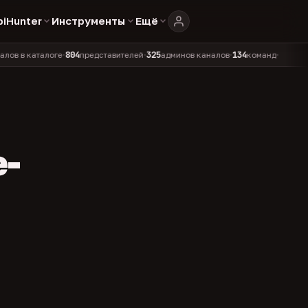
biHunter
Инструменты
Ещё
804
325
134
каталоге
представителей
админов каналов
команд
•
•
•
•
e-