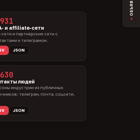
ОБЪЯВЛЕНИЯ
4
931
- и affiliate-сети
-сети и партнёрские сети с
тактами и телеграмом.
SV
JSON
630
нтакты людей
соны индустрии из публичных
очников: телеграм, почта, соцсети.
SV
JSON