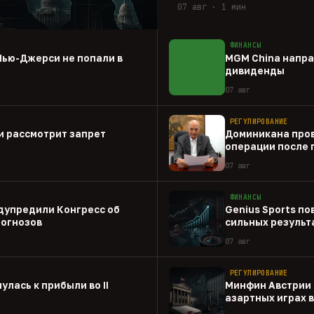
07 авг · 1 мин
ФИНАНСЫ
Нью-Джерси не попали в
MGM China напра
дивиденды
07 авг
РЕГУЛИРОВАНИЕ
и рассмотрит запрет
Доминикана пров
операции после 
07 авг
ФИНАНСЫ
дупредили Конгресс об
Genius Sports по
рогнозов
сильных результа
07 авг
РЕГУЛИРОВАНИЕ
улась к прибыли во II
Минфин Австрии 
азартных играх 