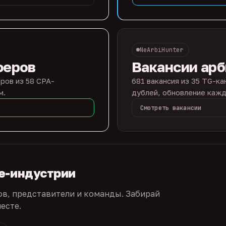
NeArbiHunter
феров
Вакансии ар
ров из 58 CPA-
681 вакансия из 35 TG-ка
м.
дублей, обновление кажд
Смотреть вакансии
te-индустрии
ов, представители и команды. Забирай
есте.