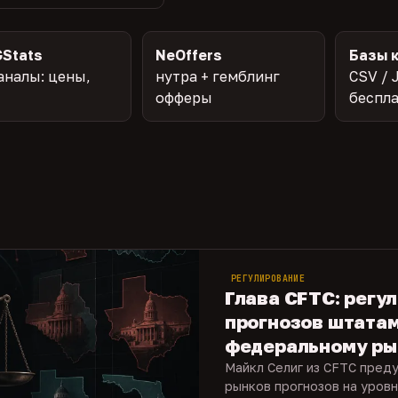
Stats
NeOffers
Базы 
аналы: цены,
нутра + гемблинг
CSV / 
офферы
беспл
РЕГУЛИРОВАНИЕ
Глава CFTC: регу
прогнозов штата
федеральному ры
Майкл Селиг из CFTC пред
рынков прогнозов на уровн