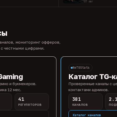
07 авг
сы
каналов, мониторинг офферов,
 с честными цифрами.
NeTGStats
Gaming
Каталог TG-к
зино и букмекеров.
Проверенные каналы с це
ика 12 мес.
контактами админов.
41
381
2.
РЕГУЛЯТОРОВ
КАНАЛОВ
ПОД
Каталог каналов