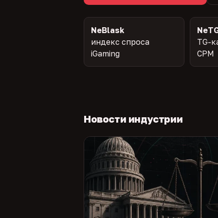
NeBlask
NeTG
индекс спроса
TG-к
iGaming
CPM
Новости индустрии