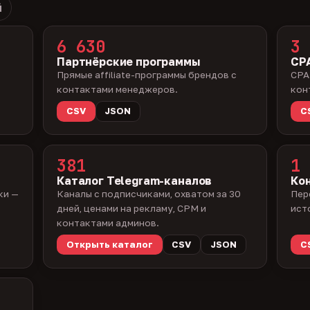
й
6 630
3 
Партнёрские программы
CPA
Прямые affiliate-программы брендов с
CPA
контактами менеджеров.
кон
CSV
JSON
C
381
1 
Каталог Telegram-каналов
Ко
ки —
Каналы с подписчиками, охватом за 30
Пер
дней, ценами на рекламу, CPM и
ист
контактами админов.
Открыть каталог
CSV
JSON
C