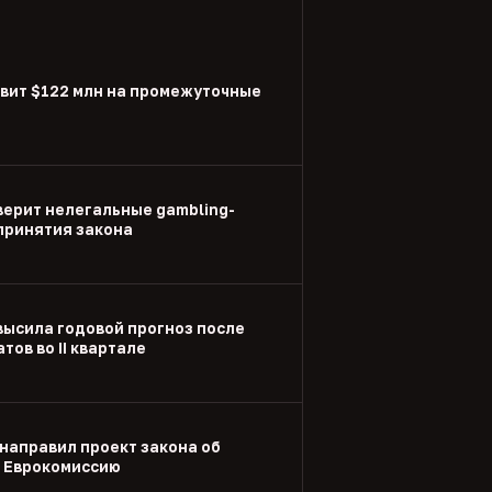
вит $122 млн на промежуточные
ерит нелегальные gambling-
принятия закона
высила годовой прогноз после
тов во II квартале
направил проект закона об
в Еврокомиссию