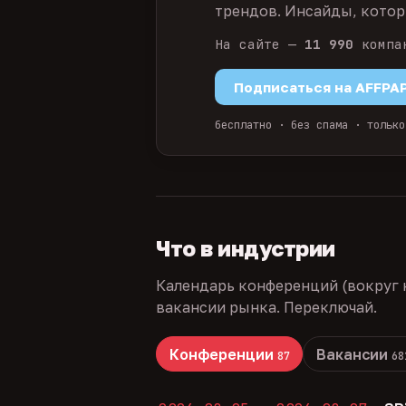
трендов. Инсайды, которы
На сайте —
11 990
компа
Подписаться на AFFPA
бесплатно · без спама · только
Что в индустрии
Календарь конференций (вокруг 
вакансии рынка. Переключай.
Конференции
Вакансии
87
68