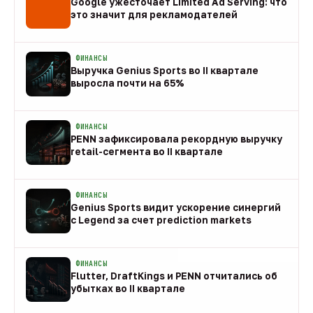
Google ужесточает Limited Ad Serving: что
это значит для рекламодателей
08 авг
ФИНАНСЫ
Выручка Genius Sports во II квартале
выросла почти на 65%
08 авг
ФИНАНСЫ
PENN зафиксировала рекордную выручку
retail-сегмента во II квартале
08 авг
ФИНАНСЫ
Genius Sports видит ускорение синергий
с Legend за счет prediction markets
08 авг
ФИНАНСЫ
Flutter, DraftKings и PENN отчитались об
убытках во II квартале
08 авг