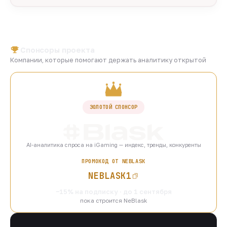
Спонсоры проекта
Компании, которые помогают держать аналитику открытой
ЗОЛОТОЙ СПОНСОР
AI-аналитика спроса на iGaming — индекс, тренды, конкуренты
ПРОМОКОД ОТ NEBLASK
NEBLASK1
−15% на подписку · до 1 сентября
пока строится NeBlask