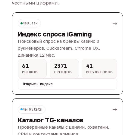
честными цифрами.
→
NeBlask
Индекс спроса iGaming
Поисковый спрос на бренды казино и
букмекеров. Clickstream, Chrome UX,
динамика 12 мес.
61
2371
41
РЫНКОВ
БРЕНДОВ
РЕГУЛЯТОРОВ
Открыть индекс
→
NeTGStats
Каталог TG-каналов
Проверенные каналы с ценами, охватами,
CPM и контактами админов.