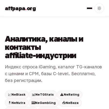
affpapa
.
org
Аналитика, каналы и
контакты
affiliate-индустрии
Индекс спроса iGaming, каталог TG-каналов
с ценами и CPM, базы C-level. Бесплатно,
без регистрации.
📈
📊
⚠️
NeBlask
NeTGStats
NeRating
💊
🎰
📥
NeNutra
NeGambling
NeBaza