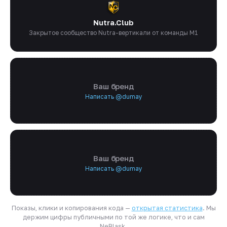
Nutra.Club
Закрытое сообщество Nutra-вертикали от команды M1
Ваш бренд
Написать @dumay
Ваш бренд
Написать @dumay
Показы, клики и копирования кода —
открытая статистика
. Мы
держим цифры публичными по той же логике, что и сам
NeBlask.