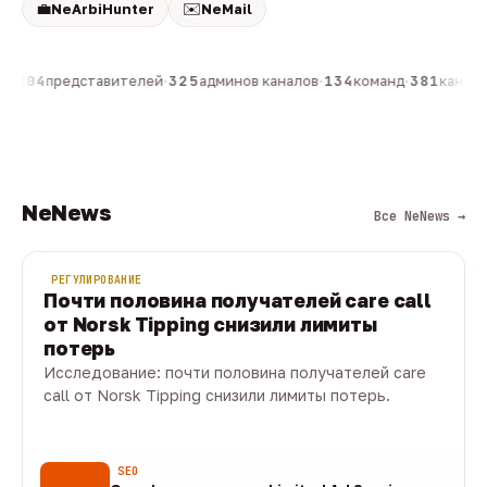
💼
✉️
NeArbiHunter
NeMail
н
·
804
представителей
·
325
админов каналов
·
134
команд
·
381
каналов
NeNews
Все NeNews →
РЕГУЛИРОВАНИЕ
Почти половина получателей care call
от Norsk Tipping снизили лимиты
потерь
Исследование: почти половина получателей care
call от Norsk Tipping снизили лимиты потерь.
08 авг · 1 мин
SEO