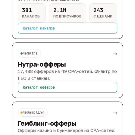
381
2.1M
243
КАНАЛОВ
ПОДПИСЧИКОВ
С ЦЕНАМИ
Каталог каналов
→
NeNutra
Нутра-офферы
17,488 офферов из 49 CPA-сетей. Фильтр по
ГЕО и ставкам.
Каталог офферов
→
NeGambling
Гемблинг-офферы
Офферы казино и букмекеров из CPA-сетей.