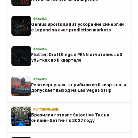
08 авг
ФИНАНСЫ
Genius Sports видит ускорение синергий
с Legend за счет prediction markets
08 авг
ФИНАНСЫ
Flutter, DraftKings и PENN отчитались об
убытках во II квартале
08 авг
ФИНАНСЫ
Penn вернулась к прибыли во II квартале и
допускает выход на Las Vegas Strip
08 авг
РЕГУЛИРОВАНИЕ
Бразилия готовит Selective Tax на
онлайн-беттинг к 2027 году
08 авг