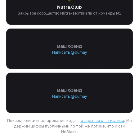
Nutra.Club
Закрытое сообщество Nutra-вертикали от команды M1
Ваш бренд
Написать @dumay
Ваш бренд
Написать @dumay
Показы, клики и копирования кода —
открытая статистика
. Мы
держим цифры публичными по той же логике, что и сам
NeBlask.