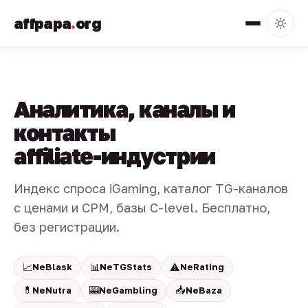
affpapa
.
org
Аналитика, каналы и
контакты
affiliate-индустрии
Индекс спроса iGaming, каталог TG-каналов
с ценами и CPM, базы C-level. Бесплатно,
без регистрации.
📈
📊
⚠️
NeBlask
NeTGStats
NeRating
💊
🎰
📥
NeNutra
NeGambling
NeBaza