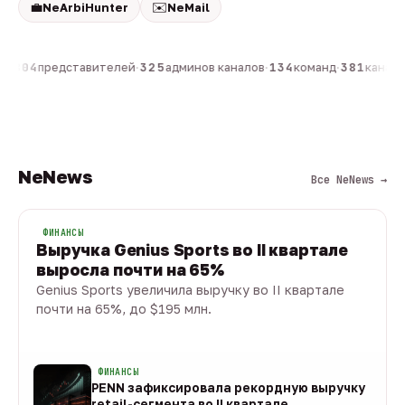
💼
✉️
NeArbiHunter
NeMail
н
·
804
представителей
·
325
админов каналов
·
134
команд
·
381
каналов
NeNews
Все NeNews →
ФИНАНСЫ
Выручка Genius Sports во II квартале
выросла почти на 65%
Genius Sports увеличила выручку во II квартале
почти на 65%, до $195 млн.
08 авг · 1 мин
ФИНАНСЫ
PENN зафиксировала рекордную выручку
retail-сегмента во II квартале