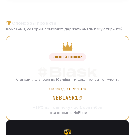
Спонсоры проекта
Компании, которые помогают держать аналитику открытой
ЗОЛОТОЙ СПОНСОР
AI-аналитика спроса на iGaming — индекс, тренды, конкуренты
ПРОМОКОД ОТ NEBLASK
NEBLASK1
−15% на подписку · до 1 сентября
пока строится NeBlask