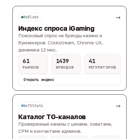
→
NeBlask
Индекс спроса iGaming
Поисковый спрос на бренды казино и
букмекеров. Clickstream, Chrome UX,
динамика 12 мес.
61
1439
41
РЫНКОВ
БРЕНДОВ
РЕГУЛЯТОРОВ
Открыть индекс
→
NeTGStats
Каталог TG-каналов
Проверенные каналы с ценами, охватами,
CPM и контактами админов.