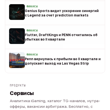
ФИНАНСЫ
Genius Sports видит ускорение синергий
с Legend за счет prediction markets
08 авг
ФИНАНСЫ
Flutter, DraftKings и PENN отчитались об
убытках во II квартале
08 авг
ФИНАНСЫ
Penn вернулась к прибыли во II квартале и
допускает выход на Las Vegas Strip
08 авг
ПРОДУКТЫ
Сервисы
Аналитика iGaming, каталог TG-каналов, нутра-
офферы, вакансии арбитража. Бесплатно, с