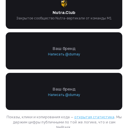
Nutra.Club
Закрытое сообщество Nutra-вертикали от команды M1
Ваш бренд
Написать @dumay
Ваш бренд
Написать @dumay
Показы, клики и копирования кода —
открытая статистика
. Мы
держим цифры публичными по той же логике, что и сам
NeBlask.