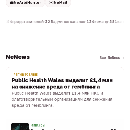
💼
✉️
NeArbiHunter
NeMail
н
·
804
представителей
·
325
админов каналов
·
134
команд
·
381
каналов
NeNews
Все NeNews →
РЕГУЛИРОВАНИЕ
Public Health Wales выделит £1,4 млн
на снижение вреда от гемблинга
Public Health Wales выделит £1,4 млн НКО и
благотворительным организациям для снижения
вреда от гемблинга.
09 авг · 1 мин
ФИНАНСЫ