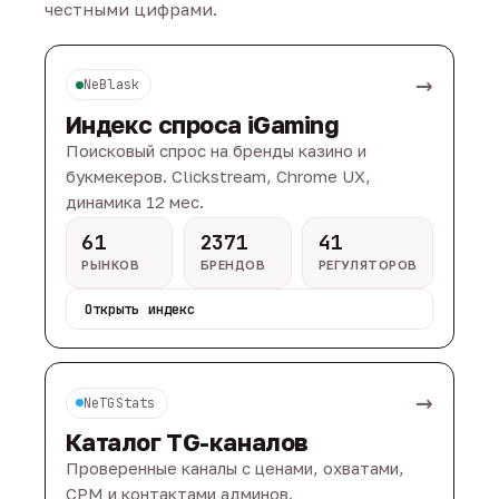
честными цифрами.
→
NeBlask
Индекс спроса iGaming
Поисковый спрос на бренды казино и
букмекеров. Clickstream, Chrome UX,
динамика 12 мес.
61
2371
41
РЫНКОВ
БРЕНДОВ
РЕГУЛЯТОРОВ
Открыть индекс
→
NeTGStats
Каталог TG-каналов
Проверенные каналы с ценами, охватами,
CPM и контактами админов.