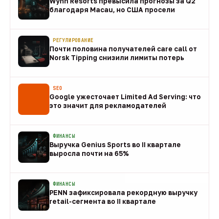
Wynn Resorts превысила прогнозы за Q2
благодаря Macau, но США просели
09 авг
РЕГУЛИРОВАНИЕ
Почти половина получателей care call от
Norsk Tipping снизили лимиты потерь
08 авг
SEO
Google ужесточает Limited Ad Serving: что
это значит для рекламодателей
08 авг
ФИНАНСЫ
Выручка Genius Sports во II квартале
выросла почти на 65%
08 авг
ФИНАНСЫ
PENN зафиксировала рекордную выручку
retail-сегмента во II квартале
08 авг