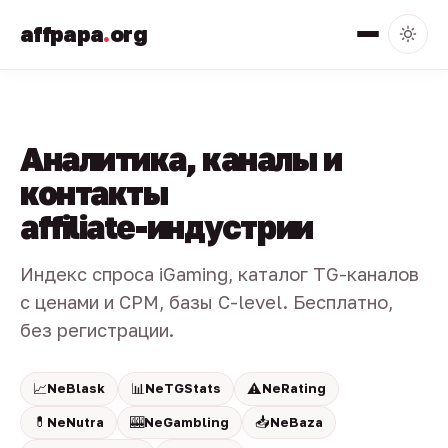
affpapa
.
org
Аналитика, каналы и
контакты
affiliate-индустрии
Индекс спроса iGaming, каталог TG-каналов
с ценами и CPM, базы C-level. Бесплатно,
без регистрации.
📈
📊
⚠️
NeBlask
NeTGStats
NeRating
💊
🎰
📥
NeNutra
NeGambling
NeBaza