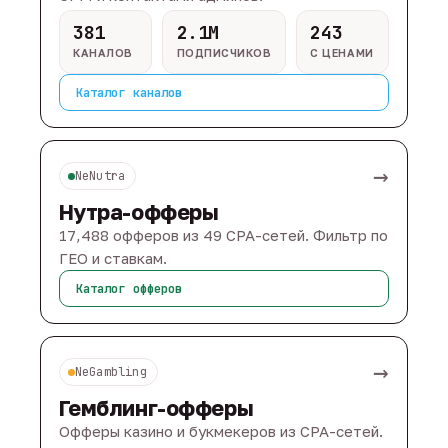
381
2.1M
243
КАНАЛОВ
ПОДПИСЧИКОВ
С ЦЕНАМИ
Каталог каналов
→
NeNutra
Нутра-офферы
17,488 офферов из 49 CPA-сетей. Фильтр по
ГЕО и ставкам.
Каталог офферов
→
NeGambling
Гемблинг-офферы
Офферы казино и букмекеров из CPA-сетей.