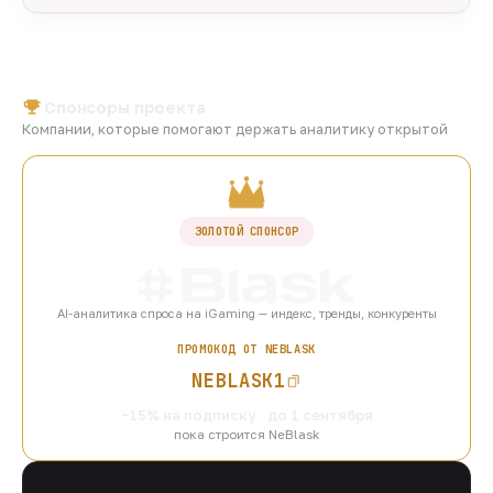
Спонсоры проекта
Компании, которые помогают держать аналитику открытой
ЗОЛОТОЙ СПОНСОР
AI-аналитика спроса на iGaming — индекс, тренды, конкуренты
ПРОМОКОД ОТ NEBLASK
NEBLASK1
−15% на подписку · до 1 сентября
пока строится NeBlask