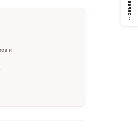
ОБЪЯВЛЕНИЯ
3
ров и
.