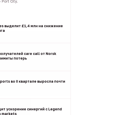
Port City.
les выделит £1,4 млн на снижение
нга
олучателей care call от Norsk
 лимиты потерь
ports во II квартале выросла почти
дит ускорение синергий с Legend
n markets