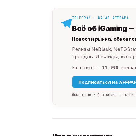
TELEGRAM · КАНАЛ AFFPAPA
Всё об iGaming —
Новости рынка, обновле
Релизы NeBlask, NeTGSta
трендов. Инсайды, которы
На сайте —
11 990
компа
Подписаться на AFFPA
бесплатно · без спама · только
Что в индустрии