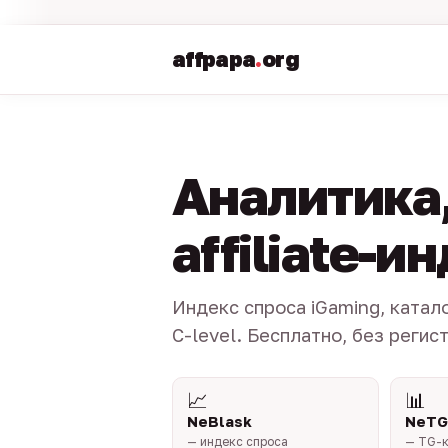
affpapa
.
org
Аналитика,
affiliate-и
Индекс спроса iGaming, катал
C-level. Бесплатно, без регис
📈
📊
NeBlask
NeTG
— индекс спроса
— TG-