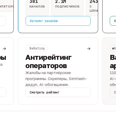
381
2.1M
243
ГУЛЯТОРОВ
КАНАЛОВ
ПОДПИСЧИКОВ
С
ЦЕНАМИ
Каталог каналов
К
→
→
NeRating
N
ры
Антирейтинг
В
операторов
а
из
Жалобы на партнёрские
110
программы. Скреперы, SimHash-
AI-
дедуп, AI-обогащение.
обн
Смотреть рейтинг
С