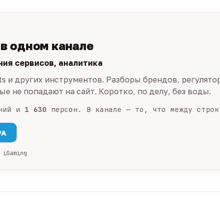
 в одном канале
ния сервисов, аналитика
ts и других инструментов. Разборы брендов, регулято
е не попадают на сайт. Коротко, по делу, без воды.
ний и
1 630
персон. В канале — то, что между строк
PA
 iGaming