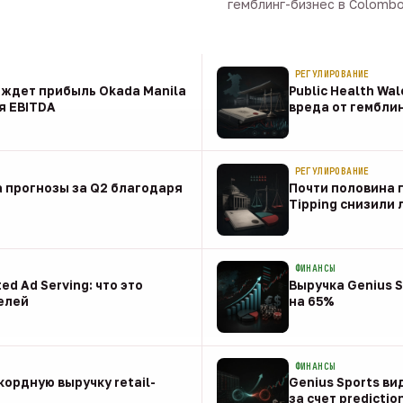
гемблинг-бизнес в Colombo 
09 авг · 1 мин
РЕГУЛИРОВАНИЕ
t ждет прибыль Okada Manila
Public Health Wa
я EBITDA
вреда от гембли
09 авг
РЕГУЛИРОВАНИЕ
 прогнозы за Q2 благодаря
Почти половина п
Tipping снизили
08 авг
ФИНАНСЫ
ed Ad Serving: что это
Выручка Genius S
елей
на 65%
08 авг
ФИНАНСЫ
ордную выручку retail-
Genius Sports ви
за счет predictio