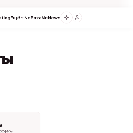
ting
Ещё
NeBaza
NeNews
ты
a
-офферы