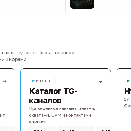
08 авг
каналов, нутра-офферы, вакансии
ыми цифрами.
→
→
NeTGStats
N
Каталог TG-
Н
каналов
17,
Фил
Проверенные каналы с ценами,
eam,
охватами, CPM и контактами
админов.