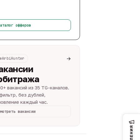
аталог офферов
→
eArbiHunter
акансии
рбитража
0+ вакансий из 35 TG-каналов.
фильтр, без дублей,
овление каждый час.
мотреть вакансии