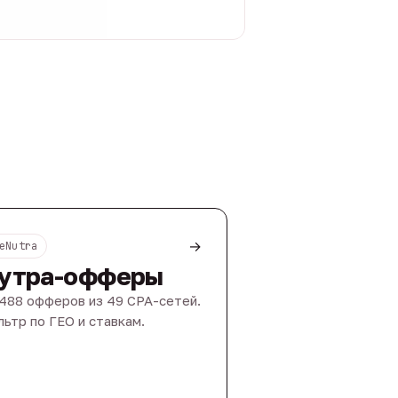
→
eNutra
утра-офферы
488 офферов из 49 CPA-сетей.
ьтр по ГЕО и ставкам.