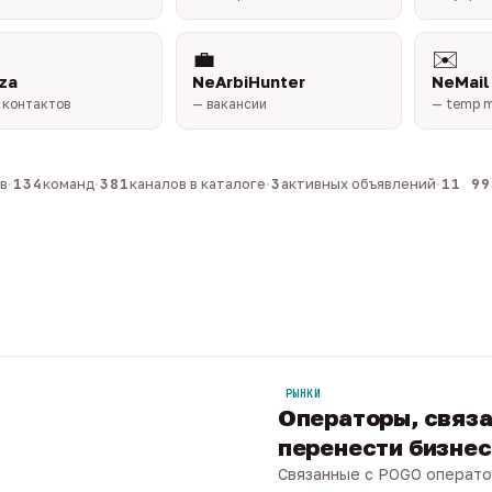
💼
✉️
za
NeArbiHunter
NeMail
 контактов
— вакансии
— temp m
134
команд
·
381
каналов в каталоге
·
3
активных объявлений
·
11 990
РЫНКИ
Операторы, связа
перенести бизнес 
Связанные с POGO операто