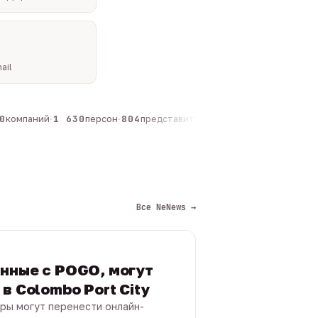
ail
компаний
·
1 630
персон
·
804
представителей
·
325
админов каналов
·
Все NeNews →
нные с POGO, могут
в Colombo Port City
ры могут перенести онлайн-