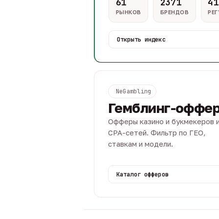
61
2371
41
РЫНКОВ
БРЕНДОВ
РЕ
Открыть индекс
NeGambling
Гемблинг-оффе
Офферы казино и букмекеров 
CPA-сетей. Фильтр по ГЕО,
ставкам и модели.
Каталог офферов