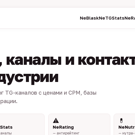
NeBlask
NeTGStats
NeRa
 каналы и контак
ндустрии
ог TG-каналов с ценами и CPM, базы
трации.
⚠️
💊
Stats
NeRating
NeNutr
каналы
— антирейтинг
— нутра