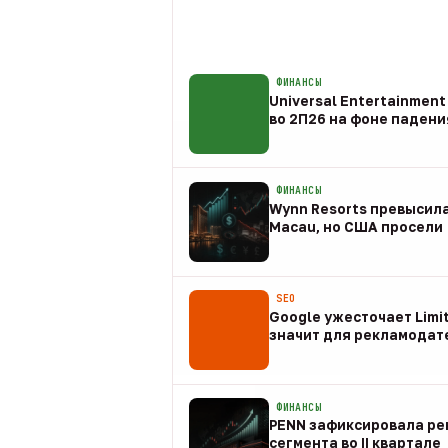
ФИНАНСЫ
Universal Entertainmen
во 2П26 на фоне падени
09 авг
ФИНАНСЫ
Wynn Resorts превысила
Macau, но США просели
09 авг
SEO
Google ужесточает Limit
значит для рекламодат
08 авг
ФИНАНСЫ
PENN зафиксировала рек
сегмента во II квартале