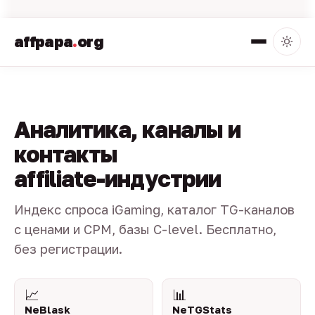
affpapa
.
org
Аналитика, каналы и
контакты
affiliate-индустрии
Индекс спроса iGaming, каталог TG-каналов
с ценами и CPM, базы C-level. Бесплатно,
без регистрации.
📈
📊
NeBlask
NeTGStats