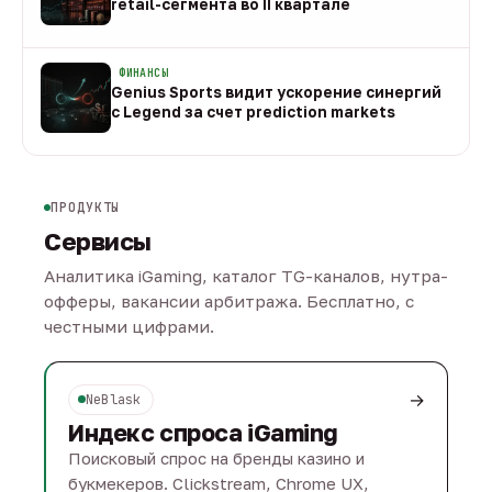
retail-сегмента во II квартале
08 авг
ФИНАНСЫ
Genius Sports видит ускорение синергий
с Legend за счет prediction markets
08 авг
ПРОДУКТЫ
Сервисы
Аналитика iGaming, каталог TG-каналов, нутра-
офферы, вакансии арбитража. Бесплатно, с
честными цифрами.
→
NeBlask
Индекс спроса iGaming
Поисковый спрос на бренды казино и
букмекеров. Clickstream, Chrome UX,