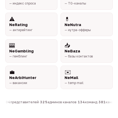
— индекс спроса
— TG-каналы
⚠️
💊
NeRating
NeNutra
— антирейтинг
— нутра-офферы
🎰
📥
NeGambling
NeBaza
— гемблинг
— базы контактов
💼
✉️
NeArbiHunter
NeMail
— вакансии
— temp mail
·
804
представителей
·
325
админов каналов
·
134
команд
·
381
каналов 