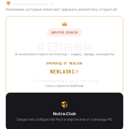
Спонсоры проекта
Компании, которые помогают держать аналитику открытой
ЗОЛОТОЙ СПОНСОР
AI-аналитика спроса на iGaming — индекс, тренды, конкуренты
ПРОМОКОД ОТ NEBLASK
NEBLASK1
−15% на подписку · до 1 сентября
пока строится NeBlask
Nutra.Club
Закрытое сообщество Nutra-вертикали от команды M1