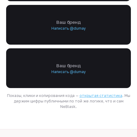
Ваш бренд
Написать @dumay
Ваш бренд
Написать @dumay
Показы, клики и копирования кода —
открытая статистика
. Мы
держим цифры публичными по той же логике, что и сам
NeBlask.