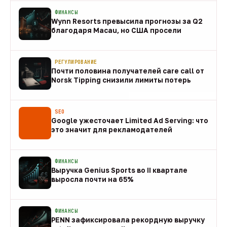
ФИНАНСЫ
Wynn Resorts превысила прогнозы за Q2
благодаря Macau, но США просели
09 авг
РЕГУЛИРОВАНИЕ
Почти половина получателей care call от
Norsk Tipping снизили лимиты потерь
08 авг
SEO
Google ужесточает Limited Ad Serving: что
это значит для рекламодателей
08 авг
ФИНАНСЫ
Выручка Genius Sports во II квартале
выросла почти на 65%
08 авг
ФИНАНСЫ
PENN зафиксировала рекордную выручку