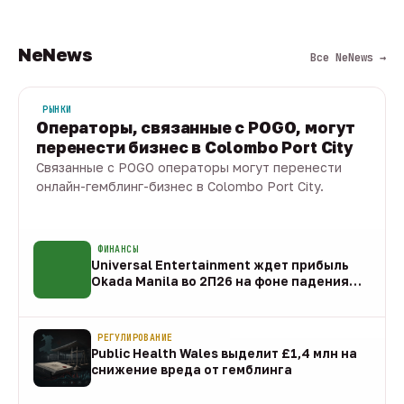
NeNews
Все NeNews →
РЫНКИ
Операторы, связанные с POGO, могут
перенести бизнес в Colombo Port City
Связанные с POGO операторы могут перенести
онлайн-гемблинг-бизнес в Colombo Port City.
09 авг · 1 мин
ФИНАНСЫ
Universal Entertainment ждет прибыль
Okada Manila во 2П26 на фоне падения
EBITDA
09 авг
РЕГУЛИРОВАНИЕ
Public Health Wales выделит £1,4 млн на
снижение вреда от гемблинга
09 авг