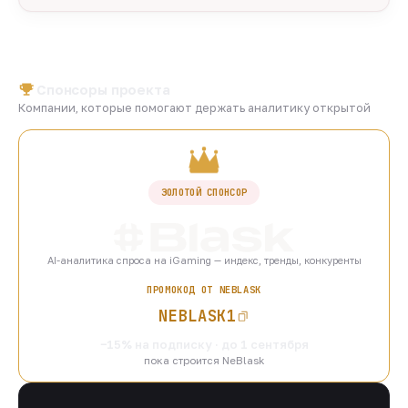
Спонсоры проекта
Компании, которые помогают держать аналитику открытой
ЗОЛОТОЙ СПОНСОР
AI-аналитика спроса на iGaming — индекс, тренды, конкуренты
ПРОМОКОД ОТ NEBLASK
NEBLASK1
−15% на подписку · до 1 сентября
пока строится NeBlask