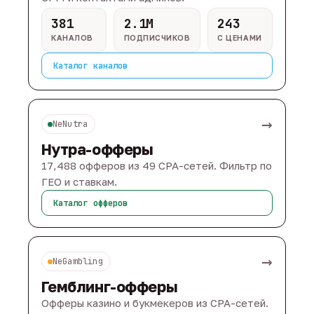
381
2.1M
243
КАНАЛОВ
ПОДПИСЧИКОВ
С ЦЕНАМИ
Каталог каналов
→
NeNutra
Нутра-офферы
17,488 офферов из 49 CPA-сетей. Фильтр по
ГЕО и ставкам.
Каталог офферов
→
NeGambling
Гемблинг-офферы
Офферы казино и букмекеров из CPA-сетей.