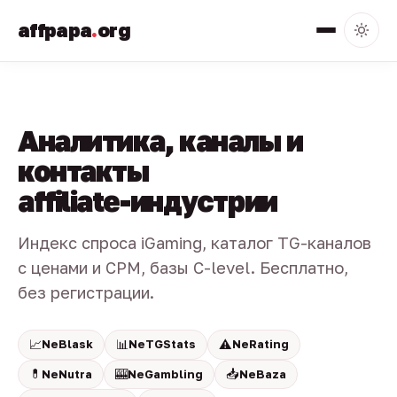
affpapa
.
org
Аналитика, каналы и
контакты
affiliate-индустрии
Индекс спроса iGaming, каталог TG-каналов
с ценами и CPM, базы C-level. Бесплатно,
без регистрации.
📈
📊
⚠️
NeBlask
NeTGStats
NeRating
💊
🎰
📥
NeNutra
NeGambling
NeBaza