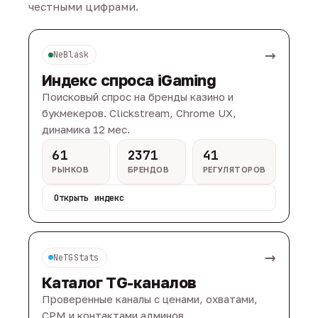
честными цифрами.
→
NeBlask
Индекс спроса iGaming
Поисковый спрос на бренды казино и
букмекеров. Clickstream, Chrome UX,
динамика 12 мес.
61
2371
41
РЫНКОВ
БРЕНДОВ
РЕГУЛЯТОРОВ
Открыть индекс
→
NeTGStats
Каталог TG-каналов
Проверенные каналы с ценами, охватами,
CPM и контактами админов.