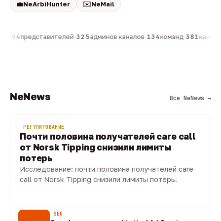
💼
✉️
NeArbiHunter
NeMail
н
·
804
представителей
·
325
админов каналов
·
134
команд
·
381
каналов
NeNews
Все NeNews →
РЕГУЛИРОВАНИЕ
Почти половина получателей care call
от Norsk Tipping снизили лимиты
потерь
Исследование: почти половина получателей care
call от Norsk Tipping снизили лимиты потерь.
08 авг · 1 мин
SEO