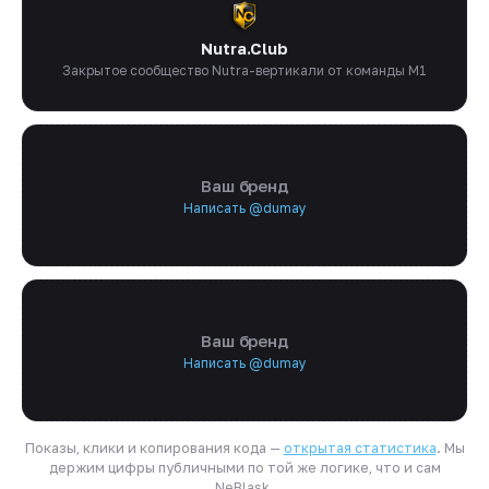
Nutra.Club
Закрытое сообщество Nutra-вертикали от команды M1
Ваш бренд
Написать @dumay
Ваш бренд
Написать @dumay
Показы, клики и копирования кода —
открытая статистика
. Мы
держим цифры публичными по той же логике, что и сам
NeBlask.