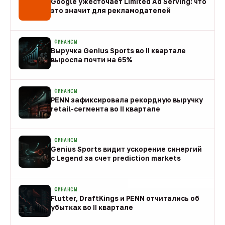
Google ужесточает Limited Ad Serving: что
это значит для рекламодателей
08 авг
ФИНАНСЫ
Выручка Genius Sports во II квартале
выросла почти на 65%
08 авг
ФИНАНСЫ
PENN зафиксировала рекордную выручку
retail-сегмента во II квартале
08 авг
ФИНАНСЫ
Genius Sports видит ускорение синергий
с Legend за счет prediction markets
08 авг
ФИНАНСЫ
Flutter, DraftKings и PENN отчитались об
убытках во II квартале
08 авг