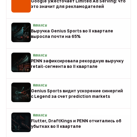
Google ужесточает Limited Ad Serving: что
это значит для рекламодателей
08 авг
ФИНАНСЫ
Выручка Genius Sports во II квартале
выросла почти на 65%
08 авг
ФИНАНСЫ
PENN зафиксировала рекордную выручку
retail-сегмента во II квартале
08 авг
ФИНАНСЫ
Genius Sports видит ускорение синергий
с Legend за счет prediction markets
08 авг
ФИНАНСЫ
Flutter, DraftKings и PENN отчитались об
убытках во II квартале
08 авг