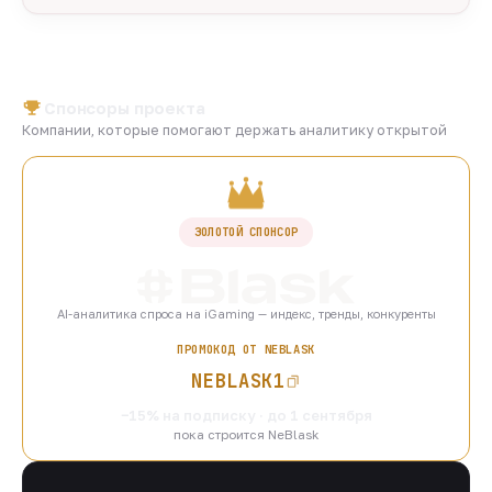
Спонсоры проекта
Компании, которые помогают держать аналитику открытой
ЗОЛОТОЙ СПОНСОР
AI-аналитика спроса на iGaming — индекс, тренды, конкуренты
ПРОМОКОД ОТ NEBLASK
NEBLASK1
−15% на подписку · до 1 сентября
пока строится NeBlask