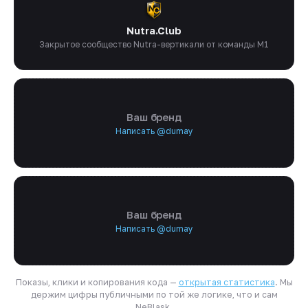
Nutra.Club
Закрытое сообщество Nutra-вертикали от команды M1
Ваш бренд
Написать @dumay
Ваш бренд
Написать @dumay
Показы, клики и копирования кода —
открытая статистика
. Мы
держим цифры публичными по той же логике, что и сам
NeBlask.