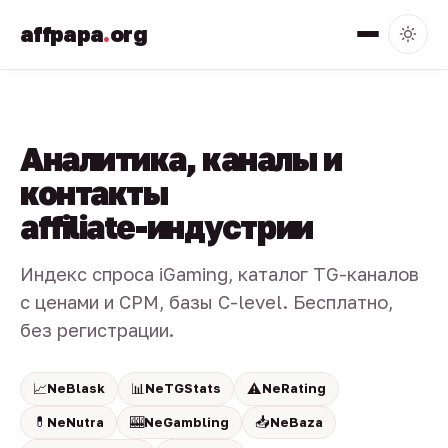
affpapa
.
org
Аналитика, каналы и
контакты
affiliate-индустрии
Индекс спроса iGaming, каталог TG-каналов
с ценами и CPM, базы C-level. Бесплатно,
без регистрации.
📈
📊
⚠️
NeBlask
NeTGStats
NeRating
💊
🎰
📥
NeNutra
NeGambling
NeBaza