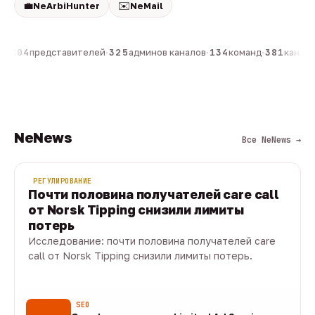
💼
✉️
NeArbiHunter
NeMail
н
·
804
представителей
·
325
админов каналов
·
134
команд
·
381
каналов
NeNews
Все NeNews →
РЕГУЛИРОВАНИЕ
Почти половина получателей care call
от Norsk Tipping снизили лимиты
потерь
Исследование: почти половина получателей care
call от Norsk Tipping снизили лимиты потерь.
08 авг · 1 мин
SEO