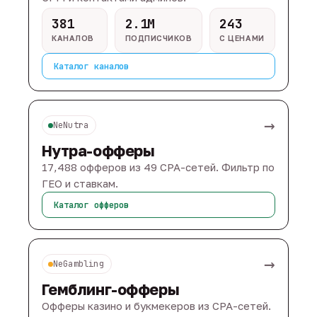
381
2.1M
243
КАНАЛОВ
ПОДПИСЧИКОВ
С ЦЕНАМИ
Каталог каналов
→
NeNutra
Нутра-офферы
17,488 офферов из 49 CPA-сетей. Фильтр по
ГЕО и ставкам.
Каталог офферов
→
NeGambling
Гемблинг-офферы
Офферы казино и букмекеров из CPA-сетей.