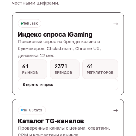
честными цифрами.
→
NeBlask
Индекс спроса iGaming
Поисковый спрос на бренды казино и
букмекеров. Clickstream, Chrome UX,
динамика 12 мес.
61
2371
41
РЫНКОВ
БРЕНДОВ
РЕГУЛЯТОРОВ
Открыть индекс
→
NeTGStats
Каталог TG-каналов
Проверенные каналы с ценами, охватами,
CPM и контактами админов.