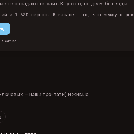
е не попадают на сайт. Коротко, по делу, без воды.
ний и
1 630
персон. В канале — то, что между строк
PA
 iGaming
ключевых — наши пре-пати) и живые
3