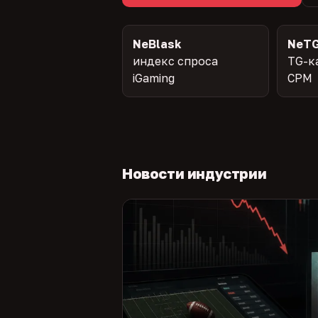
NeBlask
NeTG
индекс спроса
TG-к
iGaming
CPM
Новости индустрии