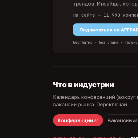
трендов. Инсайды, которы
На сайте —
11 990
компа
Подписаться на AFFPA
бесплатно · без спама · только
Что в индустрии
Календарь конференций (вокруг 
вакансии рынка. Переключай.
Конференции
Вакансии
88
68