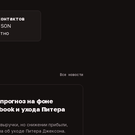
контактов
JSON
атно
Все новости
 прогноз на фоне
book и ухода Питера
 выручки, но снижении прибыли,
ла об уходе Питера Джексона.