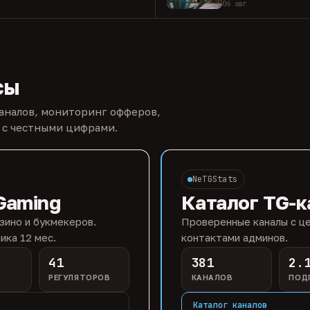
06 авг
сы
каналов, мониторинг офферов,
 с честными цифрами.
NeTGStats
Gaming
Каталог TG-к
зино и букмекеров.
Проверенные каналы с це
ика 12 мес.
контактами админов.
41
381
2.
РЕГУЛЯТОРОВ
КАНАЛОВ
ПОД
Каталог каналов