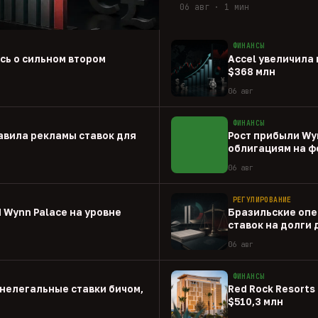
06 авг · 1 мин
ФИНАНСЫ
ась о сильном втором
Accel увеличила 
$368 млн
06 авг
ФИНАНСЫ
авила рекламы ставок для
Рост прибыли Wy
облигациям на ф
06 авг
РЕГУЛИРОВАНИЕ
 Wynn Palace на уровне
Бразильские опе
ставок на долги
06 авг
ФИНАНСЫ
нелегальные ставки бичом,
Red Rock Resorts 
$510,3 млн