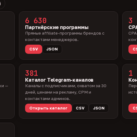
й
6 630
3 
Партнёрские программы
CPA
Прямые affiliate-программы брендов с
CPA
контактами менеджеров.
кон
CSV
JSON
C
381
1 
Каталог Telegram-каналов
Ко
ки —
Каналы с подписчиками, охватом за 30
Пер
дней, ценами на рекламу, CPM и
ист
контактами админов.
Открыть каталог
CSV
JSON
C