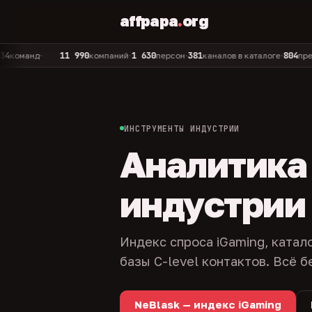
affpapa
.
org
11 990
1 630
381
804
д
компаний
персон
каналов в каталоге
представит
•
•
•
•
ИНСТРУМЕНТЫ ИНДУСТРИИ
Аналитика и
индустрии
Индекс спроса iGaming, катал
базы C-level контактов. Всё б
NeBlask — индекс iGaming