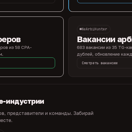
NeArbiHunter
феров
Вакансии ар
ров из 58 CPA-
683 вакансии из 35 TG-ка
м.
дублей, обновление кажд
Смотреть вакансии
te-индустрии
ов, представители и команды. Забирай
есте.