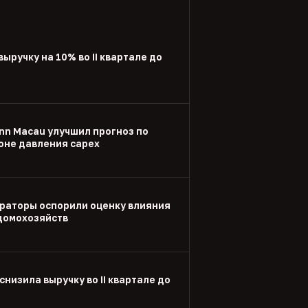
выручку на 10% во II квартале до
nn Macau улучшил прогноз по
оне давления capex
раторы оспорили оценку влияния
 домохозяйств
снизила выручку во II квартале до