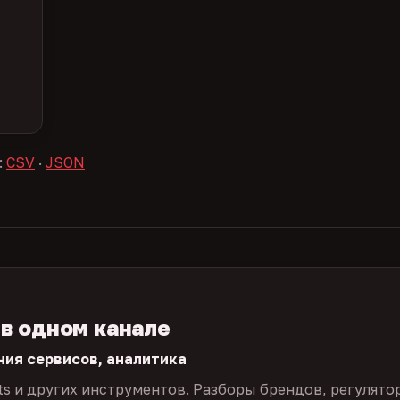
:
CSV
·
JSON
 в одном канале
ния сервисов, аналитика
ts и других инструментов. Разборы брендов, регулято