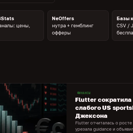
Stats
NeOffers
Базы 
аналы: цены,
нутра + гемблинг
CSV / 
офферы
беспл
ФИНАНСЫ
Flutter сократила
слабого US sports
Джексона
Flutter отчиталась о росте
урезала guidance и объяви