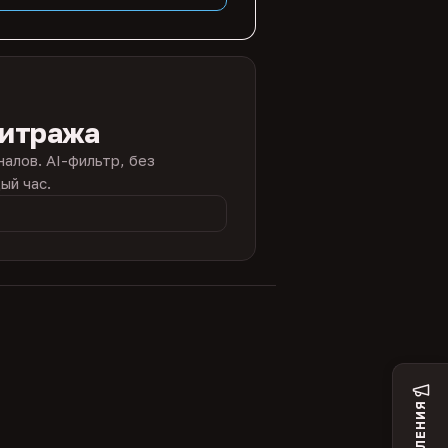
битража
налов. AI-фильтр, без
ый час.