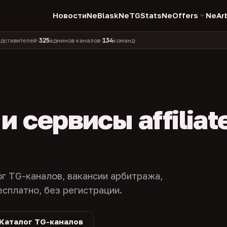
Новости
NeBlask
NeTGStats
NeOffers
NeAr
325
134
елей
админов каналов
команд
•
•
•
 сервисы affiliat
ог TG-каналов, вакансии арбитража,
есплатно, без регистрации.
Каталог TG-каналов