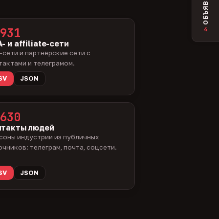
ОБЪЯВЛЕНИЯ
4
931
- и affiliate-сети
-сети и партнёрские сети с
тактами и телеграмом.
SV
JSON
630
нтакты людей
соны индустрии из публичных
очников: телеграм, почта, соцсети.
SV
JSON