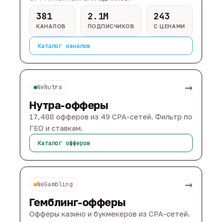
381
2.1M
243
КАНАЛОВ
ПОДПИСЧИКОВ
С ЦЕНАМИ
Каталог каналов
→
NeNutra
Нутра-офферы
17,488 офферов из 49 CPA-сетей. Фильтр по
ГЕО и ставкам.
Каталог офферов
→
NeGambling
Гемблинг-офферы
Офферы казино и букмекеров из CPA-сетей.