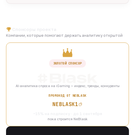
Спонсоры проекта
Компании, которые помогают держать аналитику открытой
ЗОЛОТОЙ СПОНСОР
AI-аналитика спроса на iGaming — индекс, тренды, конкуренты
ПРОМОКОД ОТ NEBLASK
NEBLASK1
−15% на подписку · до 1 сентября
пока строится NeBlask