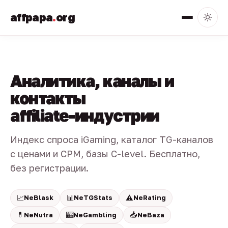
affpapa
.
org
Аналитика, каналы и
контакты
affiliate-индустрии
Индекс спроса iGaming, каталог TG-каналов
с ценами и CPM, базы C-level. Бесплатно,
без регистрации.
📈
📊
⚠️
NeBlask
NeTGStats
NeRating
💊
🎰
📥
NeNutra
NeGambling
NeBaza