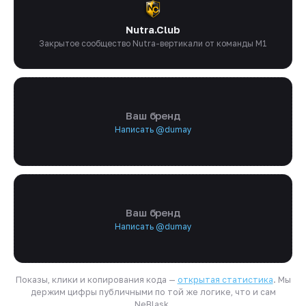
Nutra.Club
Закрытое сообщество Nutra-вертикали от команды M1
Ваш бренд
Написать @dumay
Ваш бренд
Написать @dumay
Показы, клики и копирования кода —
открытая статистика
. Мы
держим цифры публичными по той же логике, что и сам
NeBlask.