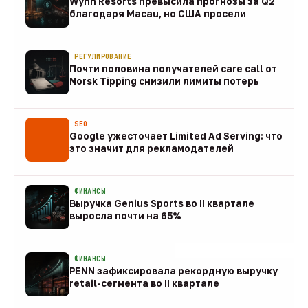
Wynn Resorts превысила прогнозы за Q2
благодаря Macau, но США просели
09 авг
РЕГУЛИРОВАНИЕ
Почти половина получателей care call от
Norsk Tipping снизили лимиты потерь
08 авг
SEO
Google ужесточает Limited Ad Serving: что
это значит для рекламодателей
08 авг
ФИНАНСЫ
Выручка Genius Sports во II квартале
выросла почти на 65%
08 авг
ФИНАНСЫ
PENN зафиксировала рекордную выручку
retail-сегмента во II квартале
08 авг