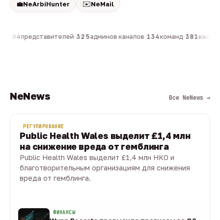
💼
✉️
NeArbiHunter
NeMail
н
·
804
представителей
·
325
админов каналов
·
134
команд
·
381
каналов
NeNews
Все NeNews →
РЕГУЛИРОВАНИЕ
Public Health Wales выделит £1,4 млн
на снижение вреда от гемблинга
Public Health Wales выделит £1,4 млн НКО и
благотворительным организациям для снижения
вреда от гемблинга.
09 авг · 1 мин
ФИНАНСЫ