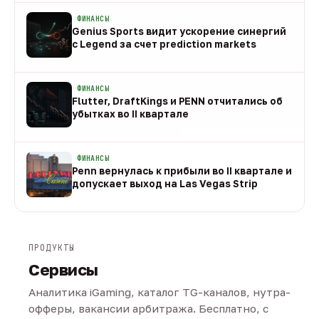
ФИНАНСЫ
Genius Sports видит ускорение синергий
с Legend за счет prediction markets
08 авг
ФИНАНСЫ
Flutter, DraftKings и PENN отчитались об
убытках во II квартале
08 авг
ФИНАНСЫ
Penn вернулась к прибыли во II квартале и
допускает выход на Las Vegas Strip
08 авг
ПРОДУКТЫ
Сервисы
Аналитика iGaming, каталог TG-каналов, нутра-
офферы, вакансии арбитража. Бесплатно, с