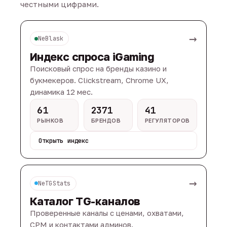
честными цифрами.
→
NeBlask
Индекс спроса iGaming
Поисковый спрос на бренды казино и
букмекеров. Clickstream, Chrome UX,
динамика 12 мес.
61
2371
41
РЫНКОВ
БРЕНДОВ
РЕГУЛЯТОРОВ
Открыть индекс
→
NeTGStats
Каталог TG-каналов
Проверенные каналы с ценами, охватами,
CPM и контактами админов.