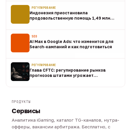
РЕГУЛИРОВАНИЕ
Индонезия приостановила
продовольственную помощь 1,49 млн
домохозяйств
07 авг
SEO
AI Max в Google Ads: что изменится для
Search-кампаний и как подготовиться
07 авг
РЕГУЛИРОВАНИЕ
Глава CFTC: регулирование рынков
прогнозов штатами угрожает
федеральному рынку
07 авг
ПРОДУКТЫ
Сервисы
Аналитика iGaming, каталог TG-каналов, нутра-
офферы, вакансии арбитража. Бесплатно, с