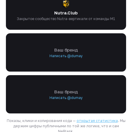
Nutra.Club
Закрытое сообщество Nutra-вертикали от команды M1
Ваш бренд
Написать @dumay
Ваш бренд
Написать @dumay
Показы, клики и копирования кода —
открытая статистика
. Мы
держим цифры публичными по той же логике, что и сам
NeBlask.