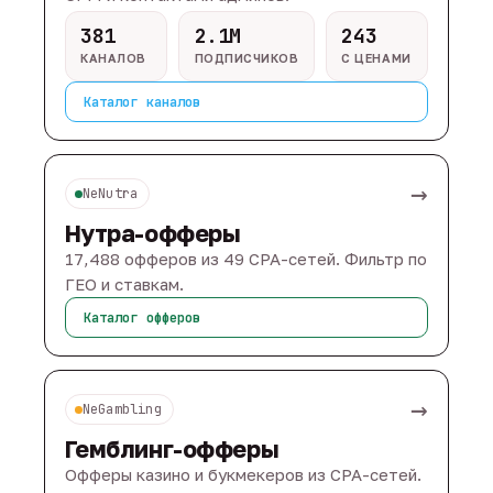
381
2.1M
243
КАНАЛОВ
ПОДПИСЧИКОВ
С ЦЕНАМИ
Каталог каналов
→
NeNutra
Нутра-офферы
17,488 офферов из 49 CPA-сетей. Фильтр по
ГЕО и ставкам.
Каталог офферов
→
NeGambling
Гемблинг-офферы
Офферы казино и букмекеров из CPA-сетей.