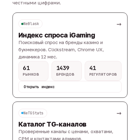
честными цифрами.
→
NeBlask
Индекс спроса iGaming
Поисковый спрос на бренды казино и
букмекеров. Clickstream, Chrome UX,
динамика 12 мес.
61
1439
41
РЫНКОВ
БРЕНДОВ
РЕГУЛЯТОРОВ
Открыть индекс
→
NeTGStats
Каталог TG-каналов
Проверенные каналы с ценами, охватами,
CPM и контактами админов.