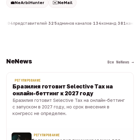
💼
✉️
NeArbiHunter
NeMail
н
·
804
представителей
·
325
админов каналов
·
134
команд
·
381
каналов
NeNews
Все NeNews →
РЕГУЛИРОВАНИЕ
Бразилия готовит Selective Tax на
онлайн-беттинг к 2027 году
Бразилия готовит Selective Tax на онлайн-беттинг
с запуском в 2027 году, но срок внесения в
конгресс не определен.
08 авг · 1 мин
РЕГУЛИРОВАНИЕ