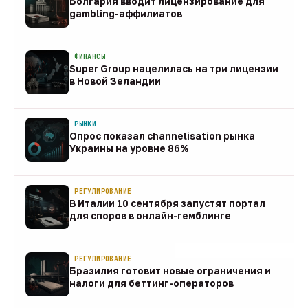
Болгария вводит лицензирование для
gambling-аффилиатов
08 авг
ФИНАНСЫ
Super Group нацелилась на три лицензии
в Новой Зеландии
08 авг
РЫНКИ
Опрос показал channelisation рынка
Украины на уровне 86%
07 авг
РЕГУЛИРОВАНИЕ
В Италии 10 сентября запустят портал
для споров в онлайн-гемблинге
07 авг
РЕГУЛИРОВАНИЕ
Бразилия готовит новые ограничения и
налоги для беттинг-операторов
07 авг