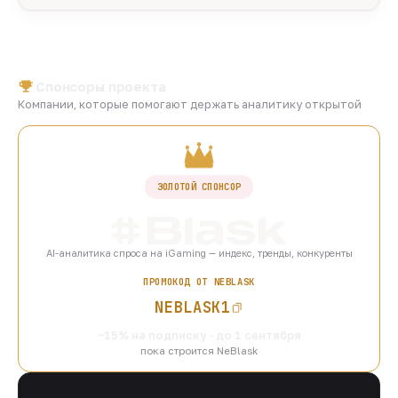
Спонсоры проекта
Компании, которые помогают держать аналитику открытой
ЗОЛОТОЙ СПОНСОР
AI-аналитика спроса на iGaming — индекс, тренды, конкуренты
ПРОМОКОД ОТ NEBLASK
NEBLASK1
−15% на подписку · до 1 сентября
пока строится NeBlask