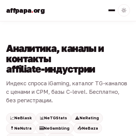
affpapa
.
org
Аналитика, каналы и
контакты
affiliate-индустрии
Индекс спроса iGaming, каталог TG-каналов
с ценами и CPM, базы C-level. Бесплатно,
без регистрации.
📈
📊
⚠️
NeBlask
NeTGStats
NeRating
💊
🎰
📥
NeNutra
NeGambling
NeBaza