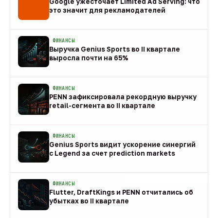
Google ужесточает Limited Ad Serving: что
это значит для рекламодателей
08 авг
ФИНАНСЫ
Выручка Genius Sports во II квартале
выросла почти на 65%
08 авг
ФИНАНСЫ
PENN зафиксировала рекордную выручку
retail-сегмента во II квартале
08 авг
ФИНАНСЫ
Genius Sports видит ускорение синергий
с Legend за счет prediction markets
08 авг
ФИНАНСЫ
Flutter, DraftKings и PENN отчитались об
убытках во II квартале
08 авг