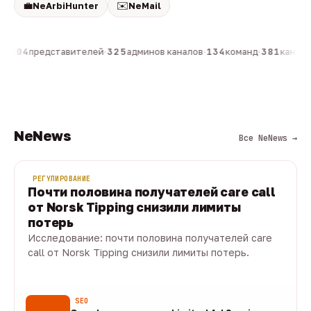
💼
✉️
NeArbiHunter
NeMail
н
·
804
представителей
·
325
админов каналов
·
134
команд
·
381
каналов
NeNews
Все NeNews →
РЕГУЛИРОВАНИЕ
Почти половина получателей care call
от Norsk Tipping снизили лимиты
потерь
Исследование: почти половина получателей care
call от Norsk Tipping снизили лимиты потерь.
08 авг · 1 мин
SEO