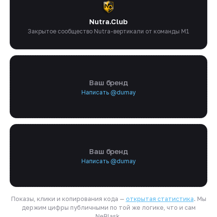
Nutra.Club
Закрытое сообщество Nutra-вертикали от команды M1
Ваш бренд
Написать @dumay
Ваш бренд
Написать @dumay
Показы, клики и копирования кода —
открытая статистика
. Мы
держим цифры публичными по той же логике, что и сам
NeBlask.