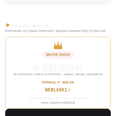
Спонсоры проекта
Компании, которые помогают держать аналитику открытой
ЗОЛОТОЙ СПОНСОР
AI-аналитика спроса на iGaming — индекс, тренды, конкуренты
ПРОМОКОД ОТ NEBLASK
NEBLASK1
−15% на подписку · до 1 сентября
пока строится NeBlask