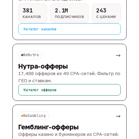
381
2.1M
243
КАНАЛОВ
ПОДПИСЧИКОВ
С ЦЕНАМИ
Каталог каналов
→
NeNutra
Нутра-офферы
17,488 офферов из 49 CPA-сетей. Фильтр по
ГЕО и ставкам.
Каталог офферов
→
NeGambling
Гемблинг-офферы
Офферы казино и букмекеров из CPA-сетей.