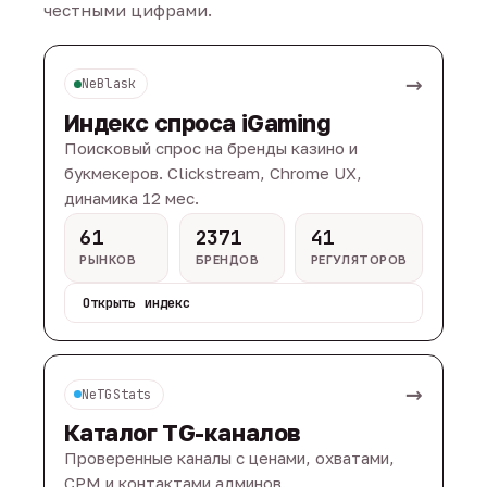
честными цифрами.
→
NeBlask
Индекс спроса iGaming
Поисковый спрос на бренды казино и
букмекеров. Clickstream, Chrome UX,
динамика 12 мес.
61
2371
41
РЫНКОВ
БРЕНДОВ
РЕГУЛЯТОРОВ
Открыть индекс
→
NeTGStats
Каталог TG-каналов
Проверенные каналы с ценами, охватами,
CPM и контактами админов.