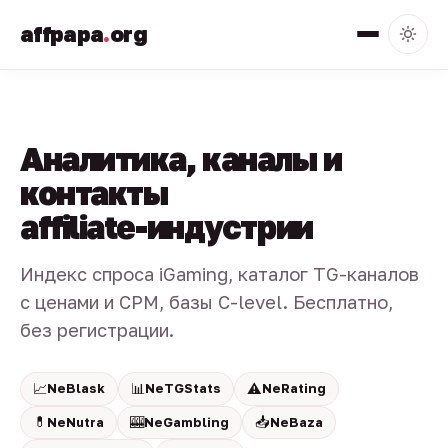
affpapa
.
org
Аналитика, каналы и
контакты
affiliate-индустрии
Индекс спроса iGaming, каталог TG-каналов
с ценами и CPM, базы C-level. Бесплатно,
без регистрации.
📈
📊
⚠️
NeBlask
NeTGStats
NeRating
💊
🎰
📥
NeNutra
NeGambling
NeBaza