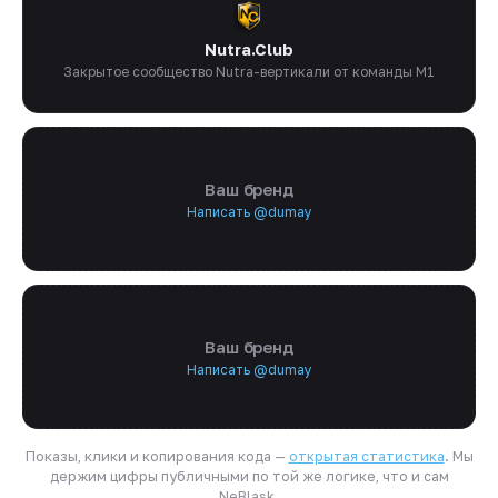
Nutra.Club
Закрытое сообщество Nutra-вертикали от команды M1
Ваш бренд
Написать @dumay
Ваш бренд
Написать @dumay
Показы, клики и копирования кода —
открытая статистика
. Мы
держим цифры публичными по той же логике, что и сам
NeBlask.