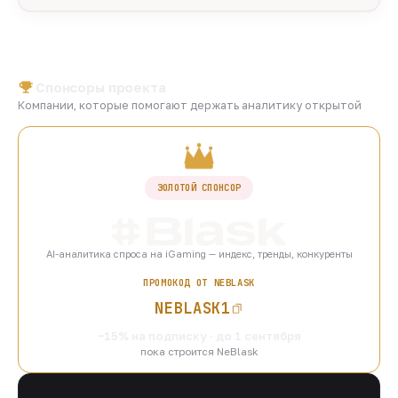
Спонсоры проекта
Компании, которые помогают держать аналитику открытой
ЗОЛОТОЙ СПОНСОР
AI-аналитика спроса на iGaming — индекс, тренды, конкуренты
ПРОМОКОД ОТ NEBLASK
NEBLASK1
−15% на подписку · до 1 сентября
пока строится NeBlask