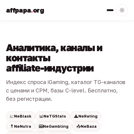
affpapa
.
org
Аналитика, каналы и
контакты
affiliate-индустрии
Индекс спроса iGaming, каталог TG-каналов
с ценами и CPM, базы C-level. Бесплатно,
без регистрации.
📈
📊
⚠️
NeBlask
NeTGStats
NeRating
💊
🎰
📥
NeNutra
NeGambling
NeBaza