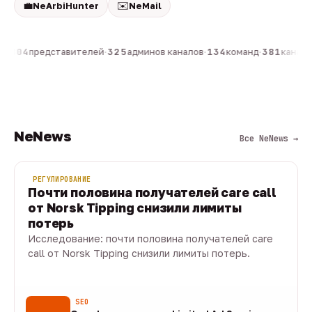
💼
✉️
NeArbiHunter
NeMail
н
·
804
представителей
·
325
админов каналов
·
134
команд
·
381
каналов
NeNews
Все NeNews →
РЕГУЛИРОВАНИЕ
Почти половина получателей care call
от Norsk Tipping снизили лимиты
потерь
Исследование: почти половина получателей care
call от Norsk Tipping снизили лимиты потерь.
08 авг · 1 мин
SEO