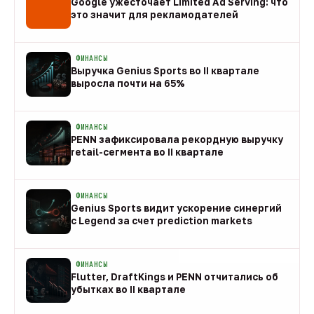
Google ужесточает Limited Ad Serving: что
это значит для рекламодателей
08 авг
ФИНАНСЫ
Выручка Genius Sports во II квартале
выросла почти на 65%
08 авг
ФИНАНСЫ
PENN зафиксировала рекордную выручку
retail-сегмента во II квартале
08 авг
ФИНАНСЫ
Genius Sports видит ускорение синергий
с Legend за счет prediction markets
08 авг
ФИНАНСЫ
Flutter, DraftKings и PENN отчитались об
убытках во II квартале
08 авг