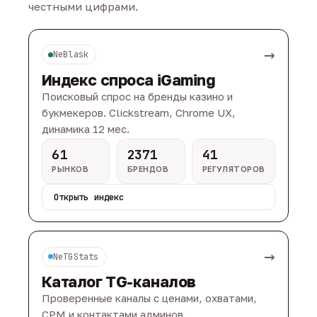
честными цифрами.
→
NeBlask
Индекс спроса iGaming
Поисковый спрос на бренды казино и
букмекеров. Clickstream, Chrome UX,
динамика 12 мес.
61
2371
41
РЫНКОВ
БРЕНДОВ
РЕГУЛЯТОРОВ
Открыть индекс
→
NeTGStats
Каталог TG-каналов
Проверенные каналы с ценами, охватами,
CPM и контактами админов.