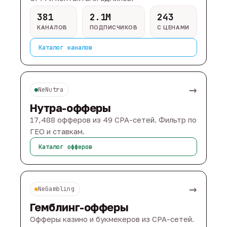
381
2.1M
243
КАНАЛОВ
ПОДПИСЧИКОВ
С ЦЕНАМИ
Каталог каналов
→
NeNutra
Нутра-офферы
17,488 офферов из 49 CPA-сетей. Фильтр по
ГЕО и ставкам.
Каталог офферов
→
NeGambling
Гемблинг-офферы
Офферы казино и букмекеров из CPA-сетей.