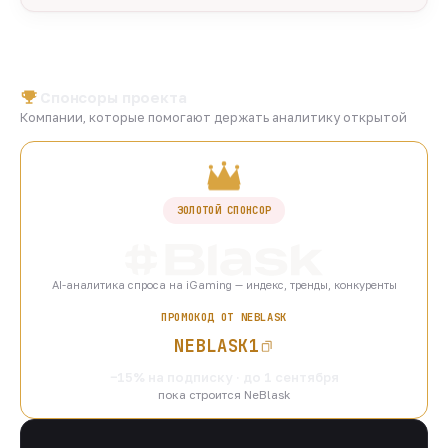
Спонсоры проекта
Компании, которые помогают держать аналитику открытой
ЗОЛОТОЙ СПОНСОР
AI-аналитика спроса на iGaming — индекс, тренды, конкуренты
ПРОМОКОД ОТ NEBLASK
NEBLASK1
−15% на подписку · до 1 сентября
пока строится NeBlask