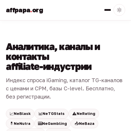
affpapa
.
org
Аналитика, каналы и
контакты
affiliate-индустрии
Индекс спроса iGaming, каталог TG-каналов
с ценами и CPM, базы C-level. Бесплатно,
без регистрации.
📈
📊
⚠️
NeBlask
NeTGStats
NeRating
💊
🎰
📥
NeNutra
NeGambling
NeBaza