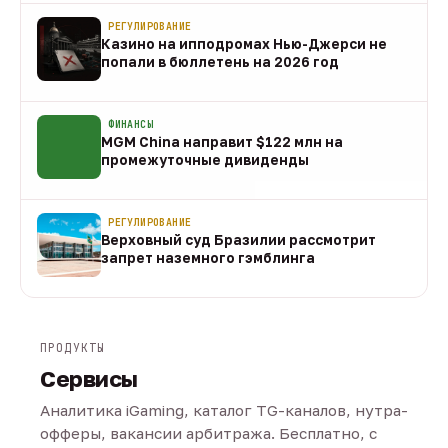
РЕГУЛИРОВАНИЕ
Казино на ипподромах Нью-Джерси не
попали в бюллетень на 2026 год
07 авг
ФИНАНСЫ
MGM China направит $122 млн на
промежуточные дивиденды
07 авг
РЕГУЛИРОВАНИЕ
Верховный суд Бразилии рассмотрит
запрет наземного гэмблинга
07 авг
ПРОДУКТЫ
Сервисы
Аналитика iGaming, каталог TG-каналов, нутра-
офферы, вакансии арбитража. Бесплатно, с