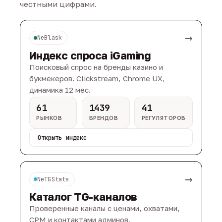
честными цифрами.
→
NeBlask
Индекс спроса iGaming
Поисковый спрос на бренды казино и
букмекеров. Clickstream, Chrome UX,
динамика 12 мес.
61
1439
41
РЫНКОВ
БРЕНДОВ
РЕГУЛЯТОРОВ
Открыть индекс
→
NeTGStats
Каталог TG-каналов
Проверенные каналы с ценами, охватами,
CPM и контактами админов.