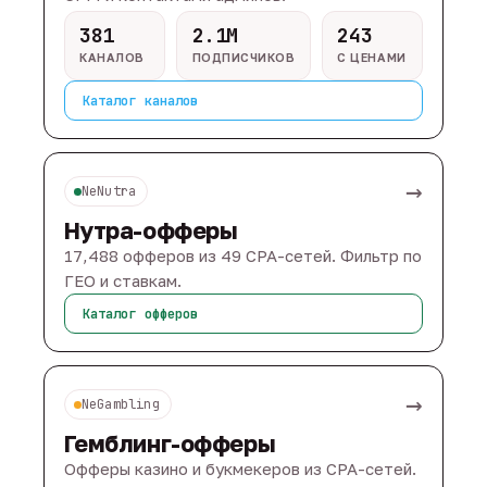
381
2.1M
243
КАНАЛОВ
ПОДПИСЧИКОВ
С ЦЕНАМИ
Каталог каналов
→
NeNutra
Нутра-офферы
17,488 офферов из 49 CPA-сетей. Фильтр по
ГЕО и ставкам.
Каталог офферов
→
NeGambling
Гемблинг-офферы
Офферы казино и букмекеров из CPA-сетей.