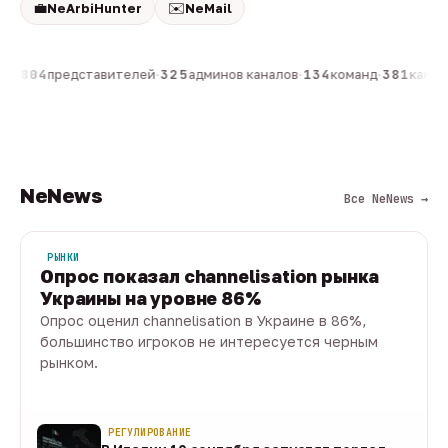
💼
✉️
NeArbiHunter
NeMail
он
·
804
представителей
·
325
админов каналов
·
134
команд
·
381
канало
NeNews
Все NeNews →
РЫНКИ
Опрос показал channelisation рынка
Украины на уровне 86%
Опрос оценил channelisation в Украине в 86%,
большинство игроков не интересуется черным
рынком.
07 авг · 1 мин
РЕГУЛИРОВАНИЕ