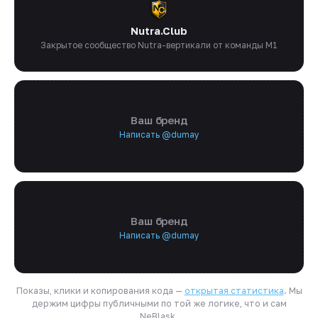
Nutra.Club
Закрытое сообщество Nutra-вертикали от команды M1
Ваш бренд
Написать @dumay
Ваш бренд
Написать @dumay
Показы, клики и копирования кода —
открытая статистика
. Мы
держим цифры публичными по той же логике, что и сам
NeBlask.