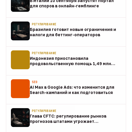
В Италии 10 сентября запустят портал
для споров в онлайн-гемблинге
07 авг
РЕГУЛИРОВАНИЕ
Бразилия готовит новые ограничения и
налоги для беттинг-операторов
07 авг
РЕГУЛИРОВАНИЕ
Индонезия приостановила
продовольственную помощь 1,49 млн
домохозяйств
07 авг
SEO
AI Max в Google Ads: что изменится для
Search-кампаний и как подготовиться
07 авг
РЕГУЛИРОВАНИЕ
Глава CFTC: регулирование рынков
прогнозов штатами угрожает
федеральному рынку
07 авг