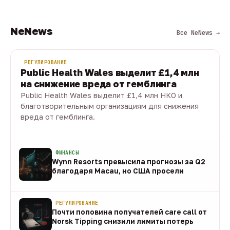
NeNews
Все NeNews →
РЕГУЛИРОВАНИЕ
Public Health Wales выделит £1,4 млн
на снижение вреда от гемблинга
Public Health Wales выделит £1,4 млн НКО и
благотворительным организациям для снижения
вреда от гемблинга.
09 авг · 1 мин
ФИНАНСЫ
Wynn Resorts превысила прогнозы за Q2
благодаря Macau, но США просели
09 авг
РЕГУЛИРОВАНИЕ
Почти половина получателей care call от
Norsk Tipping снизили лимиты потерь