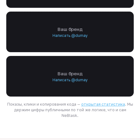
Ваш бренд
Написать @dumay
Ваш бренд
Написать @dumay
Показы, клики и копирования кода —
открытая статистика
. Мы
держим цифры публичными по той же логике, что и сам
NeBlask.