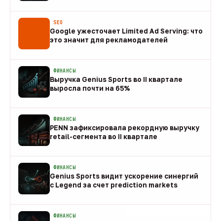
08 авг
SEO
Google ужесточает Limited Ad Serving: что
это значит для рекламодателей
08 авг
ФИНАНСЫ
Выручка Genius Sports во II квартале
выросла почти на 65%
08 авг
ФИНАНСЫ
PENN зафиксировала рекордную выручку
retail-сегмента во II квартале
08 авг
ФИНАНСЫ
Genius Sports видит ускорение синергий
с Legend за счет prediction markets
08 авг
ФИНАНСЫ