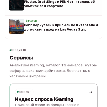
Flutter, DraftKings и PENN отчитались об
убытках во II квартале
08 авг
ФИНАНСЫ
Penn вернулась к прибыли во II квартале и
допускает выход на Las Vegas Strip
08 авг
ПРОДУКТЫ
Сервисы
Аналитика iGaming, каталог TG-каналов, нутра-
офферы, вакансии арбитража. Бесплатно, с
честными цифрами.
→
NeBlask
Индекс спроса iGaming
Поисковый спрос на бренды казино и