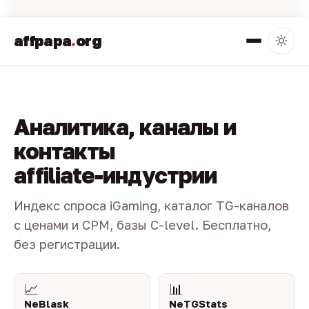
affpapa
.
org
Аналитика, каналы и
контакты
affiliate-индустрии
Индекс спроса iGaming, каталог TG-каналов
с ценами и CPM, базы C-level. Бесплатно,
без регистрации.
📈
📊
NeBlask
NeTGStats