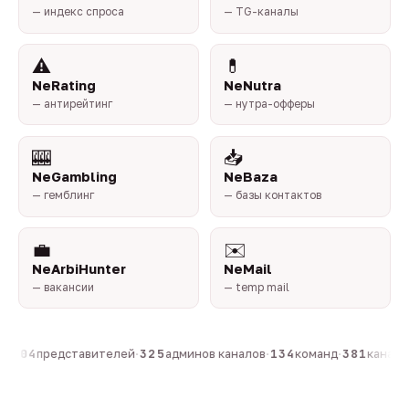
— индекс спроса
— TG-каналы
⚠️
💊
NeRating
NeNutra
— антирейтинг
— нутра-офферы
🎰
📥
NeGambling
NeBaza
— гемблинг
— базы контактов
💼
✉️
NeArbiHunter
NeMail
— вакансии
— temp mail
·
804
представителей
·
325
админов каналов
·
134
команд
·
381
каналов