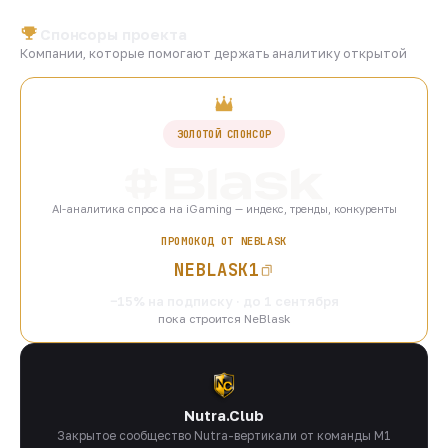
Спонсоры проекта
Компании, которые помогают держать аналитику открытой
ЗОЛОТОЙ СПОНСОР
AI-аналитика спроса на iGaming — индекс, тренды, конкуренты
ПРОМОКОД ОТ NEBLASK
NEBLASK1
−15% на подписку · до 1 сентября
пока строится NeBlask
Nutra.Club
Закрытое сообщество Nutra-вертикали от команды M1