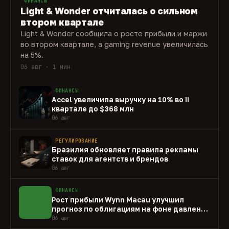
ФИНАНСЫ
Light & Wonder отчиталась о сильном
втором квартале
Light & Wonder сообщила о росте прибыли и маржи
во втором квартале, а gaming revenue увеличилась
на 5%.
06 авг · 1 мин
ФИНАНСЫ
Accel увеличила выручку на 10% во II
квартале до $368 млн
06 авг
РЕГУЛИРОВАНИЕ
Бразилия обновляет правила рекламы
ставок для агентств и брендов
06 авг
ФИНАНСЫ
Рост прибыли Wynn Macau улучшил
прогноз по облигациям на фоне давления
capex
06 авг