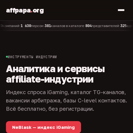
affpapa
.
org
1 630
381
804
325
паний
персон
каналов в каталоге
представителей
админов 
•
•
•
•
ИНСТРУМЕНТЫ ИНДУСТРИИ
Аналитика и сервисы
affiliate-индустрии
Индекс спроса iGaming, каталог TG-каналов,
вакансии арбитража, базы C-level контактов.
Всё бесплатно, без регистрации.
NeBlask — индекс iGaming