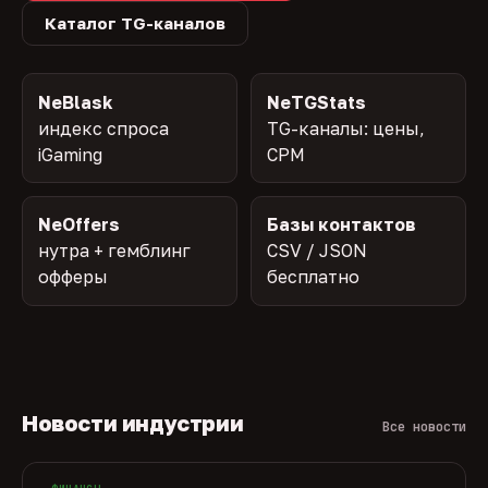
Каталог TG-каналов
NeBlask
NeTGStats
индекс спроса
TG-каналы: цены,
iGaming
CPM
NeOffers
Базы контактов
нутра + гемблинг
CSV / JSON
офферы
бесплатно
Новости индустрии
Все новости