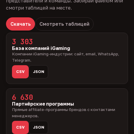
представители и команды. Забирай файлом или
смотри таблицей на месте.
Скачать
Смотреть таблицей
3 303
База компаний iGaming
Компании iGaming-индустрии: сайт, email, WhatsApp,
Telegram.
CSV
JSON
6 630
Партнёрские программы
Прямые affiliate-программы брендов с контактами
менеджеров.
CSV
JSON