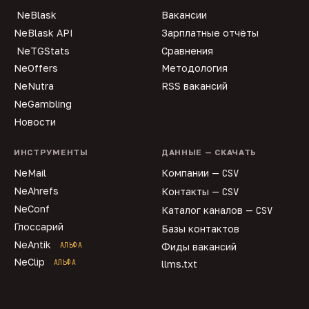
NeBlask
Вакансии
NeBlask API
Зарплатные отчёты
NeTGStats
Сравнения
NeOffers
Методология
NeNutra
RSS вакансий
NeGambling
Новости
ИНСТРУМЕНТЫ
ДАННЫЕ — СКАЧАТЬ
NeMail
Компании —
CSV
NeAhrefs
Контакты —
CSV
NeConf
Каталог каналов —
CSV
Глоссарий
Базы контактов
NeAntik
АЛЬФА
Фиды вакансий
NeClip
АЛЬФА
llms.txt