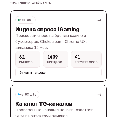
честными цифрами.
→
NeBlask
Индекс спроса iGaming
Поисковый спрос на бренды казино и
букмекеров. Clickstream, Chrome UX,
динамика 12 мес.
61
1439
41
РЫНКОВ
БРЕНДОВ
РЕГУЛЯТОРОВ
Открыть индекс
→
NeTGStats
Каталог TG-каналов
Проверенные каналы с ценами, охватами,
CPM и контактами админов.