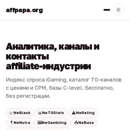
affpapa
.
org
Аналитика, каналы и
контакты
affiliate-индустрии
Индекс спроса iGaming, каталог TG-каналов
с ценами и CPM, базы C-level. Бесплатно,
без регистрации.
📈
📊
⚠️
NeBlask
NeTGStats
NeRating
💊
🎰
📥
NeNutra
NeGambling
NeBaza