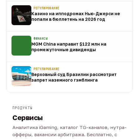
РЕГУЛИРОВАНИЕ
Казино на ипподромах Нью-Джерси не
попали в бюллетень на 2026 год
07 авг
ФИНАНСЫ
MGM China направит $122 млн на
промежуточные дивиденды
07 авг
РЕГУЛИРОВАНИЕ
Верховный суд Бразилии рассмотрит
запрет наземного гэмблинга
07 авг
ПРОДУКТЫ
Сервисы
Аналитика iGaming, каталог TG-каналов, нутра-
офферы, вакансии арбитража. Бесплатно, с