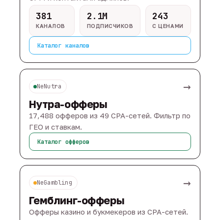
381
2.1M
243
КАНАЛОВ
ПОДПИСЧИКОВ
С ЦЕНАМИ
Каталог каналов
→
NeNutra
Нутра-офферы
17,488 офферов из 49 CPA-сетей. Фильтр по
ГЕО и ставкам.
Каталог офферов
→
NeGambling
Гемблинг-офферы
Офферы казино и букмекеров из CPA-сетей.