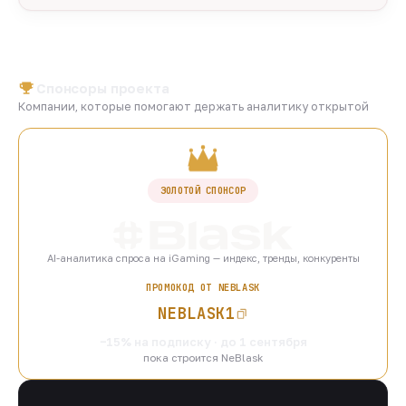
Спонсоры проекта
Компании, которые помогают держать аналитику открытой
ЗОЛОТОЙ СПОНСОР
AI-аналитика спроса на iGaming — индекс, тренды, конкуренты
ПРОМОКОД ОТ NEBLASK
NEBLASK1
−15% на подписку · до 1 сентября
пока строится NeBlask