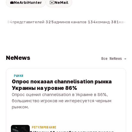
💼
✉️
NeArbiHunter
NeMail
н
·
804
представителей
·
325
админов каналов
·
134
команд
·
381
каналов
NeNews
Все NeNews →
РЫНКИ
Опрос показал channelisation рынка
Украины на уровне 86%
Опрос оценил channelisation в Украине в 86%,
большинство игроков не интересуется черным
рынком.
07 авг · 1 мин
РЕГУЛИРОВАНИЕ