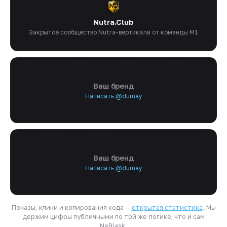
Nutra.Club
Закрытое сообщество Nutra-вертикали от команды M1
Ваш бренд
Написать @dumay
Ваш бренд
Написать @dumay
Показы, клики и копирования кода —
открытая статистика
. Мы
держим цифры публичными по той же логике, что и сам
NeBlask.