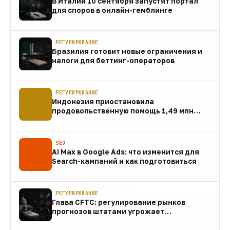
В Италии 10 сентября запустят портал
для споров в онлайн-гемблинге
07 авг
РЕГУЛИРОВАНИЕ
Бразилия готовит новые ограничения и
налоги для беттинг-операторов
07 авг
РЕГУЛИРОВАНИЕ
Индонезия приостановила
продовольственную помощь 1,49 млн
домохозяйств
07 авг
SEO
AI Max в Google Ads: что изменится для
Search-кампаний и как подготовиться
07 авг
РЕГУЛИРОВАНИЕ
Глава CFTC: регулирование рынков
прогнозов штатами угрожает
федеральному рынку
07 авг