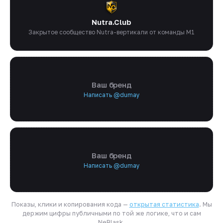
Nutra.Club
Закрытое сообщество Nutra-вертикали от команды M1
Ваш бренд
Написать @dumay
Ваш бренд
Написать @dumay
Показы, клики и копирования кода —
открытая статистика
. Мы
держим цифры публичными по той же логике, что и сам
NeBlask.