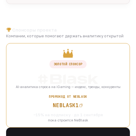
Спонсоры проекта
Компании, которые помогают держать аналитику открытой
ЗОЛОТОЙ СПОНСОР
AI-аналитика спроса на iGaming — индекс, тренды, конкуренты
ПРОМОКОД ОТ NEBLASK
NEBLASK1
−15% на подписку · до 1 сентября
пока строится NeBlask