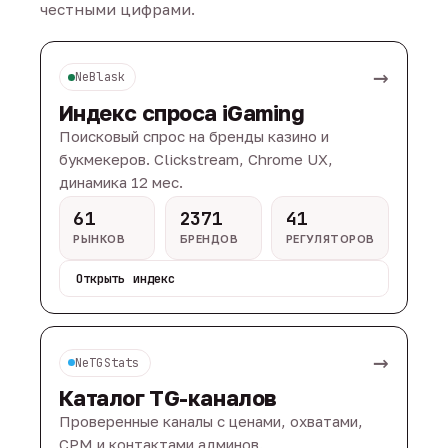
честными цифрами.
→
NeBlask
Индекс спроса iGaming
Поисковый спрос на бренды казино и
букмекеров. Clickstream, Chrome UX,
динамика 12 мес.
61
2371
41
РЫНКОВ
БРЕНДОВ
РЕГУЛЯТОРОВ
Открыть индекс
→
NeTGStats
Каталог TG-каналов
Проверенные каналы с ценами, охватами,
CPM и контактами админов.