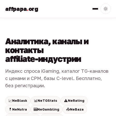
affpapa
.
org
Аналитика, каналы и
контакты
affiliate-индустрии
Индекс спроса iGaming, каталог TG-каналов
с ценами и CPM, базы C-level. Бесплатно,
без регистрации.
📈
📊
⚠️
NeBlask
NeTGStats
NeRating
💊
🎰
📥
NeNutra
NeGambling
NeBaza