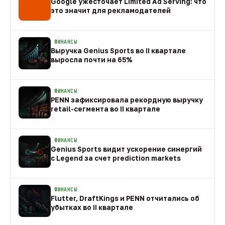
Google ужесточает Limited Ad Serving: что
это значит для рекламодателей
08 авг
ФИНАНСЫ
Выручка Genius Sports во II квартале
выросла почти на 65%
08 авг
ФИНАНСЫ
PENN зафиксировала рекордную выручку
retail-сегмента во II квартале
08 авг
ФИНАНСЫ
Genius Sports видит ускорение синергий
с Legend за счет prediction markets
08 авг
ФИНАНСЫ
Flutter, DraftKings и PENN отчитались об
убытках во II квартале
08 авг