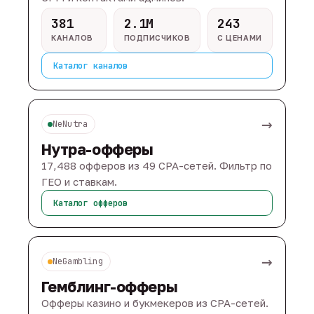
381
2.1M
243
КАНАЛОВ
ПОДПИСЧИКОВ
С ЦЕНАМИ
Каталог каналов
→
NeNutra
Нутра-офферы
17,488 офферов из 49 CPA-сетей. Фильтр по
ГЕО и ставкам.
Каталог офферов
→
NeGambling
Гемблинг-офферы
Офферы казино и букмекеров из CPA-сетей.