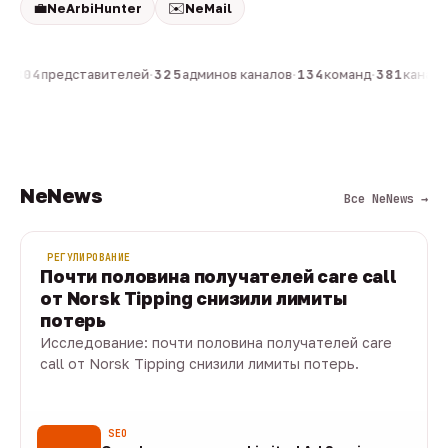
💼
✉️
NeArbiHunter
NeMail
н
·
804
представителей
·
325
админов каналов
·
134
команд
·
381
каналов
NeNews
Все NeNews →
РЕГУЛИРОВАНИЕ
Почти половина получателей care call
от Norsk Tipping снизили лимиты
потерь
Исследование: почти половина получателей care
call от Norsk Tipping снизили лимиты потерь.
08 авг · 1 мин
SEO