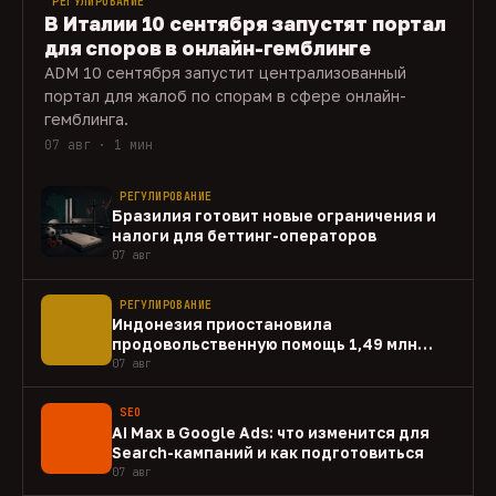
РЕГУЛИРОВАНИЕ
В Италии 10 сентября запустят портал
для споров в онлайн-гемблинге
ADM 10 сентября запустит централизованный
портал для жалоб по спорам в сфере онлайн-
гемблинга.
07 авг · 1 мин
РЕГУЛИРОВАНИЕ
Бразилия готовит новые ограничения и
налоги для беттинг-операторов
07 авг
РЕГУЛИРОВАНИЕ
Индонезия приостановила
продовольственную помощь 1,49 млн
домохозяйств
07 авг
SEO
AI Max в Google Ads: что изменится для
Search-кампаний и как подготовиться
07 авг