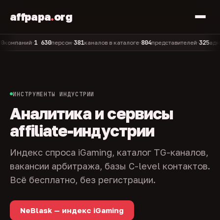
affpapa
.
org
1 630
381
804
325
паний
персон
каналов в каталоге
представителей
админов 
•
•
•
•
ИНСТРУМЕНТЫ ИНДУСТРИИ
Аналитика и сервисы
affiliate-индустрии
Индекс спроса iGaming, каталог TG-каналов,
вакансии арбитража, базы C-level контактов.
Всё бесплатно, без регистрации.
NeBlask — индекс iGaming