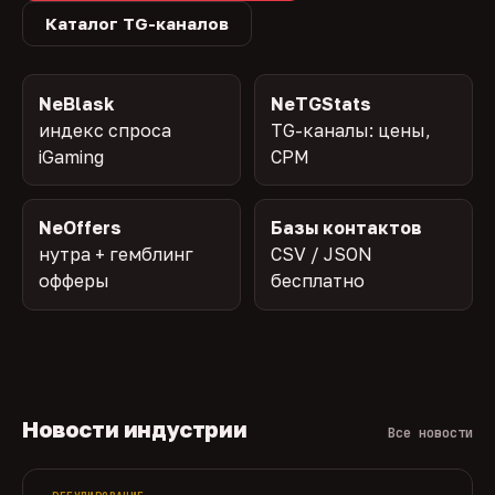
Каталог TG-каналов
NeBlask
NeTGStats
индекс спроса
TG-каналы: цены,
iGaming
CPM
NeOffers
Базы контактов
нутра + гемблинг
CSV / JSON
офферы
бесплатно
Новости индустрии
Все новости