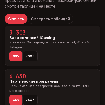
представители и команды. Забирай файлом или
смотри таблицей на месте.
Скачать
Смотреть таблицей
3 303
База компаний iGaming
Компании iGaming-индустрии: сайт, email, WhatsApp,
Telegram.
CSV
JSON
6 630
Партнёрские программы
Прямые affiliate-программы брендов с контактами
менеджеров.
CSV
JSON