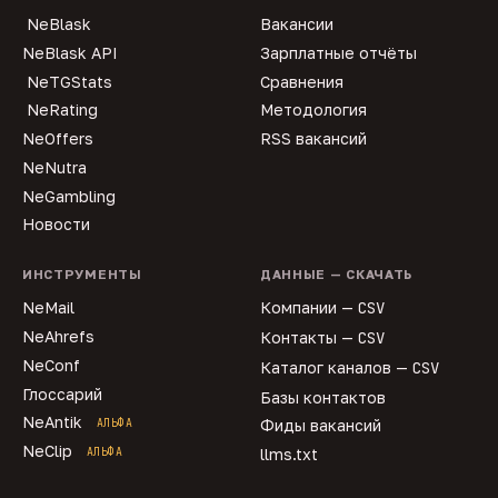
NeBlask
Вакансии
NeBlask API
Зарплатные отчёты
NeTGStats
Сравнения
NeRating
Методология
NeOffers
RSS вакансий
NeNutra
NeGambling
Новости
ИНСТРУМЕНТЫ
ДАННЫЕ — СКАЧАТЬ
NeMail
Компании —
CSV
NeAhrefs
Контакты —
CSV
NeConf
Каталог каналов —
CSV
Глоссарий
Базы контактов
NeAntik
АЛЬФА
Фиды вакансий
NeClip
АЛЬФА
llms.txt