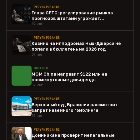
РЕГУЛИРОВАНИЕ
Глава CFTC: регулирование рынков
прогнозов штатами угрожает
федеральному рынку
07 авг
РЕГУЛИРОВАНИЕ
Казино на ипподромах Нью-Джерси не
попали в бюллетень на 2026 год
07 авг
ФИНАНСЫ
MGM China направит $122 млн на
промежуточные дивиденды
07 авг
РЕГУЛИРОВАНИЕ
Верховный суд Бразилии рассмотрит
запрет наземного гэмблинга
07 авг
РЕГУЛИРОВАНИЕ
Доминикана проверит нелегальные