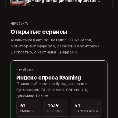
gambling-операции после принятия
закона
07 авг
ПРОДУКТЫ
Открытые сервисы
Аналитика iGaming, каталог TG-каналов,
мониторинг офферов, вакансии арбитража.
Бесплатно, с честными цифрами.
NeBlask
Индекс спроса iGaming
Поисковый спрос на бренды казино и
букмекеров. Clickstream, Chrome UX,
динамика 12 мес.
61
1439
41
РЫНКОВ
БРЕНДОВ
РЕГУЛЯТОРОВ