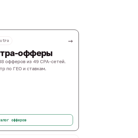
→
Nutra
тра-офферы
88 офферов из 49 CPA-сетей.
тр по ГЕО и ставкам.
талог офферов