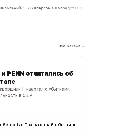
компаний
·
1 630
персон
·
804
представителей
·
325
админов каналов
·
Все NeNews →
s и PENN отчитались об
ртале
 завершили II квартал с убытками
ыльность в США.
 Selective Tax на онлайн-беттинг