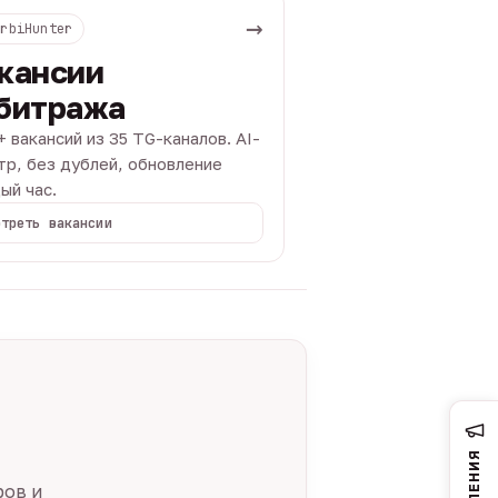
→
ArbiHunter
кансии
битража
+ вакансий из 35 TG-каналов. AI-
тр, без дублей, обновление
ый час.
отреть вакансии
ров и