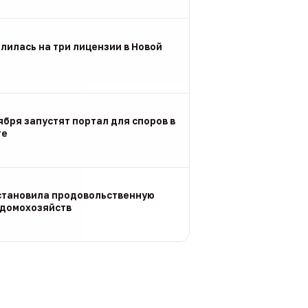
лилась на три лицензии в Новой
ября запустят портал для споров в
ге
становила продовольственную
 домохозяйств