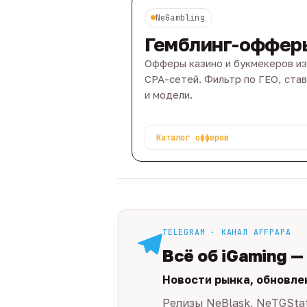
NeGambling
Гемблинг-оффер
Офферы казино и букмекеров из
CPA-сетей. Фильтр по ГЕО, ста
и модели.
Каталог офферов
TELEGRAM · КАНАЛ AFFPAPA
Всё об iGaming —
Новости рынка, обновле
Релизы NeBlask, NeTGSta