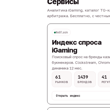
Сервисы
Аналитика iGaming, каталог TG-
арбитража. Бесплатно, с честн
NeBlask
Индекс спроса
iGaming
Поисковый спрос на бренды каз
букмекеров. Clickstream, Chrom
динамика 12 мес.
61
1439
41
РЫНКОВ
БРЕНДОВ
РЕГУ
Открыть индекс