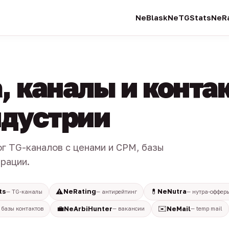
NeBlask
NeTGStats
NeRa
, каналы и конта
индустрии
ог TG-каналов с ценами и CPM, базы
трации.
⚠️
💊
ts
NeRating
NeNutra
— TG-каналы
— антирейтинг
— нутра-оффер
💼
✉️
NeArbiHunter
NeMail
 базы контактов
— вакансии
— temp mail