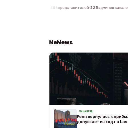
компаний
·
1 630
персон
·
804
представителей
·
325
админов каналов
·
NeNews
ФИНАНСЫ
Penn вернулась к прибыл
допускает выход на Las 