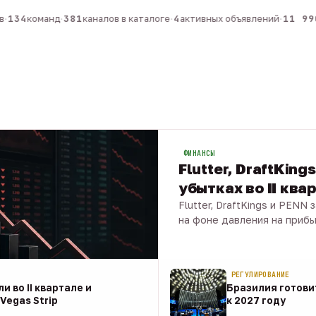
134
команд
·
381
каналов в каталоге
·
4
активных объявлений
·
11 990
ФИНАНСЫ
Flutter, DraftKing
убытках во II ква
Flutter, DraftKings и PENN
на фоне давления на приб
08 авг · 1 мин
РЕГУЛИРОВАНИЕ
и во II квартале и
Бразилия готовит
Vegas Strip
к 2027 году