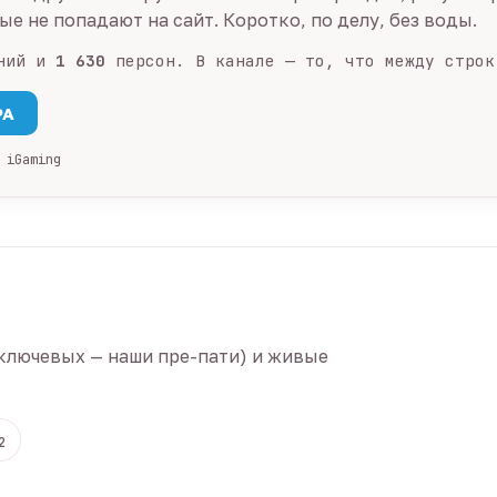
е не попадают на сайт. Коротко, по делу, без воды.
ний и
1 630
персон. В канале — то, что между строк
PA
 iGaming
ключевых — наши пре-пати) и живые
2