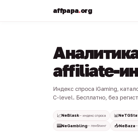
affpapa
.
org
Аналитика
affiliate-
Индекс спроса iGaming, катал
C-level. Бесплатно, без регис
📈
📊
NeBlask
NeTGSta
— индекс спроса
🎰
📥
NeGambling
NeBaza
— гемблинг
—