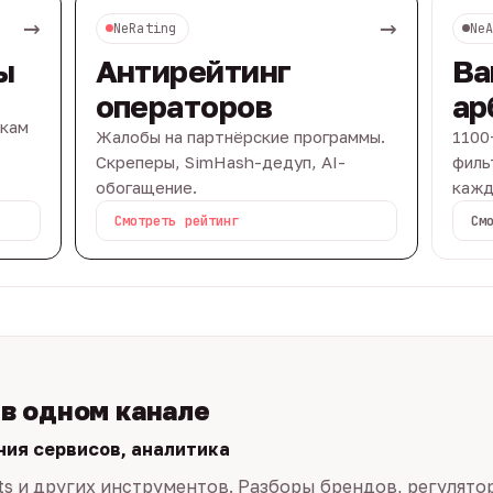
→
→
NeRating
Ne
ы
Антирейтинг
Ва
операторов
ар
вкам
Жалобы на партнёрские программы.
1100
Скреперы, SimHash-дедуп, AI-
филь
обогащение.
кажд
Смотреть рейтинг
См
 в одном канале
ния сервисов, аналитика
ts и других инструментов. Разборы брендов, регулято