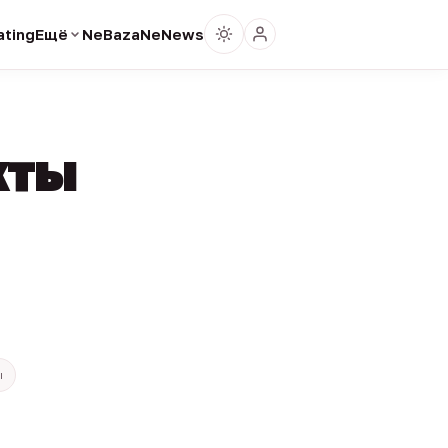
ting
Ещё
NeBaza
NeNews
кты
ы