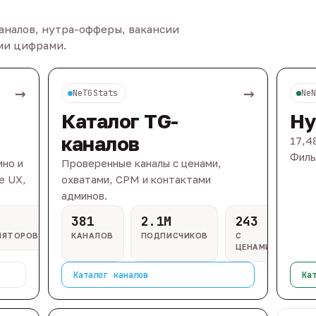
каналов, нутра-офферы, вакансии
ыми цифрами.
→
→
NeTGStats
Ne
Каталог TG-
Ну
каналов
17,4
Филь
ино и
Проверенные каналы с ценами,
e UX,
охватами, CPM и контактами
админов.
381
2.1M
243
ЛЯТОРОВ
КАНАЛОВ
ПОДПИСЧИКОВ
С
ЦЕНАМИ
Каталог каналов
Ка