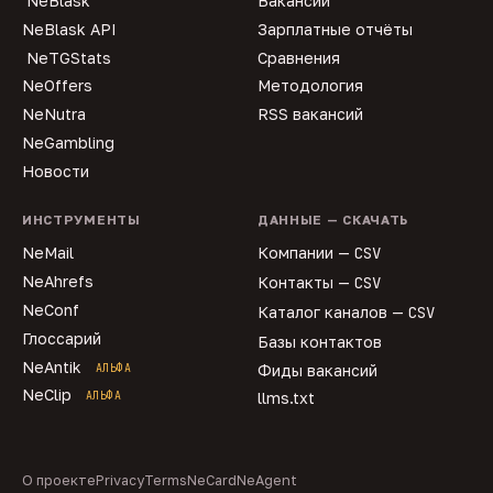
NeBlask
Вакансии
NeBlask API
Зарплатные отчёты
NeTGStats
Сравнения
NeOffers
Методология
NeNutra
RSS вакансий
NeGambling
Новости
ИНСТРУМЕНТЫ
ДАННЫЕ — СКАЧАТЬ
NeMail
Компании —
CSV
NeAhrefs
Контакты —
CSV
NeConf
Каталог каналов —
CSV
Глоссарий
Базы контактов
NeAntik
АЛЬФА
Фиды вакансий
NeClip
АЛЬФА
llms.txt
О проекте
Privacy
Terms
NeCard
NeAgent