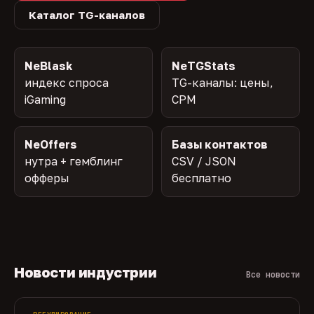
Каталог TG-каналов
NeBlask
NeTGStats
индекс спроса
TG-каналы: цены,
iGaming
CPM
NeOffers
Базы контактов
нутра + гемблинг
CSV / JSON
офферы
бесплатно
Новости индустрии
Все новости