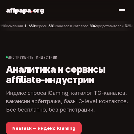
affpapa
.
org
1 630
381
804
325
омпаний
персон
каналов в каталоге
представителей
админо
•
•
•
•
ИНСТРУМЕНТЫ ИНДУСТРИИ
Аналитика и сервисы
affiliate-индустрии
Индекс спроса iGaming, каталог TG-каналов,
вакансии арбитража, базы C-level контактов.
Всё бесплатно, без регистрации.
NeBlask — индекс iGaming