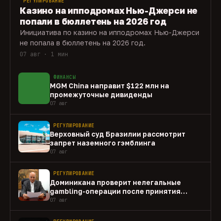
РЕГУЛИРОВАНИЕ
Казино на ипподромах Нью-Джерси не
попали в бюллетень на 2026 год
Инициатива по казино на ипподромах Нью-Джерси
не попала в бюллетень на 2026 год.
07 авг · 1 мин
ФИНАНСЫ
MGM China направит $122 млн на
промежуточные дивиденды
07 авг
РЕГУЛИРОВАНИЕ
Верховный суд Бразилии рассмотрит
запрет наземного гэмблинга
07 авг
РЕГУЛИРОВАНИЕ
Доминикана проверит нелегальные
gambling-операции после принятия
закона
07 авг