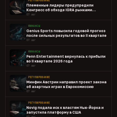
РЕГУЛИРОВАНИЕ
Племенные лидеры предупредили
Конгресс об обходе IGRA рынками
прогнозов
07 авг
ФИНАНСЫ
Genius Sports повысила годовой прогноз
после сильных результатов во II квартале
07 авг
ФИНАНСЫ
Penn Entertainment вернулась к прибыли
во II квартале 2026 года
07 авг
РЕГУЛИРОВАНИЕ
Минфин Австрии направил проект закона
об азартных играх в Еврокомиссию
07 авг
РЕГУЛИРОВАНИЕ
Novig подала иск к властям Нью-Йорка и
запустила платформу в США
07 авг