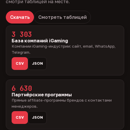
смотри таблицей на месте.
Скачать
Смотреть таблицей
3 303
База компаний iGaming
Компании iGaming-индустрии: сайт, email, WhatsApp,
Telegram.
CSV
JSON
6 630
Партнёрские программы
Прямые affiliate-программы брендов с контактами
менеджеров.
CSV
JSON