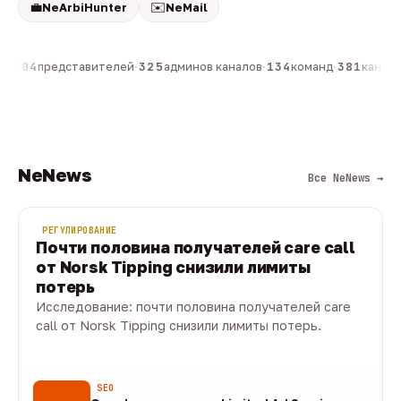
💼
✉️
NeArbiHunter
NeMail
н
·
804
представителей
·
325
админов каналов
·
134
команд
·
381
каналов
NeNews
Все NeNews →
РЕГУЛИРОВАНИЕ
Почти половина получателей care call
от Norsk Tipping снизили лимиты
потерь
Исследование: почти половина получателей care
call от Norsk Tipping снизили лимиты потерь.
08 авг · 1 мин
SEO