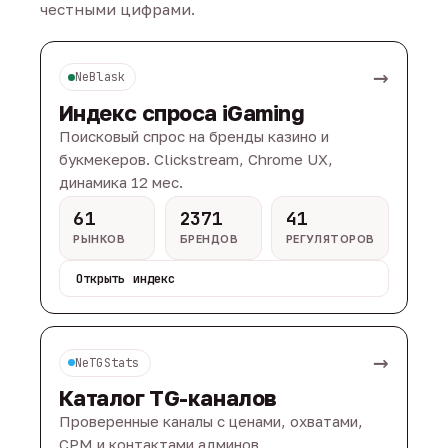
честными цифрами.
→
NeBlask
Индекс спроса iGaming
Поисковый спрос на бренды казино и
букмекеров. Clickstream, Chrome UX,
динамика 12 мес.
61
2371
41
РЫНКОВ
БРЕНДОВ
РЕГУЛЯТОРОВ
Открыть индекс
→
NeTGStats
Каталог TG-каналов
Проверенные каналы с ценами, охватами,
CPM и контактами админов.