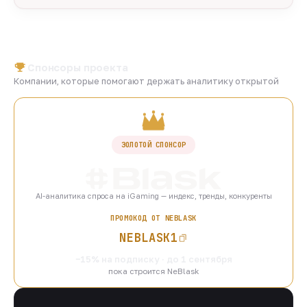
Спонсоры проекта
Компании, которые помогают держать аналитику открытой
ЗОЛОТОЙ СПОНСОР
AI-аналитика спроса на iGaming — индекс, тренды, конкуренты
ПРОМОКОД ОТ NEBLASK
NEBLASK1
−15% на подписку · до 1 сентября
пока строится NeBlask