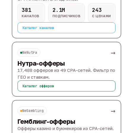
381
2.1M
243
КАНАЛОВ
ПОДПИСЧИКОВ
С ЦЕНАМИ
Каталог каналов
→
NeNutra
Нутра-офферы
17,488 офферов из 49 CPA-сетей. Фильтр по
ГЕО и ставкам.
Каталог офферов
→
NeGambling
Гемблинг-офферы
Офферы казино и букмекеров из CPA-сетей.