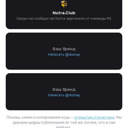
Nutra.Club
Закрытое сообщество Nutra-вертикали от команды M1
Ваш бренд
Написать @dumay
Ваш бренд
Написать @dumay
Показы, клики и копирования кода —
открытая статистика
. Мы
держим цифры публичными по той же логике, что и сам
NeBlask.