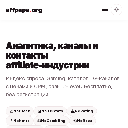
affpapa
.
org
Аналитика, каналы и
контакты
affiliate-индустрии
Индекс спроса iGaming, каталог TG-каналов
с ценами и CPM, базы C-level. Бесплатно,
без регистрации.
📈
📊
⚠️
NeBlask
NeTGStats
NeRating
💊
🎰
📥
NeNutra
NeGambling
NeBaza