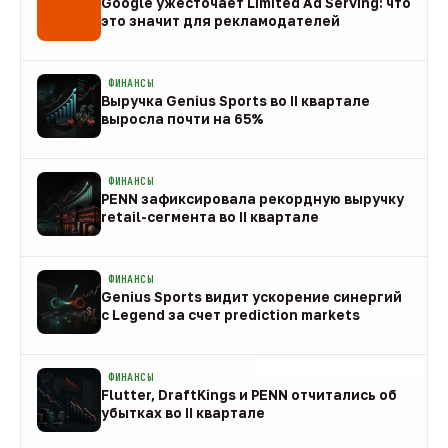
Google ужесточает Limited Ad Serving: что
это значит для рекламодателей
08 авг
ФИНАНСЫ
Выручка Genius Sports во II квартале
выросла почти на 65%
08 авг
ФИНАНСЫ
PENN зафиксировала рекордную выручку
retail-сегмента во II квартале
08 авг
ФИНАНСЫ
Genius Sports видит ускорение синергий
с Legend за счет prediction markets
08 авг
ФИНАНСЫ
Flutter, DraftKings и PENN отчитались об
убытках во II квартале
08 авг