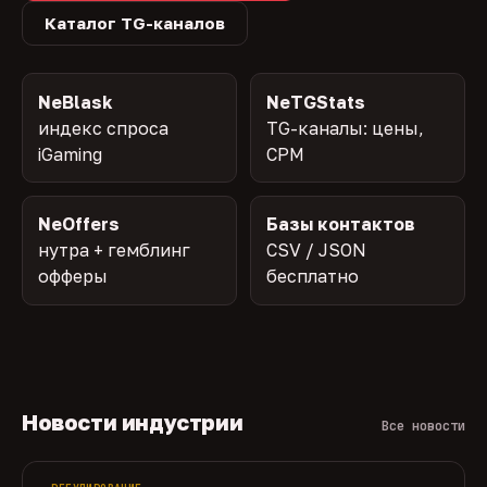
Каталог TG-каналов
NeBlask
NeTGStats
индекс спроса
TG-каналы: цены,
iGaming
CPM
NeOffers
Базы контактов
нутра + гемблинг
CSV / JSON
офферы
бесплатно
Новости индустрии
Все новости