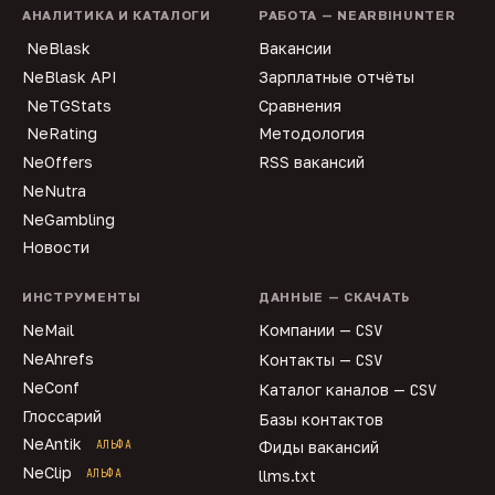
АНАЛИТИКА И КАТАЛОГИ
РАБОТА — NEARBIHUNTER
NeBlask
Вакансии
NeBlask API
Зарплатные отчёты
NeTGStats
Сравнения
NeRating
Методология
NeOffers
RSS вакансий
NeNutra
NeGambling
Новости
ИНСТРУМЕНТЫ
ДАННЫЕ — СКАЧАТЬ
NeMail
Компании —
CSV
NeAhrefs
Контакты —
CSV
NeConf
Каталог каналов —
CSV
Глоссарий
Базы контактов
NeAntik
АЛЬФА
Фиды вакансий
NeClip
АЛЬФА
llms.txt