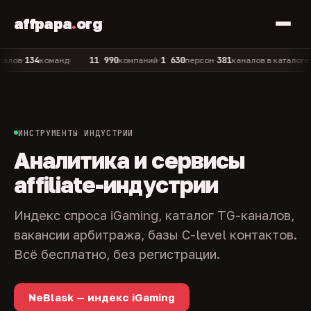
affpapa
.
org
134
11 990
1 630
381
804
команд
компаний
персон
каналов в каталоге
п
•
•
•
•
•
ИНСТРУМЕНТЫ ИНДУСТРИИ
Аналитика и сервисы
affiliate-индустрии
Индекс спроса iGaming, каталог TG-каналов,
вакансии арбитража, базы C-level контактов.
Всё бесплатно, без регистрации.
NeBlask — индекс iGaming