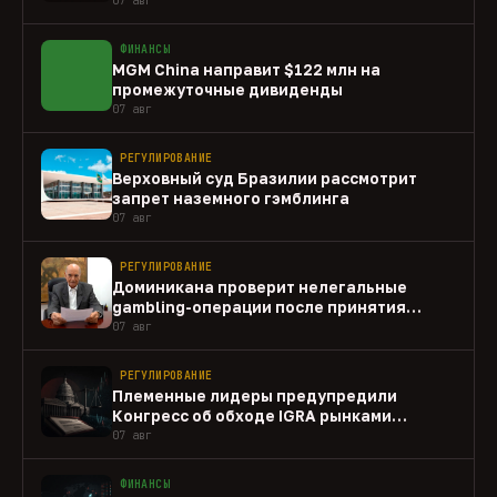
ФИНАНСЫ
MGM China направит $122 млн на
промежуточные дивиденды
07 авг
РЕГУЛИРОВАНИЕ
Верховный суд Бразилии рассмотрит
запрет наземного гэмблинга
07 авг
РЕГУЛИРОВАНИЕ
Доминикана проверит нелегальные
gambling-операции после принятия
закона
07 авг
РЕГУЛИРОВАНИЕ
Племенные лидеры предупредили
Конгресс об обходе IGRA рынками
прогнозов
07 авг
ФИНАНСЫ