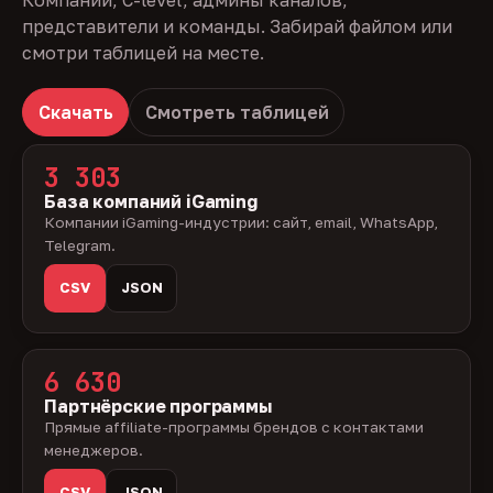
Компании, C-level, админы каналов,
представители и команды. Забирай файлом или
смотри таблицей на месте.
Скачать
Смотреть таблицей
3 303
База компаний iGaming
Компании iGaming-индустрии: сайт, email, WhatsApp,
Telegram.
CSV
JSON
6 630
Партнёрские программы
Прямые affiliate-программы брендов с контактами
менеджеров.
CSV
JSON