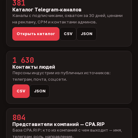
381
Каталог Telegram-каналов
Каналы с подписчиками, охватом за 30 дней, ценами
на рекламу, CPM и контактами админов.
Открыть каталог
CSV
JSON
1 630
Контакты людей
Персоны индустрии из публичных источников:
телеграм, почта, соцсети.
CSV
JSON
804
Представители компаний — CPA.RIP
База CPA.RIP: кто из компаний с чем выходит — имя,
телеграм, роль, направление.