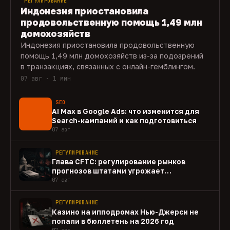
РЕГУЛИРОВАНИЕ
Индонезия приостановила
продовольственную помощь 1,49 млн
домохозяйств
Индонезия приостановила продовольственную
помощь 1,49 млн домохозяйств из-за подозрений
в транзакциях, связанных с онлайн-гемблингом.
07 авг · 1 мин
SEO
AI Max в Google Ads: что изменится для
Search-кампаний и как подготовиться
07 авг
РЕГУЛИРОВАНИЕ
Глава CFTC: регулирование рынков
прогнозов штатами угрожает
федеральному рынку
07 авг
РЕГУЛИРОВАНИЕ
Казино на ипподромах Нью-Джерси не
попали в бюллетень на 2026 год
07 авг