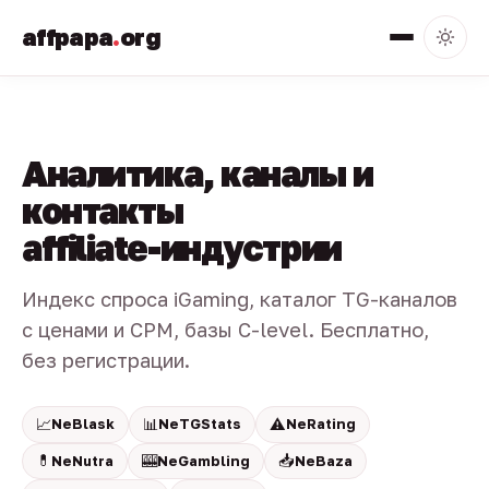
affpapa
.
org
Аналитика, каналы и
контакты
affiliate-индустрии
Индекс спроса iGaming, каталог TG-каналов
с ценами и CPM, базы C-level. Бесплатно,
без регистрации.
📈
📊
⚠️
NeBlask
NeTGStats
NeRating
💊
🎰
📥
NeNutra
NeGambling
NeBaza