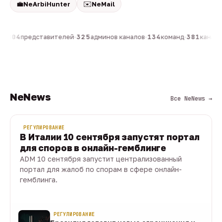
💼
✉️
NeArbiHunter
NeMail
н
·
804
представителей
·
325
админов каналов
·
134
команд
·
381
каналов
NeNews
Все NeNews →
РЕГУЛИРОВАНИЕ
В Италии 10 сентября запустят портал
для споров в онлайн-гемблинге
ADM 10 сентября запустит централизованный
портал для жалоб по спорам в сфере онлайн-
гемблинга.
07 авг · 1 мин
РЕГУЛИРОВАНИЕ