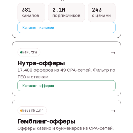
381
2.1M
243
КАНАЛОВ
ПОДПИСЧИКОВ
С ЦЕНАМИ
Каталог каналов
→
NeNutra
Нутра-офферы
17,488 офферов из 49 CPA-сетей. Фильтр по
ГЕО и ставкам.
Каталог офферов
→
NeGambling
Гемблинг-офферы
Офферы казино и букмекеров из CPA-сетей.