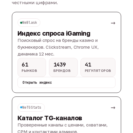
честными цифрами.
→
NeBlask
Индекс спроса iGaming
Поисковый спрос на бренды казино и
букмекеров. Clickstream, Chrome UX,
динамика 12 мес.
61
1439
41
РЫНКОВ
БРЕНДОВ
РЕГУЛЯТОРОВ
Открыть индекс
→
NeTGStats
Каталог TG-каналов
Проверенные каналы с ценами, охватами,
CPM и контактами админов.