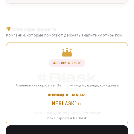
Спонсоры проекта
Компании, которые помогают держать аналитику открытой
ЗОЛОТОЙ СПОНСОР
AI-аналитика спроса на iGaming — индекс, тренды, конкуренты
ПРОМОКОД ОТ NEBLASK
NEBLASK1
−15% на подписку · до 1 сентября
пока строится NeBlask