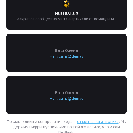
Nutra.Club
Закрытое сообщество Nutra-вертикали от команды M1
Ваш бренд
Написать @dumay
Ваш бренд
Написать @dumay
Показы, клики и копирования кода —
открытая статистика
. Мы
держим цифры публичными по той же логике, что и сам
NeBlask.