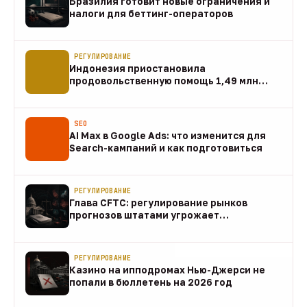
Бразилия готовит новые ограничения и
налоги для беттинг-операторов
07 авг
РЕГУЛИРОВАНИЕ
Индонезия приостановила
продовольственную помощь 1,49 млн
домохозяйств
07 авг
SEO
AI Max в Google Ads: что изменится для
Search-кампаний и как подготовиться
07 авг
РЕГУЛИРОВАНИЕ
Глава CFTC: регулирование рынков
прогнозов штатами угрожает
федеральному рынку
07 авг
РЕГУЛИРОВАНИЕ
Казино на ипподромах Нью-Джерси не
попали в бюллетень на 2026 год
07 авг