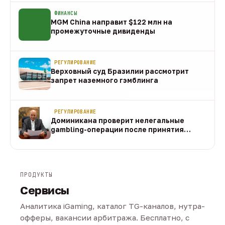
ФИНАНСЫ
MGM China направит $122 млн на
промежуточные дивиденды
07 авг
РЕГУЛИРОВАНИЕ
Верховный суд Бразилии рассмотрит
запрет наземного гэмблинга
07 авг
РЕГУЛИРОВАНИЕ
Доминикана проверит нелегальные
gambling-операции после принятия
закона
07 авг
ПРОДУКТЫ
Сервисы
Аналитика iGaming, каталог TG-каналов, нутра-
офферы, вакансии арбитража. Бесплатно, с