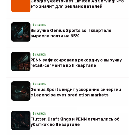
Google ужесточает Limited Ad Serving: что
это значит для рекламодателей
08 авг
ФИНАНСЫ
Выручка Genius Sports во II квартале
выросла почти на 65%
08 авг
ФИНАНСЫ
PENN зафиксировала рекордную выручку
retail-сегмента во II квартале
08 авг
ФИНАНСЫ
Genius Sports видит ускорение синергий
с Legend за счет prediction markets
08 авг
ФИНАНСЫ
Flutter, DraftKings и PENN отчитались об
убытках во II квартале
08 авг