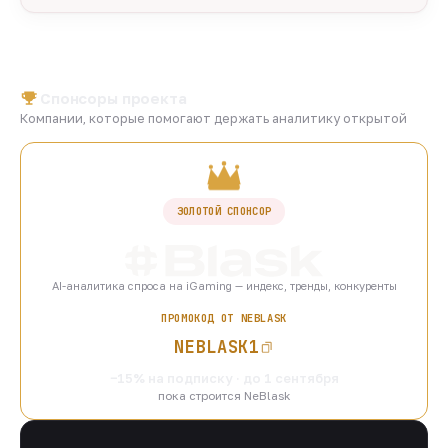
Спонсоры проекта
Компании, которые помогают держать аналитику открытой
ЗОЛОТОЙ СПОНСОР
AI-аналитика спроса на iGaming — индекс, тренды, конкуренты
ПРОМОКОД ОТ NEBLASK
NEBLASK1
−15% на подписку · до 1 сентября
пока строится NeBlask