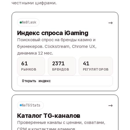
честными цифрами.
→
NeBlask
Индекс спроса iGaming
Поисковый спрос на бренды казино и
букмекеров. Clickstream, Chrome UX,
динамика 12 мес.
61
2371
41
РЫНКОВ
БРЕНДОВ
РЕГУЛЯТОРОВ
Открыть индекс
→
NeTGStats
Каталог TG-каналов
Проверенные каналы с ценами, охватами,
CPM и контактами админов.