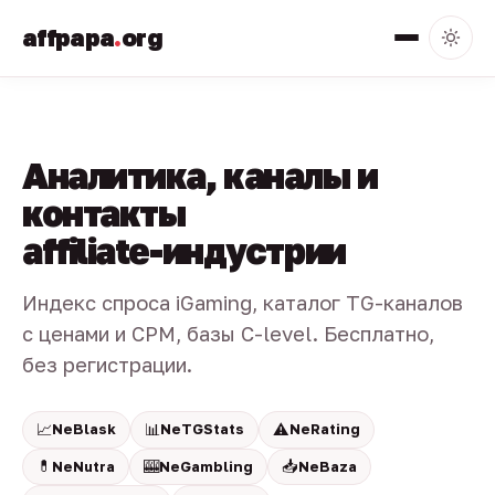
affpapa
.
org
Аналитика, каналы и
контакты
affiliate-индустрии
Индекс спроса iGaming, каталог TG-каналов
с ценами и CPM, базы C-level. Бесплатно,
без регистрации.
📈
📊
⚠️
NeBlask
NeTGStats
NeRating
💊
🎰
📥
NeNutra
NeGambling
NeBaza