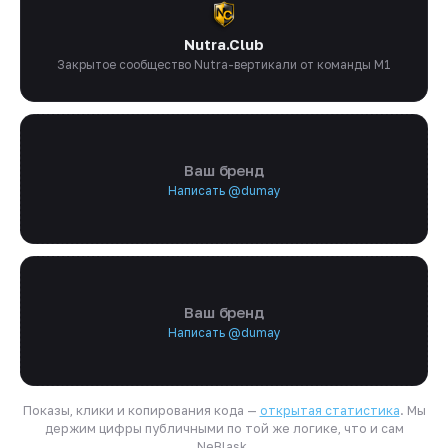
Nutra.Club
Закрытое сообщество Nutra-вертикали от команды M1
Ваш бренд
Написать @dumay
Ваш бренд
Написать @dumay
Показы, клики и копирования кода —
открытая статистика
. Мы
держим цифры публичными по той же логике, что и сам
NeBlask.