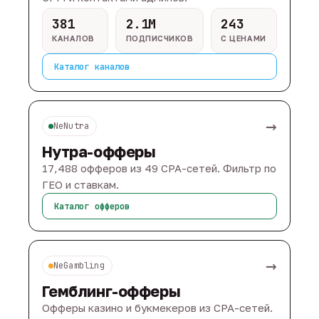
381
2.1M
243
КАНАЛОВ
ПОДПИСЧИКОВ
С ЦЕНАМИ
Каталог каналов
→
NeNutra
Нутра-офферы
17,488 офферов из 49 CPA-сетей. Фильтр по
ГЕО и ставкам.
Каталог офферов
→
NeGambling
Гемблинг-офферы
Офферы казино и букмекеров из CPA-сетей.