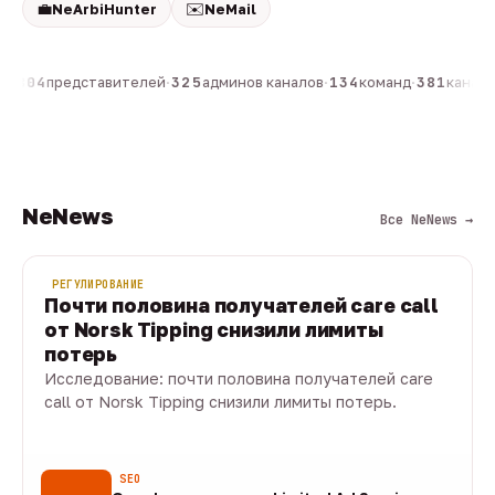
💼
✉️
NeArbiHunter
NeMail
н
·
804
представителей
·
325
админов каналов
·
134
команд
·
381
каналов
NeNews
Все NeNews →
РЕГУЛИРОВАНИЕ
Почти половина получателей care call
от Norsk Tipping снизили лимиты
потерь
Исследование: почти половина получателей care
call от Norsk Tipping снизили лимиты потерь.
08 авг · 1 мин
SEO