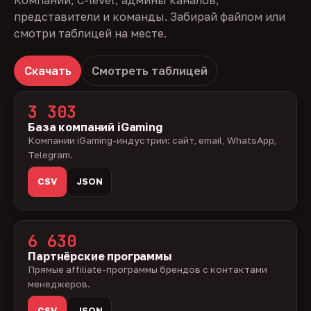
Компании, C-level, админы каналов,
представители и команды. Забирай файлом или
смотри таблицей на месте.
Скачать
Смотреть таблицей
3 303
База компаний iGaming
Компании iGaming-индустрии: сайт, email, WhatsApp,
Telegram.
CSV
JSON
6 630
Партнёрские программы
Прямые affiliate-программы брендов с контактами
менеджеров.
CSV
JSON