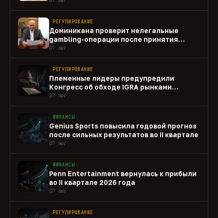
РЕГУЛИРОВАНИЕ
Доминикана проверит нелегальные
gambling-операции после принятия
закона
07 авг
РЕГУЛИРОВАНИЕ
Племенные лидеры предупредили
Конгресс об обходе IGRA рынками
прогнозов
07 авг
ФИНАНСЫ
Genius Sports повысила годовой прогноз
после сильных результатов во II квартале
07 авг
ФИНАНСЫ
Penn Entertainment вернулась к прибыли
во II квартале 2026 года
07 авг
РЕГУЛИРОВАНИЕ