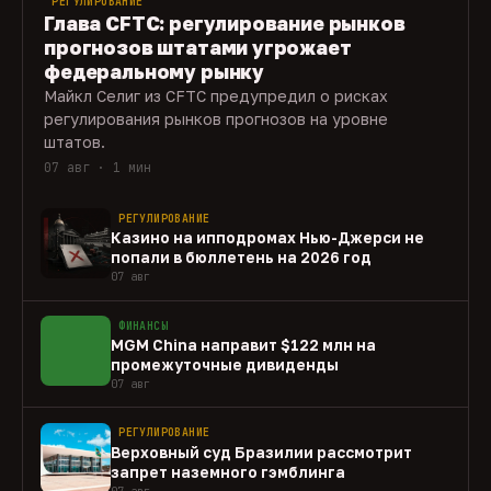
РЕГУЛИРОВАНИЕ
Глава CFTC: регулирование рынков
прогнозов штатами угрожает
федеральному рынку
Майкл Селиг из CFTC предупредил о рисках
регулирования рынков прогнозов на уровне
штатов.
07 авг · 1 мин
РЕГУЛИРОВАНИЕ
Казино на ипподромах Нью-Джерси не
попали в бюллетень на 2026 год
07 авг
ФИНАНСЫ
MGM China направит $122 млн на
промежуточные дивиденды
07 авг
РЕГУЛИРОВАНИЕ
Верховный суд Бразилии рассмотрит
запрет наземного гэмблинга
07 авг