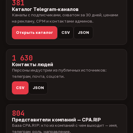
381
Каталог Telegram-каналов
Каналы с подписчиками, охватом за 30 дней, ценами
на рекламу, CPM и контактами админов.
Открыть каталог
CSV
JSON
1 630
Контакты людей
Персоны индустрии из публичных источников:
телеграм, почта, соцсети.
CSV
JSON
804
Представители компаний — CPA.RIP
База CPA.RIP: кто из компаний с чем выходит — имя,
телеграм, роль, направление.