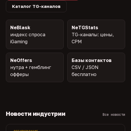
Каталог TG-каналов
NeBlask
NeTGStats
индекс спроса
TG-каналы: цены,
iGaming
CPM
NeOffers
Базы контактов
нутра + гемблинг
CSV / JSON
офферы
бесплатно
Новости индустрии
Все новости