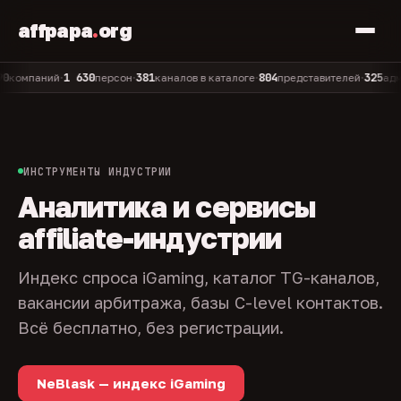
affpapa
.
org
1 630
381
804
325
паний
персон
каналов в каталоге
представителей
админов
•
•
•
•
ИНСТРУМЕНТЫ ИНДУСТРИИ
Аналитика и сервисы
affiliate-индустрии
Индекс спроса iGaming, каталог TG-каналов,
вакансии арбитража, базы C-level контактов.
Всё бесплатно, без регистрации.
NeBlask — индекс iGaming