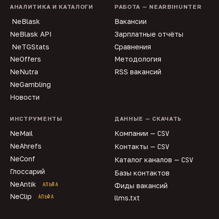
АНАЛИТИКА И КАТАЛОГИ
РАБОТА — NEARBIHUNTER
NeBlask
Вакансии
NeBlask API
Зарплатные отчёты
NeTGStats
Сравнения
NeOffers
Методология
NeNutra
RSS вакансий
NeGambling
Новости
ИНСТРУМЕНТЫ
ДАННЫЕ — СКАЧАТЬ
NeMail
Компании —
CSV
NeAhrefs
Контакты —
CSV
NeConf
Каталог каналов —
CSV
Глоссарий
Базы контактов
NeAntik
АЛЬФА
Фиды вакансий
NeClip
АЛЬФА
llms.txt