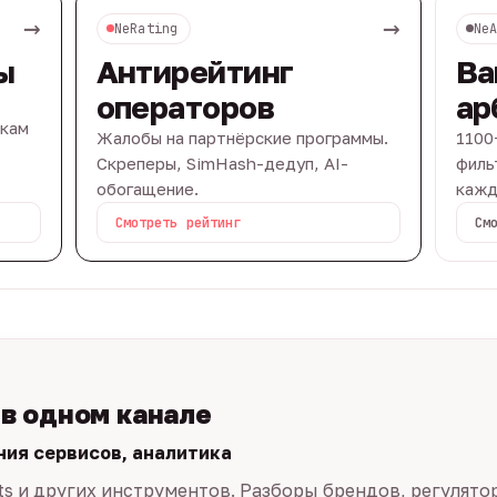
→
→
NeRating
Ne
ы
Антирейтинг
Ва
операторов
ар
вкам
Жалобы на партнёрские программы.
1100
Скреперы, SimHash-дедуп, AI-
филь
обогащение.
кажд
Смотреть рейтинг
См
 в одном канале
ния сервисов, аналитика
ts и других инструментов. Разборы брендов, регулято