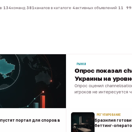
134
команд
·
381
каналов в каталоге
·
4
активных объявлений
·
11 990
РЫНКИ
Опрос показал ch
Украины на уров
Опрос оценил channelisati
игроков не интересуется 
07 авг · 1 мин
РЕГУЛИРОВАНИЕ
апустят портал для споров в
Бразилия готови
беттинг-операто