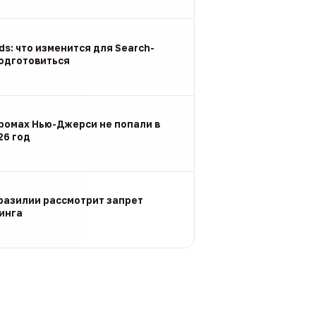
Ads: что изменится для Search-
подготовиться
ромах Нью-Джерси не попали в
26 год
разилии рассмотрит запрет
инга