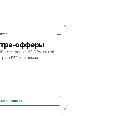
→
Nutra
тра-офферы
88 офферов из 49 CPA-сетей.
тр по ГЕО и ставкам.
талог офферов