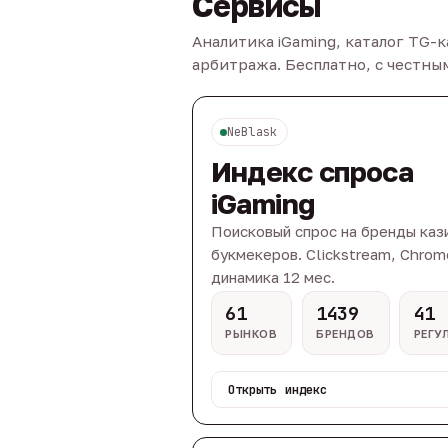
Сервисы
Аналитика iGaming, каталог TG-
арбитража. Бесплатно, с честн
NeBlask
Индекс спроса
iGaming
Поисковый спрос на бренды каз
букмекеров. Clickstream, Chrom
динамика 12 мес.
61
1439
41
РЫНКОВ
БРЕНДОВ
РЕГУ
Открыть индекс