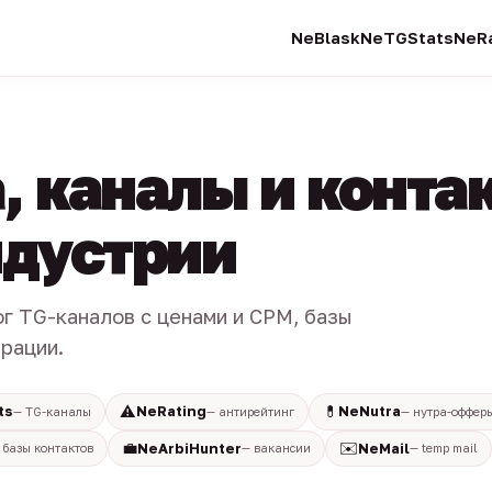
NeBlask
NeTGStats
NeRa
, каналы и конта
индустрии
ог TG-каналов с ценами и CPM, базы
трации.
⚠️
💊
ts
NeRating
NeNutra
— TG-каналы
— антирейтинг
— нутра-оффер
💼
✉️
NeArbiHunter
NeMail
 базы контактов
— вакансии
— temp mail