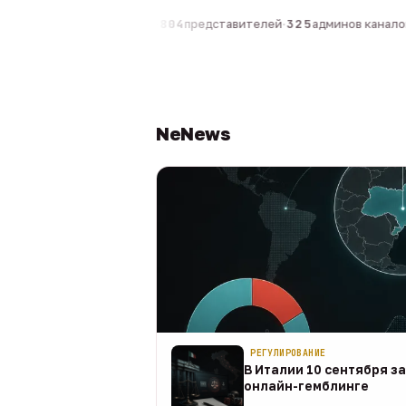
0
компаний
·
1 630
персон
·
804
представителей
·
325
админов каналов
·
NeNews
РЕГУЛИРОВАНИЕ
В Италии 10 сентября з
онлайн-гемблинге