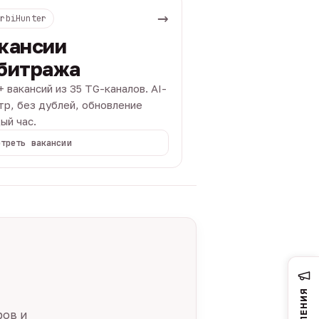
→
ArbiHunter
кансии
битража
+ вакансий из 35 TG-каналов. AI-
тр, без дублей, обновление
ый час.
отреть вакансии
ров и