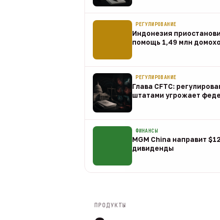
07 авг
РЕГУЛИРОВАНИЕ
Индонезия приостанов
помощь 1,49 млн домох
07 авг
РЕГУЛИРОВАНИЕ
Глава CFTC: регулирова
штатами угрожает фед
07 авг
ФИНАНСЫ
MGM China направит $1
дивиденды
07 авг
ПРОДУКТЫ