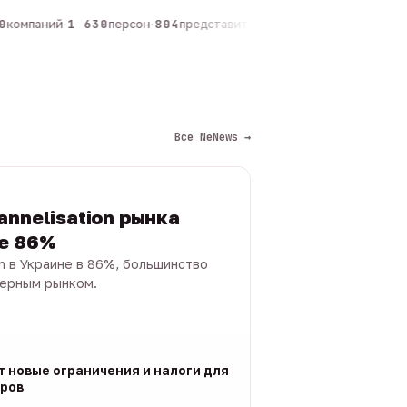
компаний
·
1 630
персон
·
804
представителей
·
325
админов каналов
·
Все NeNews →
annelisation рынка
не 86%
on в Украине в 86%, большинство
черным рынком.
т новые ограничения и налоги для
ров