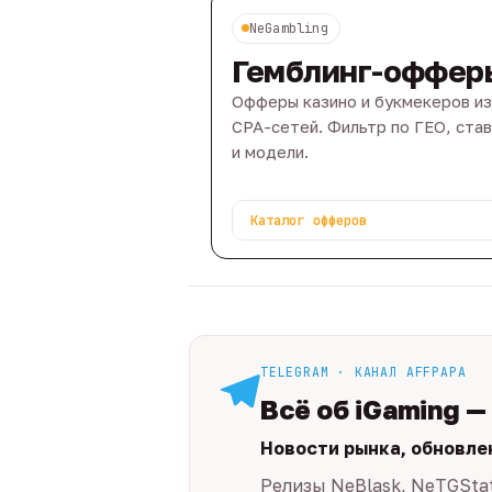
NeGambling
Гемблинг-оффер
Офферы казино и букмекеров из
CPA-сетей. Фильтр по ГЕО, ста
и модели.
Каталог офферов
TELEGRAM · КАНАЛ AFFPAPA
Всё об iGaming —
Новости рынка, обновле
Релизы NeBlask, NeTGSta