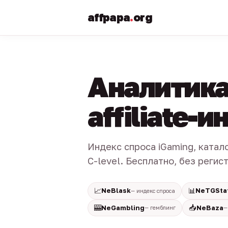
affpapa
.
org
Аналитика
affiliate-
Индекс спроса iGaming, катал
C-level. Бесплатно, без регис
📈
📊
NeBlask
NeTGSta
— индекс спроса
🎰
📥
NeGambling
NeBaza
— гемблинг
—