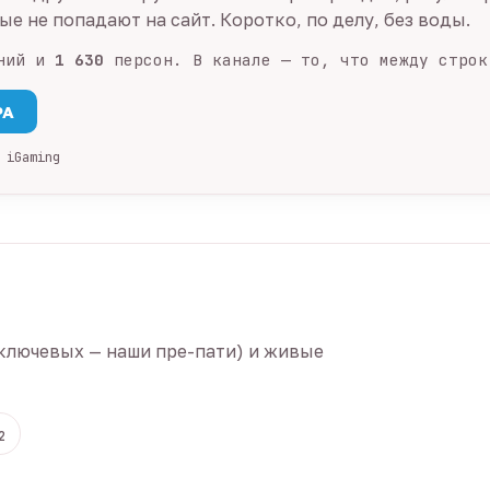
е не попадают на сайт. Коротко, по делу, без воды.
ний и
1 630
персон. В канале — то, что между строк
PA
 iGaming
ключевых — наши пре-пати) и живые
2