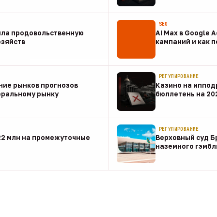
07 авг
SEO
ила продовольственную
AI Max в Google 
озяйств
кампаний и как 
07 авг
РЕГУЛИРОВАНИЕ
ние рынков прогнозов
Казино на иппод
еральному рынку
бюллетень на 20
07 авг
РЕГУЛИРОВАНИЕ
22 млн на промежуточные
Верховный суд Б
наземного гэмбл
07 авг