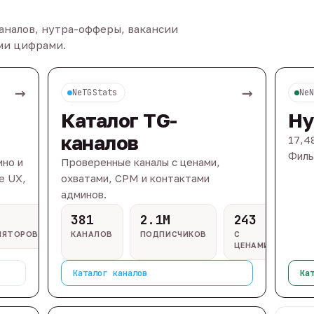
каналов, нутра-офферы, вакансии
ыми цифрами.
→
→
NeTGStats
Ne
Каталог TG-
Ну
каналов
17,4
Филь
ино и
Проверенные каналы с ценами,
e UX,
охватами, CPM и контактами
админов.
381
2.1M
243
ЛЯТОРОВ
КАНАЛОВ
ПОДПИСЧИКОВ
С
ЦЕНАМИ
Каталог каналов
Ка