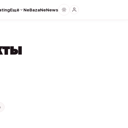
ting
Ещё
NeBaza
NeNews
кты
ы