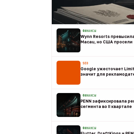
ФИНАНСЫ
Wynn Resorts превысила
Macau, но США просели
09 авг
SEO
Google ужесточает Limit
значит для рекламодат
08 авг
ФИНАНСЫ
PENN зафиксировала рек
сегмента во II квартале
08 авг
ФИНАНСЫ
Flutter, DraftKings и PE