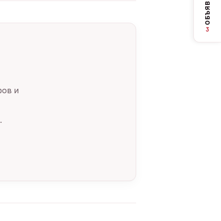
ОБЪЯВЛЕНИЯ
3
ров и
.