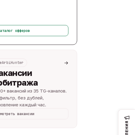
аталог офферов
→
eArbiHunter
акансии
рбитража
0+ вакансий из 35 TG-каналов.
фильтр, без дублей,
овление каждый час.
мотреть вакансии