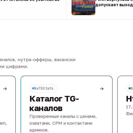
допускает выход 
08 авг
каналов, нутра-офферы, вакансии
ыми цифрами.
→
→
NeTGStats
N
Каталог TG-
Н
каналов
17,
Фил
Проверенные каналы с ценами,
eam,
охватами, CPM и контактами
админов.