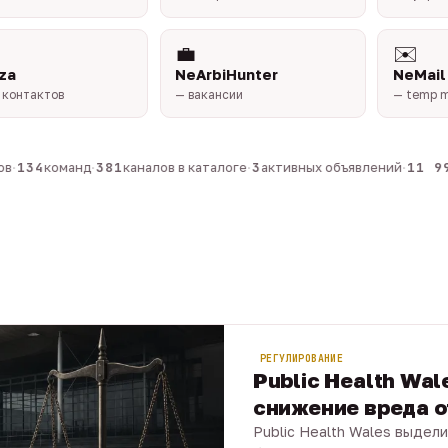
💼
✉️
za
NeArbiHunter
NeMail
 контактов
— вакансии
— temp m
·
134
команд
·
381
каналов в каталоге
·
3
активных объявлений
·
11 990
РЕГУЛИРОВАНИЕ
Public Health Wal
снижение вреда о
Public Health Wales выдели