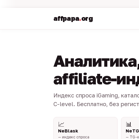
affpapa
.
org
Аналитика,
affiliate-и
Индекс спроса iGaming, катал
C-level. Бесплатно, без регис
📈
📊
NeBlask
NeTG
— индекс спроса
— TG-