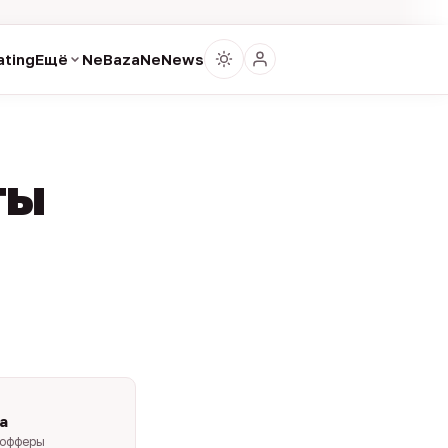
ting
Ещё
NeBaza
NeNews
ты
a
-офферы