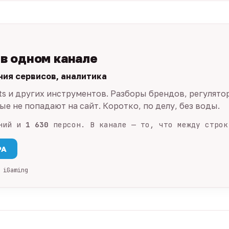
 в одном канале
ния сервисов, аналитика
ts и других инструментов. Разборы брендов, регулято
е не попадают на сайт. Коротко, по делу, без воды.
ний и
1 630
персон. В канале — то, что между строк
PA
 iGaming