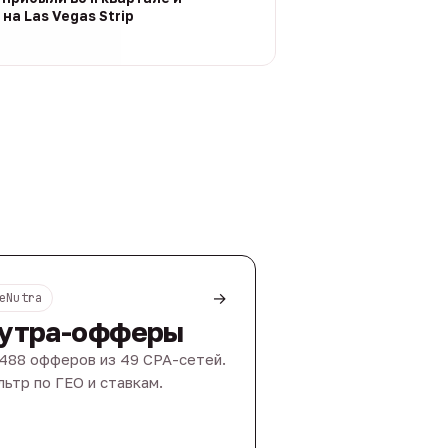
на Las Vegas Strip
→
eNutra
утра-офферы
488 офферов из 49 CPA-сетей.
ьтр по ГЕО и ставкам.