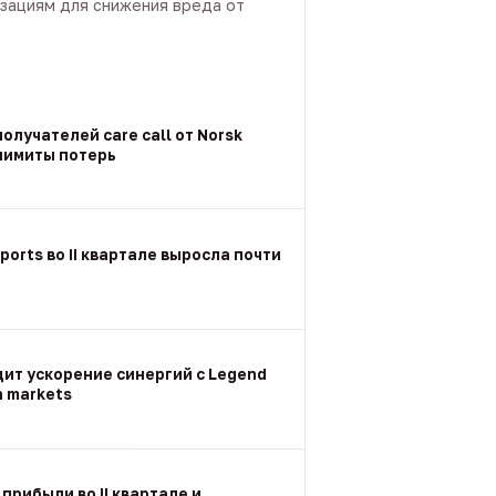
зациям для снижения вреда от
олучателей care call от Norsk
 лимиты потерь
ports во II квартале выросла почти
дит ускорение синергий с Legend
n markets
 прибыли во II квартале и