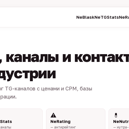
NeBlask
NeTGStats
NeRa
 каналы и контак
ндустрии
ог TG-каналов с ценами и CPM, базы
трации.
⚠️
💊
Stats
NeRating
NeNutr
каналы
— антирейтинг
— нутра