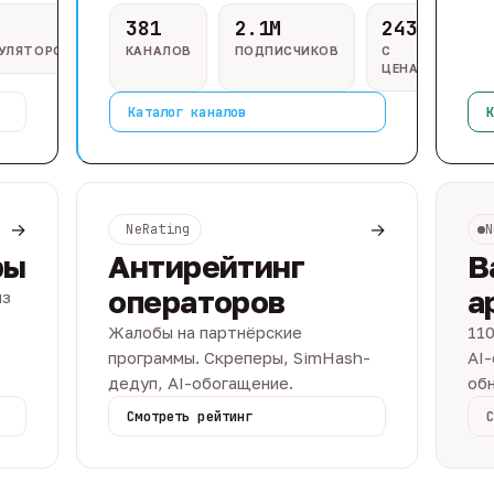
381
2.1M
243
ГУЛЯТОРОВ
КАНАЛОВ
ПОДПИСЧИКОВ
С
ЦЕНАМИ
Каталог каналов
К
→
→
NeRating
N
ры
Антирейтинг
В
операторов
а
из
Жалобы на партнёрские
110
программы. Скреперы, SimHash-
AI-
дедуп, AI-обогащение.
обн
Смотреть рейтинг
С