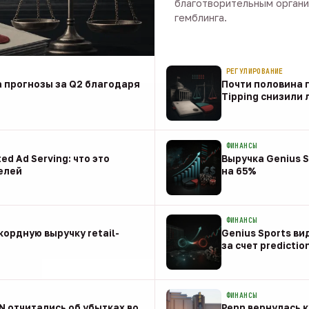
благотворительным органи
гемблинга.
09 авг · 1 мин
РЕГУЛИРОВАНИЕ
 прогнозы за Q2 благодаря
Почти половина п
Tipping снизили
08 авг
ФИНАНСЫ
ed Ad Serving: что это
Выручка Genius S
елей
на 65%
08 авг
ФИНАНСЫ
ордную выручку retail-
Genius Sports ви
за счет predictio
08 авг
ФИНАНСЫ
NN отчитались об убытках во
Penn вернулась к