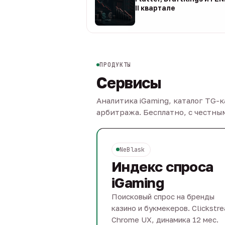
II квартале
08 авг
ПРОДУКТЫ
Сервисы
Аналитика iGaming, каталог TG-
арбитража. Бесплатно, с честн
NeBlask
Индекс спроса
iGaming
Поисковый спрос на бренды
казино и букмекеров. Clickstr
Chrome UX, динамика 12 мес.