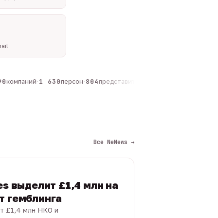
ail
компаний
·
1 630
персон
·
804
представителей
·
325
админов каналов
·
Все NeNews →
es выделит £1,4 млн на
т гемблинга
т £1,4 млн НКО и