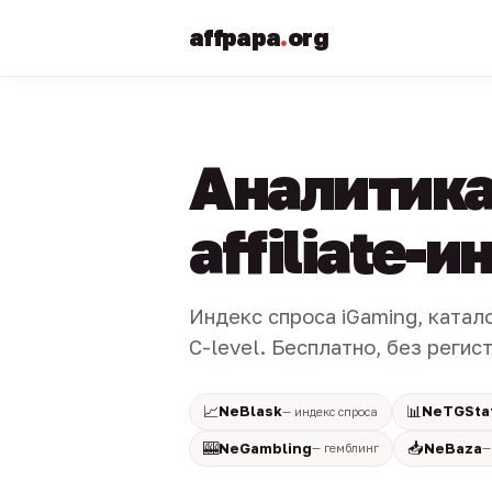
affpapa
.
org
Аналитика
affiliate-
Индекс спроса iGaming, катал
C-level. Бесплатно, без регис
📈
📊
NeBlask
NeTGSta
— индекс спроса
🎰
📥
NeGambling
NeBaza
— гемблинг
—