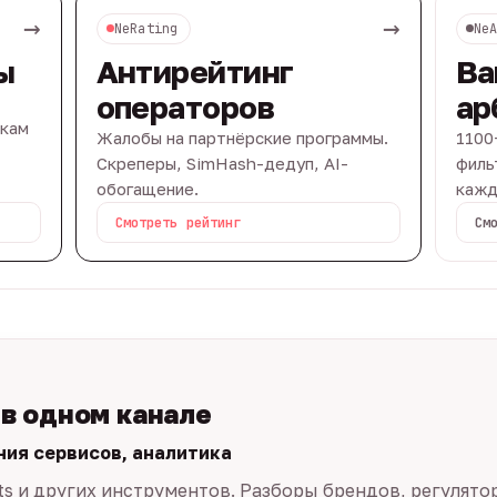
→
→
NeRating
Ne
ы
Антирейтинг
Ва
операторов
ар
вкам
Жалобы на партнёрские программы.
1100
Скреперы, SimHash-дедуп, AI-
филь
обогащение.
кажд
Смотреть рейтинг
См
 в одном канале
ния сервисов, аналитика
ts и других инструментов. Разборы брендов, регулято