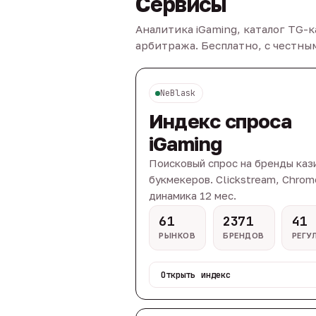
Сервисы
Аналитика iGaming, каталог TG-
арбитража. Бесплатно, с честн
NeBlask
Индекс спроса
iGaming
Поисковый спрос на бренды каз
букмекеров. Clickstream, Chrom
динамика 12 мес.
61
2371
41
РЫНКОВ
БРЕНДОВ
РЕГУ
Открыть индекс