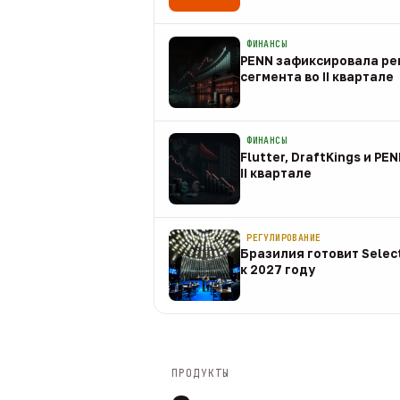
08 авг
ФИНАНСЫ
PENN зафиксировала рек
сегмента во II квартале
08 авг
ФИНАНСЫ
Flutter, DraftKings и PE
II квартале
08 авг
РЕГУЛИРОВАНИЕ
Бразилия готовит Selec
к 2027 году
08 авг
ПРОДУКТЫ