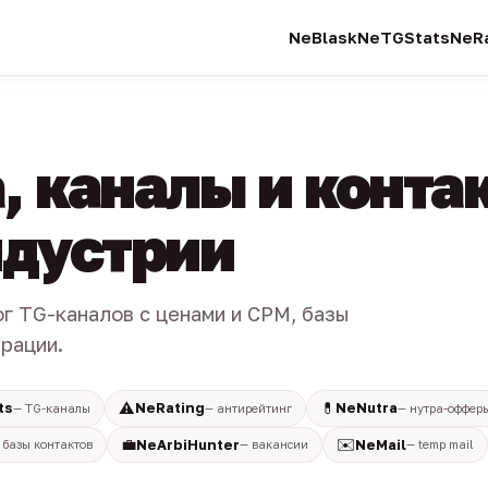
NeBlask
NeTGStats
NeRa
, каналы и конта
индустрии
ог TG-каналов с ценами и CPM, базы
трации.
⚠️
💊
ts
NeRating
NeNutra
— TG-каналы
— антирейтинг
— нутра-оффер
💼
✉️
NeArbiHunter
NeMail
 базы контактов
— вакансии
— temp mail