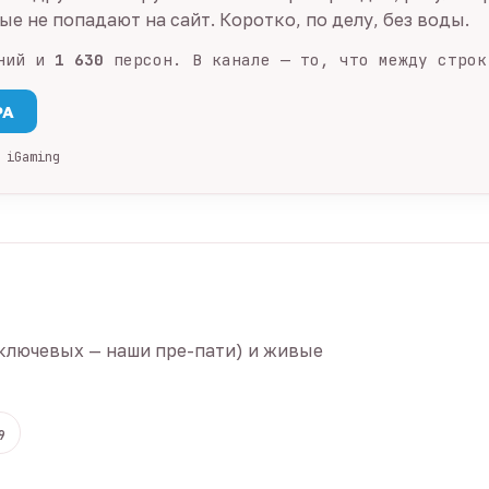
е не попадают на сайт. Коротко, по делу, без воды.
ний и
1 630
персон. В канале — то, что между строк
PA
 iGaming
ключевых — наши пре-пати) и живые
9