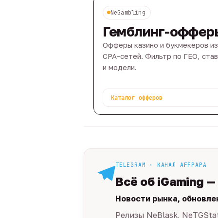
NeGambling
Гемблинг-оффер
Офферы казино и букмекеров из
CPA-сетей. Фильтр по ГЕО, ста
и модели.
Каталог офферов
TELEGRAM · КАНАЛ AFFPAPA
Всё об iGaming —
Новости рынка, обновле
Релизы NeBlask, NeTGSta