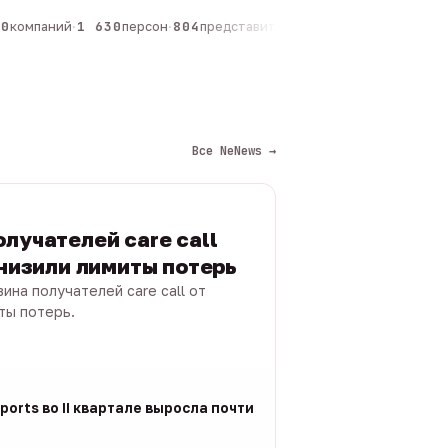
компаний
·
1 630
персон
·
804
представителей
·
325
админов каналов
·
Все NeNews →
лучателей care call
снизили лимиты потерь
ина получателей care call от
ты потерь.
ports во II квартале выросла почти