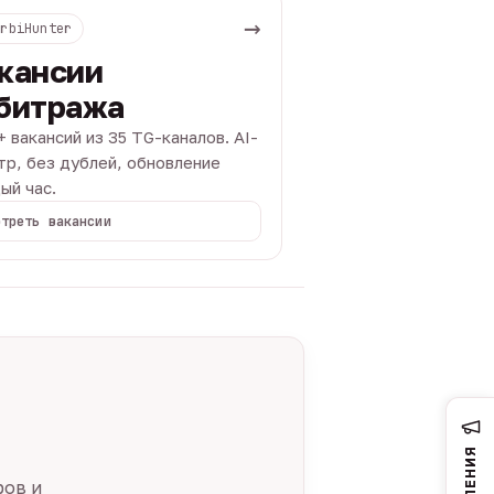
→
ArbiHunter
кансии
битража
+ вакансий из 35 TG-каналов. AI-
тр, без дублей, обновление
ый час.
отреть вакансии
ров и