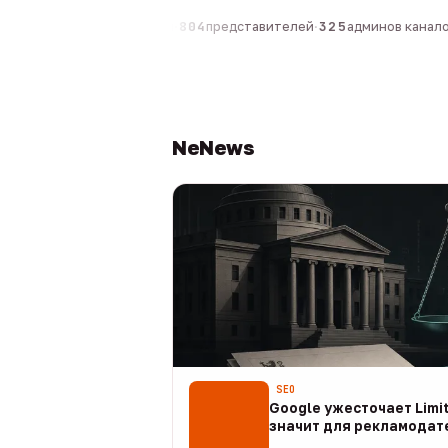
0
компаний
·
1 630
персон
·
804
представителей
·
325
админов каналов
·
NeNews
SEO
Google ужесточает Limit
значит для рекламодат