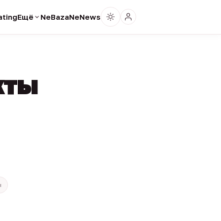
ting
Ещё
NeBaza
NeNews
кты
ы