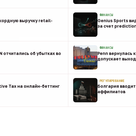
08 авг
ФИНАНСЫ
ордную выручку retail-
Genius Sports ви
за счет predictio
08 авг
ФИНАНСЫ
NN отчитались об убытках во
Penn вернулась к
допускает выход 
08 авг
РЕГУЛИРОВАНИЕ
tive Tax на онлайн-беттинг
Болгария вводит
аффилиатов
08 авг