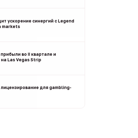
дит ускорение синергий с Legend
n markets
 прибыли во II квартале и
на Las Vegas Strip
 лицензирование для gambling-