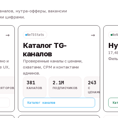
каналов, нутра-офферы, вакансии
ыми цифрами.
→
→
NeTGStats
Ne
Каталог TG-
Ну
каналов
17,4
Филь
ино и
Проверенные каналы с ценами,
e UX,
охватами, CPM и контактами
админов.
381
2.1M
243
ЛЯТОРОВ
КАНАЛОВ
ПОДПИСЧИКОВ
С
ЦЕНАМИ
Каталог каналов
Ка