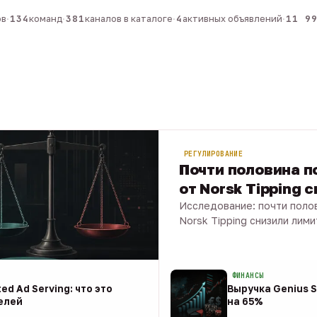
134
команд
·
381
каналов в каталоге
·
4
активных объявлений
·
11 990
РЕГУЛИРОВАНИЕ
Почти половина по
от Norsk Tipping 
Исследование: почти полов
Norsk Tipping снизили лими
08 авг · 1 мин
ФИНАНСЫ
ed Ad Serving: что это
Выручка Genius S
елей
на 65%