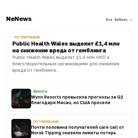
NeNews
Все NeNews →
РЕГУЛИРОВАНИЕ
Public Health Wales выделит £1,4 млн
на снижение вреда от гемблинга
Public Health Wales выделит £1,4 млн НКО и
благотворительным организациям для снижения
вреда от гемблинга.
09 авг · 1 мин
ФИНАНСЫ
Wynn Resorts превысила прогнозы за Q2
благодаря Macau, но США просели
09 авг
РЕГУЛИРОВАНИЕ
Почти половина получателей care call от
Norsk Tipping снизили лимиты потерь