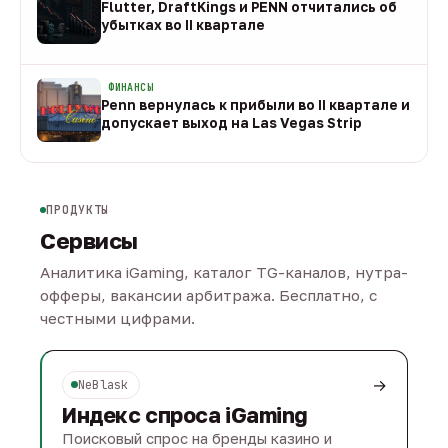
Flutter, DraftKings и PENN отчитались об
убытках во II квартале
08 авг
ФИНАНСЫ
Penn вернулась к прибыли во II квартале и
допускает выход на Las Vegas Strip
08 авг
ПРОДУКТЫ
Сервисы
Аналитика iGaming, каталог TG-каналов, нутра-
офферы, вакансии арбитража. Бесплатно, с
честными цифрами.
→
NeBlask
Индекс спроса iGaming
Поисковый спрос на бренды казино и