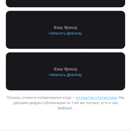
Ваш бренд
Написать @dumay
Ваш бренд
Написать @dumay
Показы, клики и копирования кода —
открытая статистика
. Мы
держим цифры публичными по той же логике, что и сам
NeBlask.