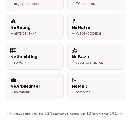
— индекс спроса
— TG-каналы
⚠️
💊
NeRating
NeNutra
— антирейтинг
— нутра-офферы
🎰
📥
NeGambling
NeBaza
— гемблинг
— базы контактов
💼
✉️
NeArbiHunter
NeMail
— вакансии
— temp mail
·
804
представителей
·
325
админов каналов
·
134
команд
·
381
каналов 