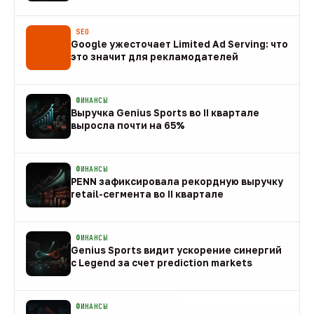
08 авг
SEO
Google ужесточает Limited Ad Serving: что
это значит для рекламодателей
08 авг
ФИНАНСЫ
Выручка Genius Sports во II квартале
выросла почти на 65%
08 авг
ФИНАНСЫ
PENN зафиксировала рекордную выручку
retail-сегмента во II квартале
08 авг
ФИНАНСЫ
Genius Sports видит ускорение синергий
с Legend за счет prediction markets
08 авг
ФИНАНСЫ