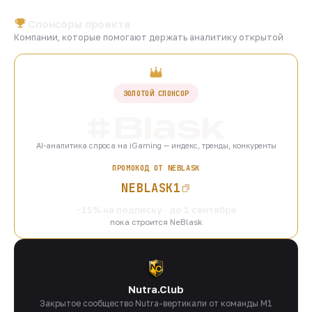
Спонсоры проекта
Компании, которые помогают держать аналитику открытой
ЗОЛОТОЙ СПОНСОР
AI-аналитика спроса на iGaming — индекс, тренды, конкуренты
ПРОМОКОД ОТ NEBLASK
NEBLASK1
−15% на подписку · до 1 сентября
пока строится NeBlask
Nutra.Club
Закрытое сообщество Nutra-вертикали от команды M1