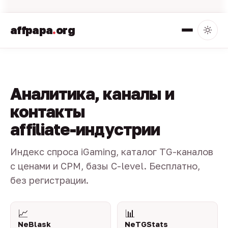
affpapa
.
org
Аналитика, каналы и
контакты
affiliate-индустрии
Индекс спроса iGaming, каталог TG-каналов
с ценами и CPM, базы C-level. Бесплатно,
без регистрации.
📈
📊
NeBlask
NeTGStats