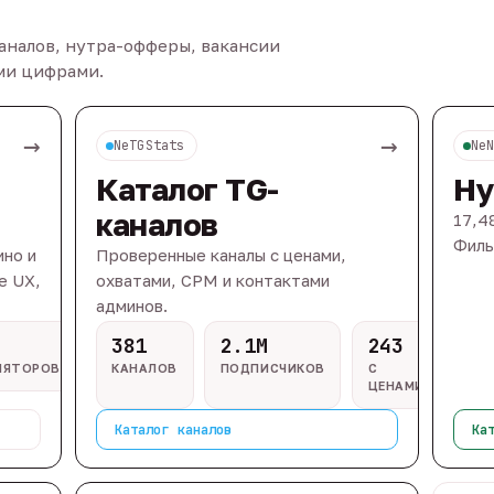
каналов, нутра-офферы, вакансии
ыми цифрами.
→
→
NeTGStats
Ne
Каталог TG-
Ну
каналов
17,4
Филь
ино и
Проверенные каналы с ценами,
e UX,
охватами, CPM и контактами
админов.
381
2.1M
243
ЛЯТОРОВ
КАНАЛОВ
ПОДПИСЧИКОВ
С
ЦЕНАМИ
Каталог каналов
Ка