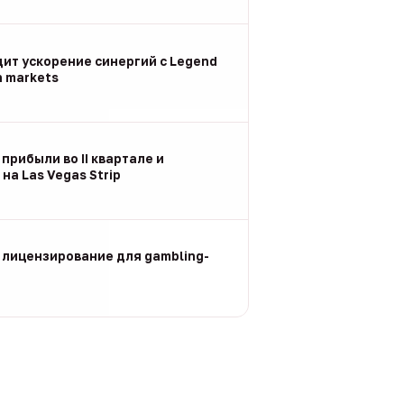
дит ускорение синергий с Legend
n markets
 прибыли во II квартале и
на Las Vegas Strip
 лицензирование для gambling-