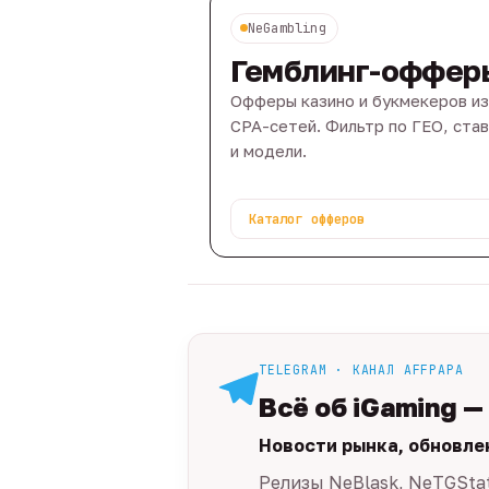
NeGambling
Гемблинг-оффер
Офферы казино и букмекеров из
CPA-сетей. Фильтр по ГЕО, ста
и модели.
Каталог офферов
TELEGRAM · КАНАЛ AFFPAPA
Всё об iGaming —
Новости рынка, обновле
Релизы NeBlask, NeTGSta