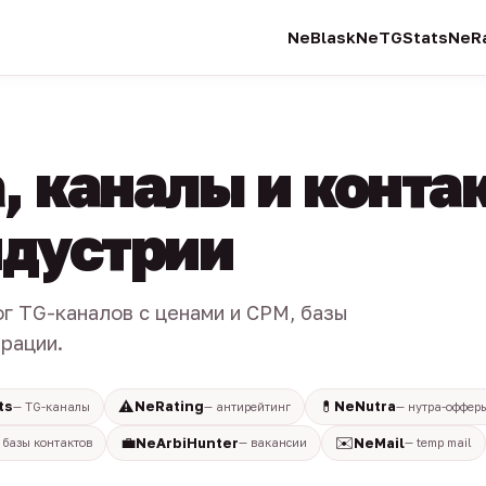
NeBlask
NeTGStats
NeRa
, каналы и конта
индустрии
ог TG-каналов с ценами и CPM, базы
трации.
⚠️
💊
ts
NeRating
NeNutra
— TG-каналы
— антирейтинг
— нутра-оффер
💼
✉️
NeArbiHunter
NeMail
 базы контактов
— вакансии
— temp mail