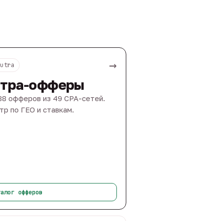
→
Nutra
тра-офферы
88 офферов из 49 CPA-сетей.
тр по ГЕО и ставкам.
талог офферов