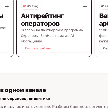
→
→
NeRating
Ne
ы
Антирейтинг
Ва
операторов
ар
вкам
Жалобы на партнёрские программы.
1100
Скреперы, SimHash-дедуп, AI-
филь
обогащение.
кажд
Смотреть рейтинг
См
 в одном канале
ния сервисов, аналитика
ts и других инструментов. Разборы брендов, регулято