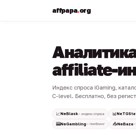
affpapa
.
org
Аналитика
affiliate-
Индекс спроса iGaming, катал
C-level. Бесплатно, без регис
📈
📊
NeBlask
NeTGSta
— индекс спроса
🎰
📥
NeGambling
NeBaza
— гемблинг
—