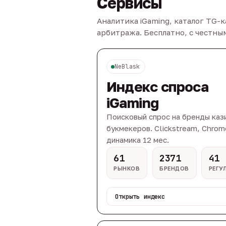
Сервисы
Аналитика iGaming, каталог TG-
арбитража. Бесплатно, с честн
NeBlask
Индекс спроса
iGaming
Поисковый спрос на бренды каз
букмекеров. Clickstream, Chrom
динамика 12 мес.
61
2371
41
РЫНКОВ
БРЕНДОВ
РЕГУ
Открыть индекс