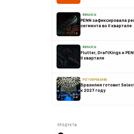
08 авг
ФИНАНСЫ
PENN зафиксировала рек
сегмента во II квартале
08 авг
ФИНАНСЫ
Flutter, DraftKings и PE
II квартале
08 авг
РЕГУЛИРОВАНИЕ
Бразилия готовит Selec
к 2027 году
08 авг
ПРОДУКТЫ