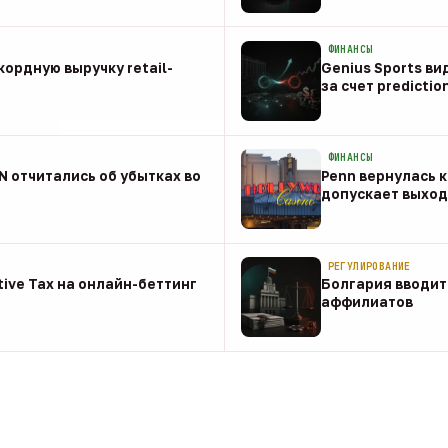
08 авг
ФИНАНСЫ
ордную выручку retail-
Genius Sports ви
за счет predictio
08 авг
ФИНАНСЫ
NN отчитались об убытках во
Penn вернулась к
допускает выход 
08 авг
РЕГУЛИРОВАНИЕ
tive Tax на онлайн-беттинг
Болгария вводит
аффилиатов
08 авг