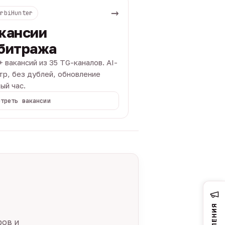
→
ArbiHunter
кансии
битража
+ вакансий из 35 TG-каналов. AI-
тр, без дублей, обновление
ый час.
отреть вакансии
ров и