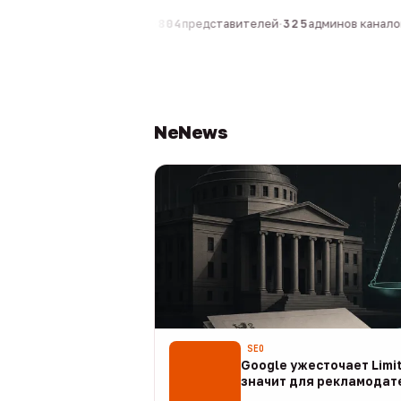
компаний
·
1 630
персон
·
804
представителей
·
325
админов каналов
·
NeNews
SEO
Google ужесточает Limit
значит для рекламодат