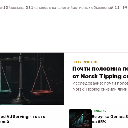
134
команд
·
381
каналов в каталоге
·
4
активных объявлений
·
11 990
РЕГУЛИРОВАНИЕ
Почти половина по
от Norsk Tipping 
Исследование: почти полов
Norsk Tipping снизили лими
08 авг · 1 мин
ФИНАНСЫ
ed Ad Serving: что это
Выручка Genius S
елей
на 65%