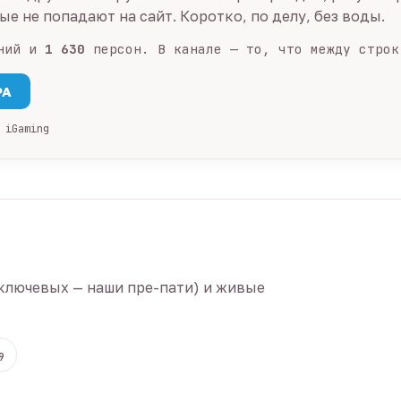
е не попадают на сайт. Коротко, по делу, без воды.
ний и
1 630
персон. В канале — то, что между строк
PA
 iGaming
ключевых — наши пре-пати) и живые
9