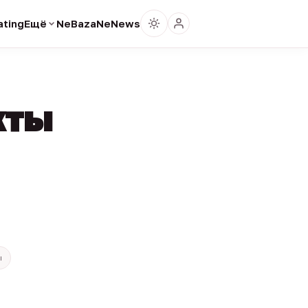
ting
Ещё
NeBaza
NeNews
кты
ы