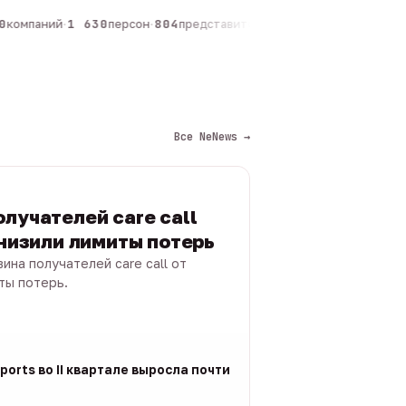
компаний
·
1 630
персон
·
804
представителей
·
325
админов каналов
·
Все NeNews →
лучателей care call
снизили лимиты потерь
ина получателей care call от
ты потерь.
ports во II квартале выросла почти